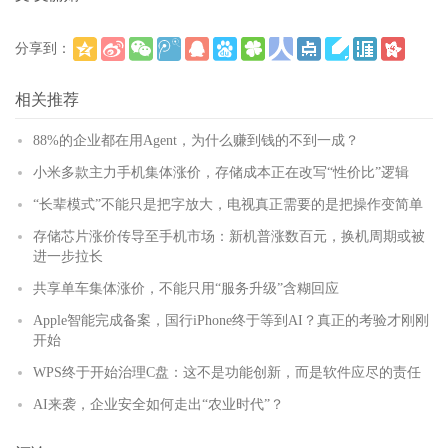
分享到：
(
)
更多
相关推荐
88%的企业都在用Agent，为什么赚到钱的不到一成？
小米多款主力手机集体涨价，存储成本正在改写“性价比”逻辑
“长辈模式”不能只是把字放大，电视真正需要的是把操作变简单
存储芯片涨价传导至手机市场：新机普涨数百元，换机周期或被
进一步拉长
共享单车集体涨价，不能只用“服务升级”含糊回应
Apple智能完成备案，国行iPhone终于等到AI？真正的考验才刚刚
开始
WPS终于开始治理C盘：这不是功能创新，而是软件应尽的责任
AI来袭，企业安全如何走出“农业时代”？