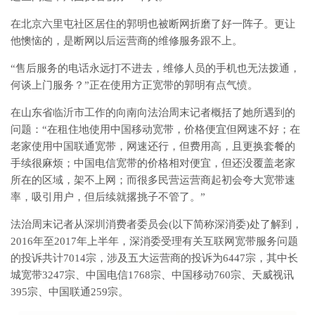
在北京六里屯社区居住的郭明也被断网折磨了好一阵子。更让
他懊恼的，是断网以后运营商的维修服务跟不上。
“售后服务的电话永远打不进去，维修人员的手机也无法拨通，
何谈上门服务？”正在使用方正宽带的郭明有点气愤。
在山东省临沂市工作的向南向法治周末记者概括了她所遇到的
问题：“在租住地使用中国移动宽带，价格便宜但网速不好；在
老家使用中国联通宽带，网速还行，但费用高，且更换套餐的
手续很麻烦；中国电信宽带的价格相对便宜，但还没覆盖老家
所在的区域，架不上网；而很多民营运营商起初会夸大宽带速
率，吸引用户，但后续就撂挑子不管了。”
法治周末记者从深圳消费者委员会(以下简称深消委)处了解到，
2016年至2017年上半年，深消委受理有关互联网宽带服务问题
的投诉共计7014宗，涉及五大运营商的投诉为6447宗，其中长
城宽带3247宗、中国电信1768宗、中国移动760宗、天威视讯
395宗、中国联通259宗。