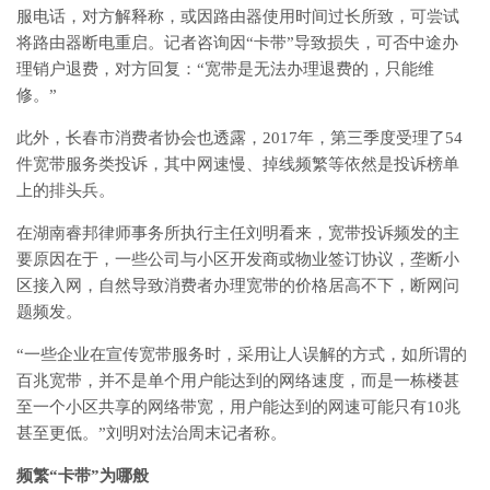
服电话，对方解释称，或因路由器使用时间过长所致，可尝试
将路由器断电重启。记者咨询因“卡带”导致损失，可否中途办
理销户退费，对方回复：“宽带是无法办理退费的，只能维
修。”
此外，长春市消费者协会也透露，2017年，第三季度受理了54
件宽带服务类投诉，其中网速慢、掉线频繁等依然是投诉榜单
上的排头兵。
在湖南睿邦律师事务所执行主任刘明看来，宽带投诉频发的主
要原因在于，一些公司与小区开发商或物业签订协议，垄断小
区接入网，自然导致消费者办理宽带的价格居高不下，断网问
题频发。
“一些企业在宣传宽带服务时，采用让人误解的方式，如所谓的
百兆宽带，并不是单个用户能达到的网络速度，而是一栋楼甚
至一个小区共享的网络带宽，用户能达到的网速可能只有10兆
甚至更低。”刘明对法治周末记者称。
频繁“卡带”为哪般