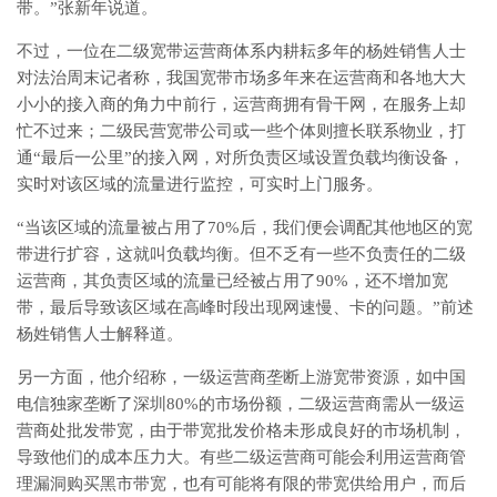
带。”张新年说道。
不过，一位在二级宽带运营商体系内耕耘多年的杨姓销售人士
对法治周末记者称，我国宽带市场多年来在运营商和各地大大
小小的接入商的角力中前行，运营商拥有骨干网，在服务上却
忙不过来；二级民营宽带公司或一些个体则擅长联系物业，打
通“最后一公里”的接入网，对所负责区域设置负载均衡设备，
实时对该区域的流量进行监控，可实时上门服务。
“当该区域的流量被占用了70%后，我们便会调配其他地区的宽
带进行扩容，这就叫负载均衡。但不乏有一些不负责任的二级
运营商，其负责区域的流量已经被占用了90%，还不增加宽
带，最后导致该区域在高峰时段出现网速慢、卡的问题。”前述
杨姓销售人士解释道。
另一方面，他介绍称，一级运营商垄断上游宽带资源，如中国
电信独家垄断了深圳80%的市场份额，二级运营商需从一级运
营商处批发带宽，由于带宽批发价格未形成良好的市场机制，
导致他们的成本压力大。有些二级运营商可能会利用运营商管
理漏洞购买黑市带宽，也有可能将有限的带宽供给用户，而后