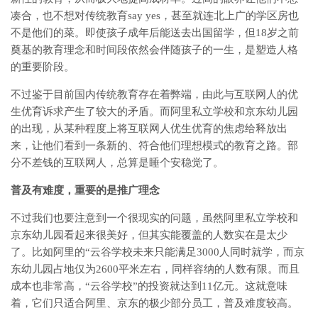
凑合，也不想对传统教育say yes，甚至就连北上广的学区房也
不是他们的菜。即使孩子成年后能送去出国留学，但18岁之前
奠基的教育理念和时间段依然会伴随孩子的一生，是塑造人格
的重要阶段。
不过鉴于目前国内传统教育存在着弊端，由此与互联网人的优
生优育诉求产生了较大的矛盾。而阿里私立学校和京东幼儿园
的出现，从某种程度上将互联网人优生优育的焦虑给释放出
来，让他们看到一条新的、符合他们理想模式的教育之路。部
分不差钱的互联网人，总算是睡个安稳觉了。
普及有难度，重要的是推广理念
不过我们也要注意到一个很现实的问题，虽然阿里私立学校和
京东幼儿园看起来很美好，但其实能覆盖的人数实在是太少
了。比如阿里的“云谷学校未来只能满足3000人同时就学，而京
东幼儿园占地仅为2600平米左右，同样容纳的人数有限。而且
成本也非常高，“云谷学校”的投资就达到11亿元。这就意味
着，它们只适合阿里、京东的极少部分员工，普及难度较高。