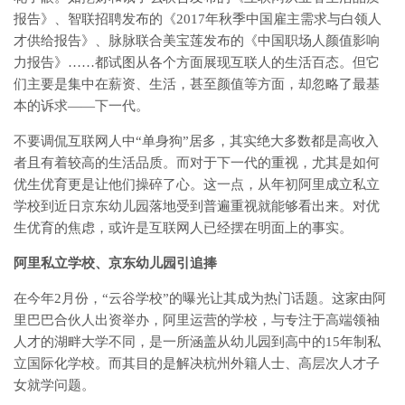
报告》、智联招聘发布的《2017年秋季中国雇主需求与白领人
才供给报告》、脉脉联合美宝莲发布的《中国职场人颜值影响
力报告》……都试图从各个方面展现互联人的生活百态。但它
们主要是集中在薪资、生活，甚至颜值等方面，却忽略了最基
本的诉求——下一代。
不要调侃互联网人中“单身狗”居多，其实绝大多数都是高收入
者且有着较高的生活品质。而对于下一代的重视，尤其是如何
优生优育更是让他们操碎了心。这一点，从年初阿里成立私立
学校到近日京东幼儿园落地受到普遍重视就能够看出来。对优
生优育的焦虑，或许是互联网人已经摆在明面上的事实。
阿里私立学校、京东幼儿园引追捧
在今年2月份，“云谷学校”的曝光让其成为热门话题。这家由阿
里巴巴合伙人出资举办，阿里运营的学校，与专注于高端领袖
人才的湖畔大学不同，是一所涵盖从幼儿园到高中的15年制私
立国际化学校。而其目的是解决杭州外籍人士、高层次人才子
女就学问题。