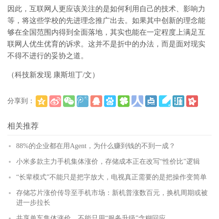
因此，互联网人更应该关注的是如何利用自己的技术、影响力
等，将这些学校的先进理念推广出去。如果其中创新的理念能
够在全国范围内得到全面落地，其实也能在一定程度上满足互
联网人优生优育的诉求。这并不是折中的办法，而是面对现实
不得不进行的妥协之道。
（科技新发现 康斯坦丁/文）
分享到：
(
)
更多
相关推荐
88%的企业都在用Agent，为什么赚到钱的不到一成？
小米多款主力手机集体涨价，存储成本正在改写“性价比”逻辑
“长辈模式”不能只是把字放大，电视真正需要的是把操作变简单
存储芯片涨价传导至手机市场：新机普涨数百元，换机周期或被
进一步拉长
共享单车集体涨价，不能只用“服务升级”含糊回应