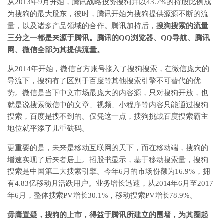
从2013年9月开始，腾讯战略投资搜狗并以43.7%的持股比例成
为搜狗的最大股东，彼时，腾讯开始为搜狗提供源源不断的流
量，以及诸多产品领域的合作。腾讯加持后，
搜狗搜索的流量
三分之一都是来源于腾讯。腾讯的QQ浏览器、QQ导航、腾讯
网、微信全部为其提供流量。
从2014年开始，微信官方账号接入了搜狗搜索，在微信庞大的
导流下，搜狗有了区别于百度等其他搜索引擎不可替代的优
势。微信是当下中文市场最庞大的内容源，只对搜狗开放，也
就是说搜索微信中的文章、视频、小程序等内容只能通过搜狗
搜索，百度是搜不到的。仅凭这一点，搜狗挑战百度搜索霸主
地位就平添了几重砝码。
更重要的是，未来是移动互联网的天下，而在移动端，搜狗的
增速实现了后来者居上。招股书显示，基于移动搜索量，搜狗
搜索是中国第二大搜索引擎。今年6月的市场份额为16.9%，拥
有4.83亿移动月活跃用户。业务增长迅速，从2014年6月至2017
年6月，整体搜索PV增长30.1%，移动搜索PV增长78.9%。
毋庸置疑，搜狗的上市，得益于腾讯所建立的围墙，为其圈起