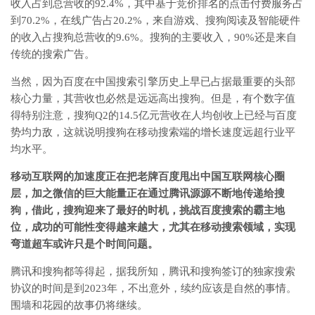
收入占到总营收的92.4%，其中基于竞价排名的点击付费服务占
到70.2%，在线广告占20.2%，来自游戏、搜狗阅读及智能硬件
的收入占搜狗总营收的9.6%。搜狗的主要收入，90%还是来自
传统的搜索广告。
当然，因为百度在中国搜索引擎历史上早已占据最重要的头部
核心力量，其营收也必然是远远高出搜狗。但是，有个数字值
得特别注意，搜狗Q2的14.5亿元营收在人均创收上已经与百度
势均力敌，这就说明搜狗在移动搜索端的增长速度远超行业平
均水平。
移动互联网的加速度正在把老牌百度甩出中国互联网核心圈
层，加之微信的巨大能量正在通过腾讯源源不断地传递给搜
狗，借此，搜狗迎来了最好的时机，挑战百度搜索的霸主地
位，成功的可能性变得越来越大，尤其在移动搜索领域，实现
弯道超车或许只是个时间问题。
腾讯和搜狗都等得起，据我所知，腾讯和搜狗签订的独家搜索
协议的时间是到2023年，不出意外，续约应该是自然的事情。
围墙和花园的故事仍将继续。