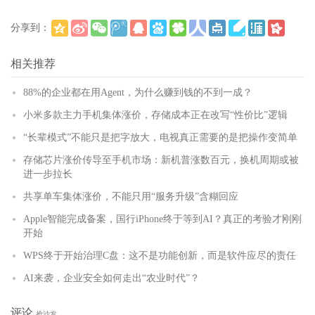
分享到：
(
)
更多
相关推荐
88%的企业都在用Agent，为什么赚到钱的不到一成？
小米多款主力手机集体涨价，存储成本正在改写“性价比”逻辑
“长辈模式”不能只是把字放大，电视真正需要的是把操作变简单
存储芯片涨价传导至手机市场：新机普涨数百元，换机周期或被
进一步拉长
共享单车集体涨价，不能只用“服务升级”含糊回应
Apple智能完成备案，国行iPhone终于等到AI？真正的考验才刚刚
开始
WPS终于开始治理C盘：这不是功能创新，而是软件应尽的责任
AI来袭，企业安全如何走出“农业时代”？
评论
抢沙发