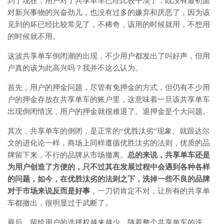
到了现在，用户对于共享单车已经比较平淡了，既没有最初面
对新兴事物的兴奋劲儿，也没有过多的嫌弃和厌恶了，因为该
见到的坏已经比较常见了，不稀奇，该用的时候就用，不想用
的时候就不用。
这波共享单车倒闭潮的出现，不少用户都发出了叫好声，但用
户真的该为此高兴吗？我并不这么认为。
首先，用户的押金问题，尽管有免押金的方式，但仍有不少用
户的押金存放在共享单车的账户里，这意味着一旦该共享单车
出现倒闭情况，用户的押金就很难退了。退押金是个大问题。
其次，共享单车的倒闭，是正常的“优胜汰劣”现象。就跟达尔
文的进化论一样，商场上同样遵循优胜汰劣的法则，优质的品
牌留下来，不行的品牌从市场撤离。
总的来说，共享单车还是
为用户创造了方便的，只不过其在发展过程中会遇到各种各样
的问题，如今，在优胜汰劣的法则之下，洗掉一些不良的品牌
对于市场来说反而是好事
，一刀切肯定不对，让所有的共享单
车都撤出，很明显过于武断了。
最后，留给用户的选择权越来越少。随着整个共享单车的洗