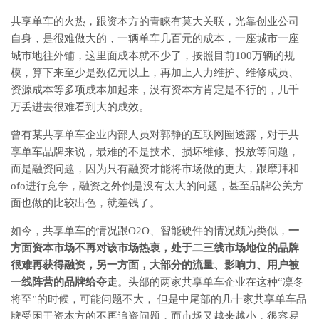
共享单车的火热，跟资本方的青睐有莫大关联，光靠创业公司
自身，是很难做大的，一辆单车几百元的成本，一座城市一座
城市地往外铺，这里面成本就不少了，按照目前100万辆的规
模，算下来至少是数亿元以上，再加上人力维护、维修成员、
资源成本等多项成本加起来，没有资本方肯定是不行的，几千
万丢进去很难看到大的成效。
曾有某共享单车企业内部人员对郭静的互联网圈透露，对于共
享单车品牌来说，最难的不是技术、损坏维修、投放等问题，
而是融资问题，因为只有融资才能将市场做的更大，跟摩拜和
ofo进行竞争，融资之外倒是没有太大的问题，甚至品牌公关方
面也做的比较出色，就差钱了。
如今，共享单车的情况跟O2O、智能硬件的情况颇为类似，
一
方面资本市场不再对该市场热衷，处于二三线市场地位的品牌
很难再获得融资，另一方面，大部分的流量、影响力、用户被
一线阵营的品牌给夺走
。头部的两家共享单车企业在这种“凛冬
将至”的时候，可能问题不大， 但是中尾部的几十家共享单车品
牌受困于资本方的不再追资问题，而市场又越来越小，很容易