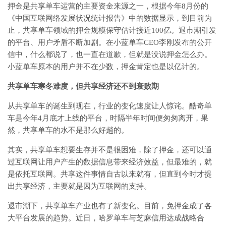
押金是共享单车运营的主要资金来源之一，根据今年8月份的
《中国互联网络发展状况统计报告》中的数据显示，到目前为
止，共享单车领域的押金规模保守估计接近100亿。退市潮引发
的平台、用户矛盾不断加剧。在小蓝单车CEO李刚发布的公开
信中，什么都说了，也一直在道歉，但就是没说押金怎么办。
小蓝单车原本的用户并不在少数，押金肯定也是以亿计的。
共享单车寒冬难度，但共享经济还不到衰败期
从共享单车的诞生到现在，行业的变化速度让人惊诧。酷奇单
车是今年4月底才上线的平台，时隔半年时间便匆匆离开，果
然，共享单车的水不是那么好趟的。
其实，共享单车想要生存并不是很困难，除了押金，还可以通
过互联网让用户产生的数据信息带来经济效益，但最难的，就
是依托互联网。共享这件事情自古以来就有，但直到今时才提
出共享经济，主要就是因为互联网的支持。
退市潮下，共享单车产业也有了新变化。目前，免押金成了各
大平台发展的趋势。近日，哈罗单车与芝麻信用达成战略合