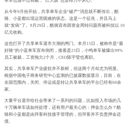
单车也逃不过制裁，“扛大旗”也显得力不从心。
从今年9月份开始，共享单车企业“破产”消息就不断传出，酷
骑、小蓝都出现运营困难的状态。这是一个征兆，并且马上
就“发病”了。9月29日，酷骑宣布因资金周转问题而被科技以 10
亿元收购。
这也打开了共享单车退市大潮的闸门。本月15日，被称作是“最
好骑”的小蓝单车宣布倒闭，接着是23日，小鸣单车被爆出99%
员工被裁，工资拖欠2个月，CEO陈宇莹也离职。
其实，共享单车产业疲软并不新鲜，但这两个月却尤为明显。
根据中国电子商务研究中心监测的已披露数据显示，目前，在
全国范围内，关闭、停运或是转让共享单车的平台已经有60余
家。
大量平台退市给社会带来了一系列的问题，比如投入市场的几
十万辆单车该如何处理，还有用户最关心的：押金怎么办？酷
骑和小蓝都是由拜客科技接手管理的，但拜客并不负责押金还
债。