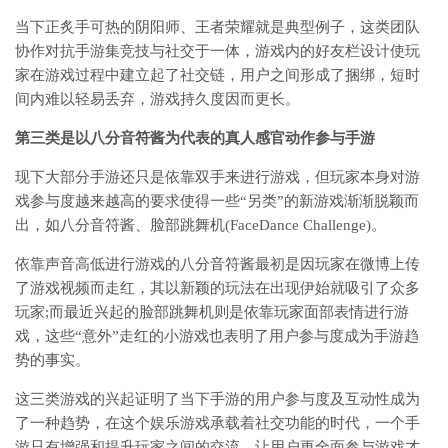
当下正炙手可热的阴阳师、王者荣耀就是典型例子，这类团队
协作对抗手游集竞技与社交于一体，游戏内的好友栏设计使玩
家在游戏过程中建立起了社交链，用户之间形成了捆绑，短时
间内难以轻易丢弃，游戏持久度因而更长。
第三类是以八分音符酱为代表的真人感官动作参与手游
现下大部分手游还只是依靠双手来进行游戏，但玩家本身对游
戏参与度越来越高的要求使得一些“另类”的新游戏渐渐脱颖而
出，如八分音符酱、脸部跳舞机(FaceDance Challenge)。
依靠声音高低进行游戏的八分音符酱最初是因玩家在微博上传
了游戏视频而走红，其以新颖的玩法在出现伊始就吸引了众多
玩家;而最近兴起的脸部跳舞机则是依靠玩家面部表情进行游
戏，这些“意外”走红的小游戏也表明了用户参与度成为手游趋
势的事实。
这三类游戏的兴起证明了当下手游的用户参与度及互动性成为
了一种趋势，在这个娱乐游戏承载着社交功能的时代，一个手
游只有增强和提升玩家之间的交流，让用户更全面参与游戏才