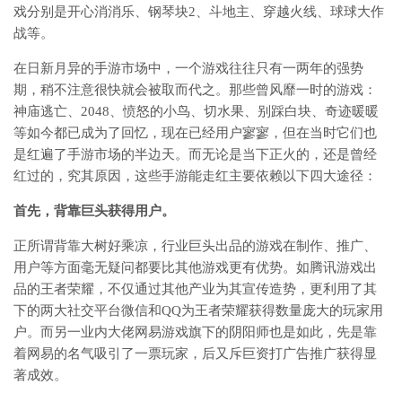
戏分别是开心消消乐、钢琴块2、斗地主、穿越火线、球球大作
战等。
在日新月异的手游市场中，一个游戏往往只有一两年的强势
期，稍不注意很快就会被取而代之。那些曾风靡一时的游戏：
神庙逃亡、2048、愤怒的小鸟、切水果、别踩白块、奇迹暖暖
等如今都已成为了回忆，现在已经用户寥寥，但在当时它们也
是红遍了手游市场的半边天。而无论是当下正火的，还是曾经
红过的，究其原因，这些手游能走红主要依赖以下四大途径：
首先，背靠巨头获得用户。
正所谓背靠大树好乘凉，行业巨头出品的游戏在制作、推广、
用户等方面毫无疑问都要比其他游戏更有优势。如腾讯游戏出
品的王者荣耀，不仅通过其他产业为其宣传造势，更利用了其
下的两大社交平台微信和QQ为王者荣耀获得数量庞大的玩家用
户。而另一业内大佬网易游戏旗下的阴阳师也是如此，先是靠
着网易的名气吸引了一票玩家，后又斥巨资打广告推广获得显
著成效。