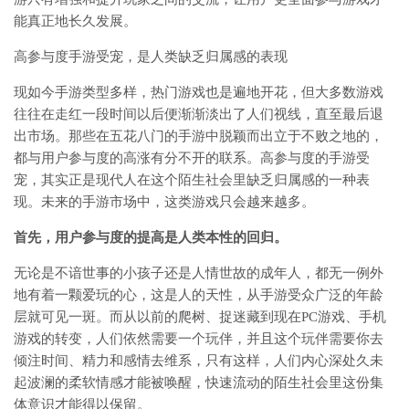
能真正地长久发展。
高参与度手游受宠，是人类缺乏归属感的表现
现如今手游类型多样，热门游戏也是遍地开花，但大多数游戏
往往在走红一段时间以后便渐渐淡出了人们视线，直至最后退
出市场。那些在五花八门的手游中脱颖而出立于不败之地的，
都与用户参与度的高涨有分不开的联系。高参与度的手游受
宠，其实正是现代人在这个陌生社会里缺乏归属感的一种表
现。未来的手游市场中，这类游戏只会越来越多。
首先，用户参与度的提高是人类本性的回归。
无论是不谙世事的小孩子还是人情世故的成年人，都无一例外
地有着一颗爱玩的心，这是人的天性，从手游受众广泛的年龄
层就可见一斑。而从以前的爬树、捉迷藏到现在PC游戏、手机
游戏的转变，人们依然需要一个玩伴，并且这个玩伴需要你去
倾注时间、精力和感情去维系，只有这样，人们内心深处久未
起波澜的柔软情感才能被唤醒，快速流动的陌生社会里这份集
体意识才能得以保留。