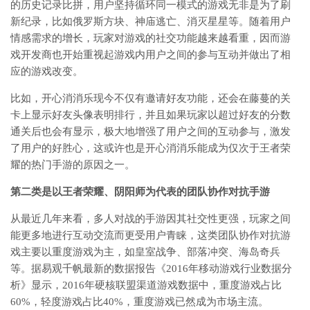
的历史记录比拼，用户坚持循环同一模式的游戏无非是为了刷
新纪录，比如俄罗斯方块、神庙逃亡、消灭星星等。随着用户
情感需求的增长，玩家对游戏的社交功能越来越看重，因而游
戏开发商也开始重视起游戏内用户之间的参与互动并做出了相
应的游戏改变。
比如，开心消消乐现今不仅有邀请好友功能，还会在藤蔓的关
卡上显示好友头像表明排行，并且如果玩家以超过好友的分数
通关后也会有显示，极大地增强了用户之间的互动参与，激发
了用户的好胜心，这或许也是开心消消乐能成为仅次于王者荣
耀的热门手游的原因之一。
第二类是以王者荣耀、阴阳师为代表的团队协作对抗手游
从最近几年来看，多人对战的手游因其社交性更强，玩家之间
能更多地进行互动交流而更受用户青睐，这类团队协作对抗游
戏主要以重度游戏为主，如皇室战争、部落冲突、海岛奇兵
等。据易观千帆最新的数据报告《2016年移动游戏行业数据分
析》显示，2016年硬核联盟渠道游戏数据中，重度游戏占比
60%，轻度游戏占比40%，重度游戏已然成为市场主流。