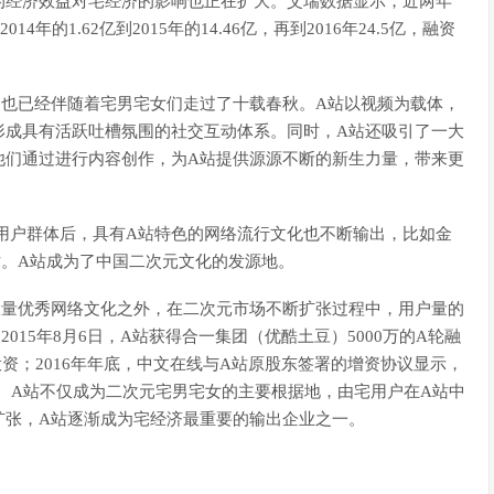
的经济效益对宅经济的影响也正在扩大。艾瑞数据显示，近两年
年的1.62亿到2015年的14.46亿，再到2016年24.5亿，融资
漫也已经伴随着宅男宅女们走过了十载春秋。A站以视频为载体，
形成具有活跃吐槽氛围的社交互动体系。同时，A站还吸引了一大
他们通过进行内容创作，为A站提供源源不断的新生力量，带来更
用户群体后，具有A站特色的网络流行文化也不断输出，比如金
站。A站成为了中国二次元文化的发源地。
大量优秀网络文化之外，在二次元市场不断扩张过程中，用户量的
15年8月6日，A站获得合一集团（优酷土豆）5000万的A轮融
万投资；2016年年底，中文在线与A站原股东签署的增资协议显示，
股权。A站不仅成为二次元宅男宅女的主要根据地，由宅用户在A站中
扩张，A站逐渐成为宅经济最重要的输出企业之一。