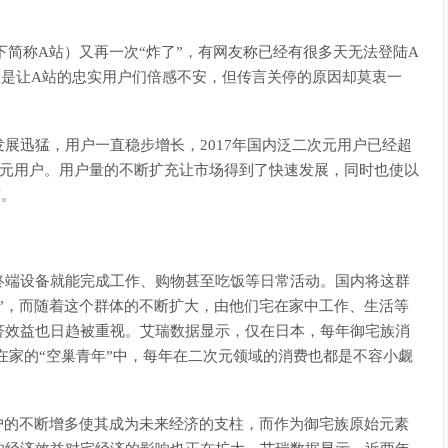
（以下简称A站）又再一次“炸了”，有网友称已经有很多天无法登陆A
更是让A站的忠实用户们倍感不安，但传言关停的原因却莫衷一
展迅猛，用户一直稳步增长，2017年国内泛二次元用户已经超
次元用户。用户量的不断扩充让市场得到了快速发展，同时也使以
挥。
终端设备就能完成工作、购物甚至吃饭等日常活动。国内将这群
”，而随着这个群体的不断扩大，由他们宅在家中工作、生活等
济效益也日趋被重视。艾瑞数据显示，仅在日本，每年御宅族消
万宅在家的“空巢青年”中，每年在二次元领域的消费也都是不容小觑
户的不断增多使其成为未来经济的支柱，而作为御宅族原始元素