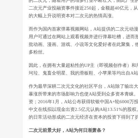
的二次元，随着用户的增多行业不断壮大，由此产生
二次元产业投融资事件接近250起，金额超40亿元，从2014
的大幅上升说明资本对二次元的热情高涨。
而作为国内首家弹幕视频网站，A站提供的二次元动
用户可通过在网站上观看视频并进行弹幕吐槽，进而
批动画、漫画、游戏、小说等文化爱好者在此聚集，
多粉丝。
因此，在拥有大量超粘性的UP主（即视频创作者）和
坷垃、鬼畜全明星、我的滑板鞋、小苹果等均出自A
作为最早深耕二次元文化的社区平台，A站除了输出
暴涨所带来的市场影响力也使A站受到众多资本青睐。20
资；2016年1月，A站公布获得软银中国A+轮6000
中文在线拟以现金出资2.5亿元认购A站13.51%的
的日常活动形成的二次元经济在资本的投资下得到了
二次元前景大好，A站为何日渐萧条？