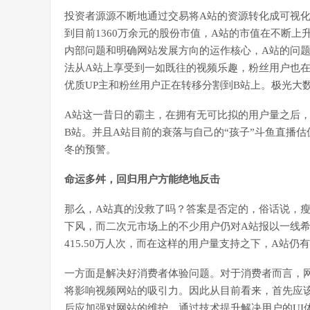
投资者源源不断地通过交易将A站的资源转化成可视化利
到目前1360万余元的股份市值，A站的市值在不断上
内部问题和明确网站发展方向的运作核心，A站的问题
法从A站上享受到一如既往的视频乐趣，粉丝用户也在
优质UP主和粉丝用户正在转移分割到B站上。极光大
A站这一昔日的霸主，在拥有无可比拟的用户量之后
B站。并且A站目前的衰落与自己的“孩子”斗鱼直播
冬的预警。
命运多舛，回归用户方能绝地反击
那么，A站真的没救了吗？答案是否定的，俗话说，瘦
下风，而二次元市场上的不少用户仍对A站报以一线希
415.50万人次，而在这样的用户量支持之下，A站仍
一方面是解决好消费者体验问题。对于消费者而言，网
将影响视频网站的吸引力。因此从目前看来，首先应
后应加强对网站的维护，通过技术提升解决用户的UI