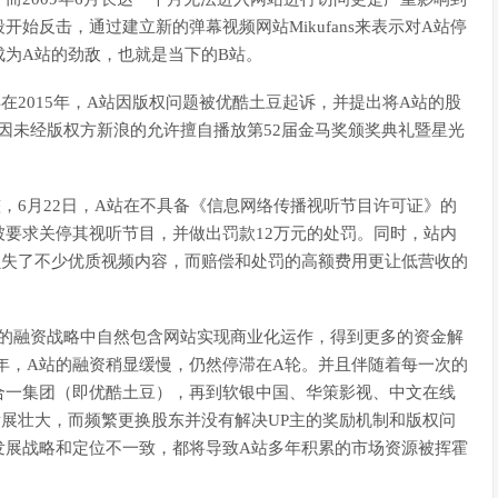
始反击，通过建立新的弹幕视频网站Mikufans来表示对A站停
为A站的劲敌，也就是当下的B站。
在2015年，A站因版权问题被优酷土豆起诉，并提出将A站的股
站又因未经版权方新浪的允许擅自播放第52届金马奖颁奖典礼暨星光
，6月22日，A站在不具备《信息网络传播视听节目许可证》的
要求关停其视听节目，并做出罚款12万元的处罚。同时，站内
损失了不少优质视频内容，而赔偿和处罚的高额费用更让低营收的
站的融资战略中自然包含网站实现商业化运作，得到更多的资金解
年，A站的融资稍显缓慢，仍然停滞在A轮。并且伴随着每一次的
合一集团（即优酷土豆），再到软银中国、华策影视、中文在线
展壮大，而频繁更换股东并没有解决UP主的奖励机制和版权问
发展战略和定位不一致，都将导致A站多年积累的市场资源被挥霍