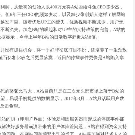
润，从最初的创始人以400万元将A站卖给斗鱼CEO陈少杰，
升。但6年三任CEO的频繁变动，以及缺少像创始人这样了解网站
越发严重。随着优质UP主的流失，优质视频不断减少，用户无
不断流失。加之B站的崛起和对UP主的支持政策的完善，A站的
数据显示，今年上半年B站的日活数字趋近A站8倍。
，并没有抓住机会，将一手好牌彻底打烂不说，还培养了一生劲敌
估值百亿相比较之后更显落寞，近日的停摆事件更像是A站陷入寒
死的骆驼比马大，A站目前只是在二次元头部市场上落于B站的
望，易观千帆提供的数据显示，2017年3月，A站月活跃用户数
有反击希望。
站的UI（即用户界面）体验差和因服务器而形成的停摆事件都
该解决好服务器崩溃带来的用户体验差问题，A站在得到资金支持
体验问题。在网站问题频繁出现的当下，A站要加强对技术人才的