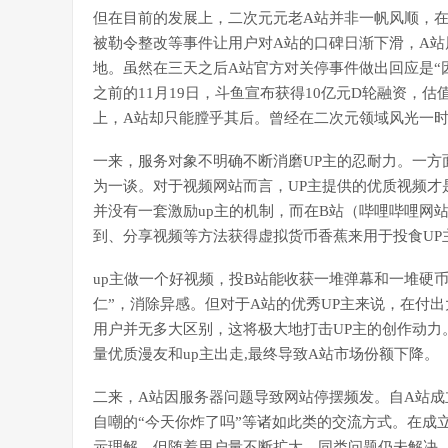
但在目前的发展上，二次元元老A站并非一帆风顺，
被勒令整改等事件让用户对A站的口碑日渐下滑，A站
地。虽然在三天之后A站官方对关停事件做出回应是“
之前的11月19日，斗鱼宣布获得10亿元D轮融资，
上，A站却只能膛乎其后。曾经在二次元领域风光一
一来，服务对象不明确不断消磨UP主的忍耐力。一方
为一谈。对于视频网站而言，UP主提供的优质视频才
并没有一套激励up主的机制，而在B站（哔哩哔哩网
到、分享视频等方法获得虚拟货币香蕉来用于投食UP
up主做一个好视频，投B站能收获一堆弹幕和一堆硬
仁”，消除异感。但对于A站的优秀UP主来说，在付
用户并无多大区别，这将极大地打击UP主的创作动力
量优质漫友和up主出走,最终导致A站市场份额下降。
二来，A站因服务器问题导致网站停摆频发。自A站成
自嘲的“今天你炸了吗”等诸如此类的交流方式。在成
示理解，但随着用户量不断扩大，同类问题仍未解决，