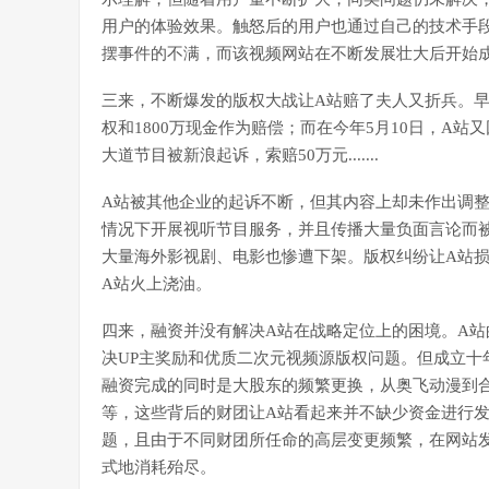
用户的体验效果。触怒后的用户也通过自己的技术手段开
摆事件的不满，而该视频网站在不断发展壮大后开始成
三来，不断爆发的版权大战让A站赔了夫人又折兵。早
权和1800万现金作为赔偿；而在今年5月10日，A
大道节目被新浪起诉，索赔50万元.......
A站被其他企业的起诉不断，但其内容上却未作出调整
情况下开展视听节目服务，并且传播大量负面言论而被
大量海外影视剧、电影也惨遭下架。版权纠纷让A站
A站火上浇油。
四来，融资并没有解决A站在战略定位上的困境。A
决UP主奖励和优质二次元视频源版权问题。但成立十
融资完成的同时是大股东的频繁更换，从奥飞动漫到
等，这些背后的财团让A站看起来并不缺少资金进行发
题，且由于不同财团所任命的高层变更频繁，在网站
式地消耗殆尽。