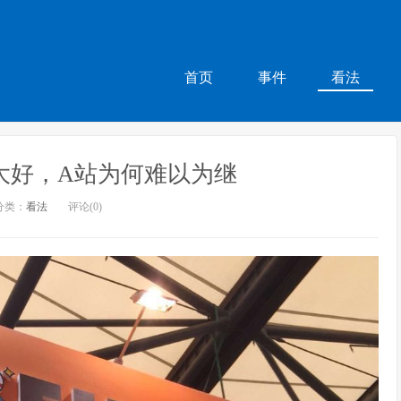
首页
事件
看法
大好，A站为何难以为继
分类：
看法
评论(0)