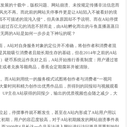
在发展的十载中，版权问题、网站崩溃、未按规定传播非法信息而
风光不再。而此前的网站关停事件更是让A站陷入不被看好的境
因不可描述的混沌入侵”，但具体原因却不予说明。而在A站停摆
估值超过百亿元的消息不胫而走，由A站孵化而出的斗鱼直播蒸蒸日
时无两的A站是如何一步步走下神坛的呢？
面，A站对自身服务对象的定位并不准确，将创作者和消费者混
是其能吸引消费者且能长期生存的基础，但在2014年之前的A站
站）硬币系统运作良好之后，A站开始推行香蕉制度：用户通过签
主或者兑换等额商品，香蕉会定期腐坏并被清除。
币。而A站则用统一的服务模式试图将创作者与消费者“一视同
出大量时间和精力创作出优秀作品后，所得到的回报却与视频观看
。UP主在A站获得的回报少，输出的优质视频也会随之减少，大
立起，停摆事件就不断发生，甚至在A站内形成了A站用户用以
立初期，用户的容忍度较高，对于A站初期频发的网站崩溃事件表
而2009年6月长达一个月无法进入网站进行访问更是严重影响到