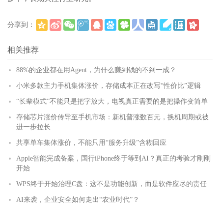
分享到：
(
)
更多
相关推荐
88%的企业都在用Agent，为什么赚到钱的不到一成？
小米多款主力手机集体涨价，存储成本正在改写“性价比”逻辑
“长辈模式”不能只是把字放大，电视真正需要的是把操作变简单
存储芯片涨价传导至手机市场：新机普涨数百元，换机周期或被
进一步拉长
共享单车集体涨价，不能只用“服务升级”含糊回应
Apple智能完成备案，国行iPhone终于等到AI？真正的考验才刚刚
开始
WPS终于开始治理C盘：这不是功能创新，而是软件应尽的责任
AI来袭，企业安全如何走出“农业时代”？