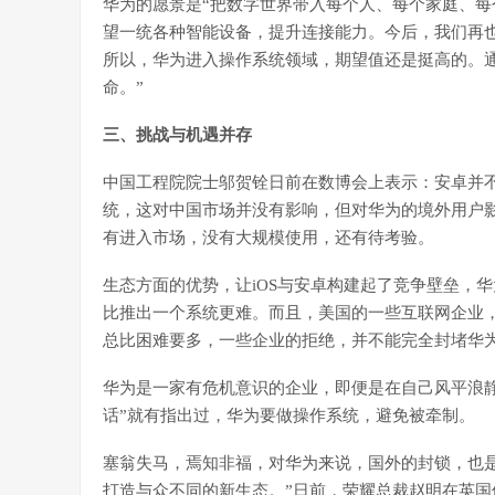
华为的愿景是“把数字世界带入每个人、每个家庭、每
望一统各种智能设备，提升连接能力。今后，我们再
所以，华为进入操作系统领域，期望值还是挺高的。
命。”
三、挑战与机遇并存
中国工程院院士邬贺铨日前在数博会上表示：安卓并
统，这对中国市场并没有影响，但对华为的境外用户
有进入市场，没有大规模使用，还有待考验。
生态方面的优势，让iOS与安卓构建起了竞争壁垒，
比推出一个系统更难。而且，美国的一些互联网企业
总比困难要多，一些企业的拒绝，并不能完全封堵华
华为是一家有危机意识的企业，即便是在自己风平浪静时
话”就有指出过，华为要做操作系统，避免被牵制。
塞翁失马，焉知非福，对华为来说，国外的封锁，也
打造与众不同的新生态。”日前，荣耀总裁赵明在英