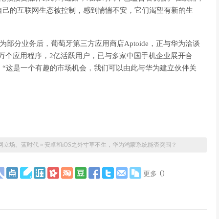
自己的互联网生态被控制，感到惴惴不安，它们渴望有新的生
部分业务后，葡萄牙第三方应用商店Aptoide，正与华为洽谈
90万个应用程序，2亿活跃用户，已与多家中国手机企业展开合
：“这是一个有趣的市场机会，我们可以由此与华为建立伙伴关
网立场。
蓝时代
»
安卓和iOS之外寸草不生，华为鸿蒙系统能否突围？
(
)
更多