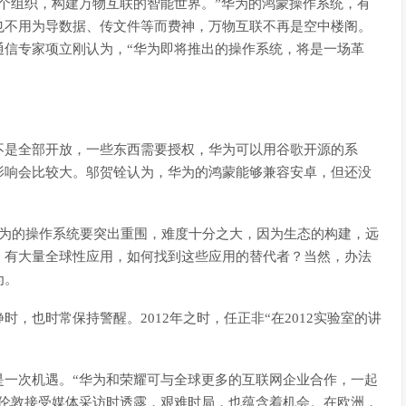
个组织，构建万物互联的智能世界。”华为的鸿蒙操作系统，有
也不用为导数据、传文件等而费神，万物互联不再是空中楼阁。
通信专家项立刚认为，“华为即将推出的操作系统，将是一场革
不是全部开放，一些东西需要授权，华为可以用谷歌开源的系
影响会比较大。邬贺铨认为，华为的鸿蒙能够兼容安卓，但还没
华为的操作系统要突出重围，难度十分之大，因为生态的构建，远
，有大量全球性应用，如何找到这些应用的替代者？当然，办法
为。
，也时常保持警醒。2012年之时，任正非“在2012实验室的讲
是一次机遇。“华为和荣耀可与全球更多的互联网企业合作，一起
国伦敦接受媒体采访时透露，艰难时局，也蕴含着机会。在欧洲，