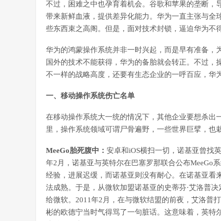
不过，困难之中也孕育着机会。谷歌和苹果的垄断，
带来新鲜血液，提供差异化能力。华为一直主张与全
些东西束之高阁。但是，面对技术封锁，逼迫华为不
华为的鸿蒙操作系统并非一时兴起，而是早有准备，
国外的技术不能获得，华为的备胎就会转正。不过，
不一样的战略高度，还要有生态企业的一呼百应，华
一、移动操作系统伤亡名单
在移动操作系统大一统的情况下，其他企业要想杀出
里，操作系统领域可谓尸骨遍野，一些世界巨擘，也
MeeGo胎死腹中：
安卓和iOS横扫一切，诺基亚曾找
年2月，诺基亚与英特尔在巴塞罗那联合公布MeeG
经验，进展迟缓，而诺基亚则没有耐心。在诺基亚看来，
法成熟。于是，从微软加盟诺基亚的史蒂芬·艾洛普
给微软。2011年2月，在与微软结盟的前夜，艾洛普
彬的欧德宁当时气得骂了一句脏话。这意味着，英特尔