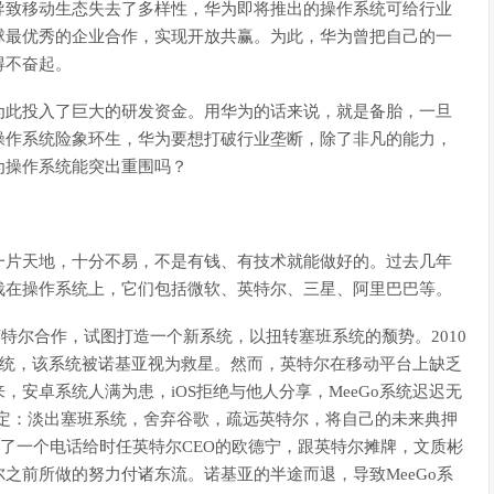
导致移动生态失去了多样性，华为即将推出的操作系统可给行业
球最优秀的企业合作，实现开放共赢。为此，华为曾把自己的一
得不奋起。
为此投入了巨大的研发资金。用华为的话来说，就是备胎，一旦
操作系统险象环生，华为要想打破行业垄断，除了非凡的能力，
为操作系统能突出重围吗？
一片天地，十分不易，不是有钱、有技术就能做好的。过去几年
栽在操作系统上，它们包括微软、英特尔、三星、阿里巴巴等。
英特尔合作，试图打造一个新系统，以扭转塞班系统的颓势。2010
o系统，该系统被诺基亚视为救星。然而，英特尔在移动平台上缺乏
安卓系统人满为患，iOS拒绝与他人分享，MeeGo系统迟迟无
决定：淡出塞班系统，舍弃谷歌，疏远英特尔，将自己的未来典押
打了一个电话给时任英特尔CEO的欧德宁，跟英特尔摊牌，文质彬
之前所做的努力付诸东流。诺基亚的半途而退，导致MeeGo系