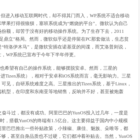
，但进入移动互联网时代，却不得其门而入，WP系统不适合移动
苹果打得很狼狈，塞班系统成为“燃烧的平台”。微软认为自己
份额，却苦于没有好的移动操作系统。为了生存下去，2011
三足鼎立”格局。然而，微软似乎还是停留在PC那套做法，生态贫
“特洛伊木马”，是微软安插在诺基亚的间谍，而艾洛普则说，
壮，WP系统已宣布于今年下半年停更。
也希望有自己的操作系统，能够摆脱安卓。然而，三星的
a被整合进Tizen系统），相对于安卓和iOS系统而言，毫无影响力。三星
，自研系统难度之高。三星推出的Tizen系统，基于Linux，
端机型，在印度和东南亚等地销售，反响并不好，甚至被炮轰
奋斗过，都没有成功。阿里巴巴的YunOS投入过几年，一度是
时，搭载YunOS的终端有1.5亿台。这主要得益于国内中小规模
阿里巴巴推出一些补贴政策，小辣椒、康佳、魅族、朵唯等，都
不够，甚至自身品质也不过硬，它们都冲着补贴去。当然，YunOS