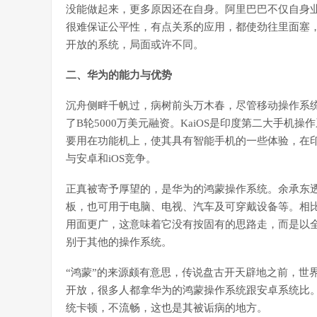
没能做起来，更多原因还在自身。阿里巴巴不仅自身
很难保证公平性，有点关系的应用，都使劲往里面塞，
开放的系统，局面或许不同。
二、华为的能力与优势
沉舟侧畔千帆过，病树前头万木春，尽管移动操作系统
了B轮5000万美元融资。KaiOS是印度第二大手机
要用在功能机上，使其具有智能手机的一些体验，在
与安卓和iOS竞争。
正真被寄予厚望的，是华为的鸿蒙操作系统。余承东
板，也可用于电脑、电视、汽车及可穿戴设备等。相比苹
用面更广，这意味着它没有按固有的思路走，而是以
别于其他的操作系统。
“鸿蒙”的来源颇有意思，传说盘古开天辟地之前，世界
开放，很多人都拿华为的鸿蒙操作系统跟安卓系统比
统卡顿，不流畅，这也是其被诟病的地方。