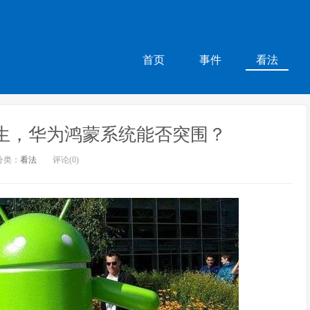
首页
事件
看法
不生，华为鸿蒙系统能否突围？
分类：
看法
评论(0)