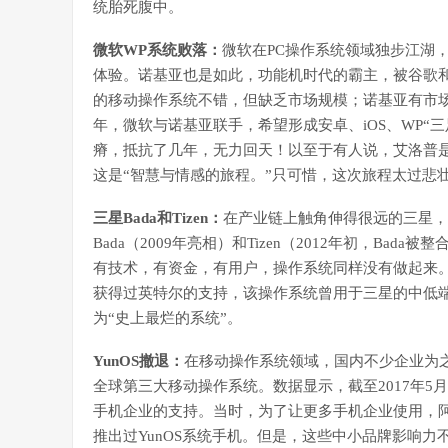
统胎死腹中。
微软WP系统败落：
微软在PC操作系统领域独步江湖
体验。诺基亚也是如此，功能机时代的霸主，被谷歌和
的移动操作系统不错，但缺乏市场规模；诺基亚有市场
年，微软与诺基亚联手，希望形成安卓、iOS、WP“
瘠，抵抗了几年，无力回天！以至于有人说，艾洛普是
这是“智慧与情感的旅程。”只可惜，这次旅程太过悲
三星Bada和Tizen：
在产业链上触角伸得很远的三星，
Bada（2009年亮相）和Tizen（2012年初，Bad
有技术，有资金，有用户，操作系统同样没有做起来。可见
获得过英特尔的支持，该操作系统曾用于三星的中低
为“史上最烂的系统”。
YunOS撤退：
在移动操作系统领域，国内不少企业为之
全球第三大移动操作系统。数据显示，截至2017年5月
手机企业的支持。当时，为了让更多手机企业使用，
推出过YunOS系统手机。但是，这些中小品牌影响力