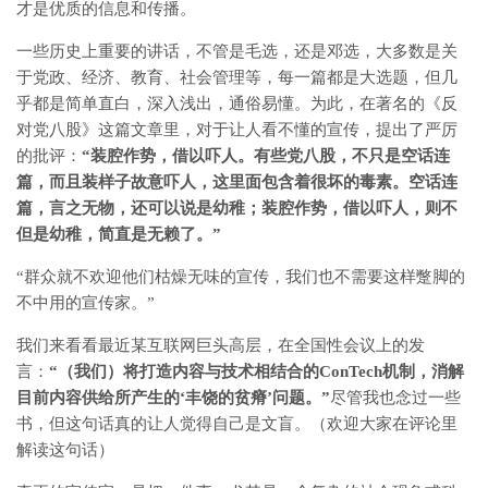
才是优质的信息和传播。
一些历史上重要的讲话，不管是毛选，还是邓选，大多数是关
于党政、经济、教育、社会管理等，每一篇都是大选题，但几
乎都是简单直白，深入浅出，通俗易懂。为此，在著名的《反
对党八股》这篇文章里，对于让人看不懂的宣传，提出了严厉
的批评：
“
装腔作势，借以吓人。有些党八股，不只是空话连
篇，而且装样子故意吓人，这里面包含着很坏的毒素。空话连
篇，言之无物，还可以说是幼稚；装腔作势，借以吓人，则不
但是幼稚，简直是无赖了。”
“群众就不欢迎他们枯燥无味的宣传，我们也不需要这样蹩脚的
不中用的宣传家。”
我们来看看最近某互联网巨头高层，在全国性会议上的发
言：
“
（我们）将打造内容与技术相结合的ConTech机制，消解
目前内容供给所产生的‘丰饶的贫瘠’问题。”
尽管我也念过一些
书，但这句话真的让人觉得自己是文盲。（欢迎大家在评论里
解读这句话）