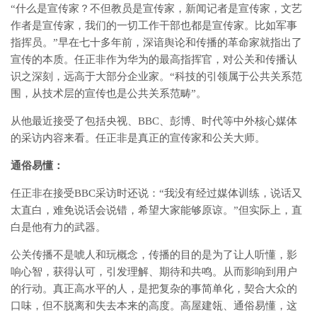
“什么是宣传家？不但教员是宣传家，新闻记者是宣传家，文艺
作者是宣传家，我们的一切工作干部也都是宣传家。比如军事
指挥员。”早在七十多年前，深谙舆论和传播的革命家就指出了
宣传的本质。任正非作为华为的最高指挥官，对公关和传播认
识之深刻，远高于大部分企业家。“科技的引领属于公共关系范
围，从技术层的宣传也是公共关系范畴”。
从他最近接受了包括央视、BBC、彭博、时代等中外核心媒体
的采访内容来看。任正非是真正的宣传家和公关大师。
通俗易懂：
任正非在接受BBC采访时还说：“我没有经过媒体训练，说话又
太直白，难免说话会说错，希望大家能够原谅。”但实际上，直
白是他有力的武器。
公关传播不是唬人和玩概念，传播的目的是为了让人听懂，影
响心智，获得认可，引发理解、期待和共鸣。从而影响到用户
的行动。真正高水平的人，是把复杂的事简单化，契合大众的
口味，但不脱离和失去本来的高度。高屋建瓴、通俗易懂，这