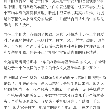
真正的宣传家，是把一件事，尤其是一个复杂的社会现象或科
学原理，用简单通俗易懂的大白话表达清楚，但又不会失去这
个事物本身的高度和原理。听起来很简单，其实非常难。前提
是对事情的本质有充分的理解，并且能结合日常生活中的常见
事物，深入浅出。
而任正非把这一点做到了极致。经腾讯科技统计，任正非最爱
对记者说的关键词，包括科学、数学、5G、哲学、战略、改革
等。不管哪一个词，其实背后包含着各种深刻的科学理论知识
和复杂的现象。但是任正非能够非常简洁直白的解释清楚。
比如有记者问任正非，“华为在数学与基础学科的投入，在全球
是处于一个什么样的水平？为什么投入基础学科很重要？ ”
任正非举了一个华为手机摄像头相机的例子，P30手机的照相就
是数学。现在的图像不是照出来的，是数学算出来的。因为人
的眼睛相当于有一亿个镜头，相机就一个镜头，我们手机通过
一个镜头进来的感光点，用数学的方式分解成几千万个视觉镜
头，再重新还原出来。（华为）手机照月亮，可以照一千公
里”，因为它是数学，把微弱的信号可能还原。“在这个方面，