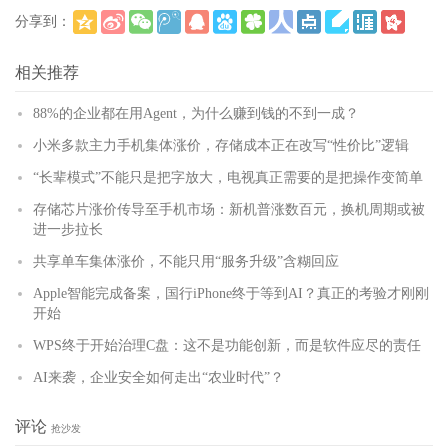
分享到：
(
)
更多
相关推荐
88%的企业都在用Agent，为什么赚到钱的不到一成？
小米多款主力手机集体涨价，存储成本正在改写“性价比”逻辑
“长辈模式”不能只是把字放大，电视真正需要的是把操作变简单
存储芯片涨价传导至手机市场：新机普涨数百元，换机周期或被
进一步拉长
共享单车集体涨价，不能只用“服务升级”含糊回应
Apple智能完成备案，国行iPhone终于等到AI？真正的考验才刚刚
开始
WPS终于开始治理C盘：这不是功能创新，而是软件应尽的责任
AI来袭，企业安全如何走出“农业时代”？
评论
抢沙发