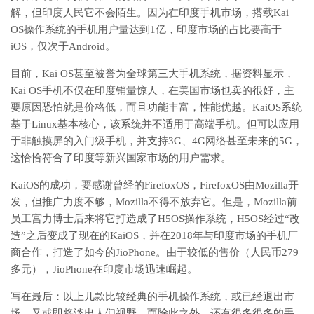
解，但印度人民它不会陌生。因为在印度手机市场，搭载Kai
OS操作系统的手机用户量达到1亿，印度市场的占比要高于
iOS，仅次于Android。
目前，Kai OS甚至被誉为全球第三大手机系统，据资料显示，
Kai OS手机不仅在印度销量惊人，在美国市场也卖的很好，主
要原因恐怕就是价格低，而且功能丰富，性能优越。KaiOS系统
基于Linux基本核心，该系统并不适用于高端手机。但可以应用
于非触摸屏的入门级手机，并支持3G、4G网络甚至未来的5G，
这恰恰符合了印度等新兴国家市场的用户需求。
KaiOS的成功，要感谢曾经的FirefoxOS，FirefoxOS由Mozilla开
发，但推广力度不够，Mozilla不得不放弃它。但是，Mozilla前
员工宫力博士后来将它打造成了H5OS操作系统，H5OS经过“改
造”之后变成了现在的KaiOS，并在2018年与印度市场的手机厂
商合作，打造了如今的JioPhone。由于较低的售价（人民币279
多元），JioPhone在印度市场迅速崛起。
写在最后：以上几款比较经典的手机操作系统，或已经退出市
场，又或即将淡出人们视野。而除此之外，还有很多很多的手