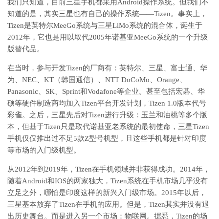
我们只知道，目前三星手机都采用Android操作系统。但我们不
知道的是，其实三星也有自己的操作系统——Tizen。事实上，
Tizen是英特尔MeeGo系统与三星LiMo系统的混合体，诞生于
2012年，它也是用以取代2005年诺基亚MeeGo系统的一个升级
版替代品。
在当时，参与开发Tizen的厂商有：英特尔、三星、富士通、华
为、NEC、KT（韩国通信）、NTT DoCoMo、Orange、
Panasonic、SK、Sprint和Vodafone等企业。甚至包括宏碁、华
硕等硬件制造商均加入Tizen平台开发计划，Tizen 1.0版本代号
彩雀。之后，三星先后对Tizen进行升级：玉兰和油桃等多个版
本，但基于Tizen只是取代诺基亚老系统的最初使命，三星Tizen
手机仅仅推出过不足5款Z型号机型，且这些手机都是针对印度
等市场的入门级机型。
从2012年到2019年，Tizen在手机领域并非获得成功。2014年，
随着Android和IOS的两家独大，Tizen系统在手机市场几乎没有
立足之外，哪怕是印度这样的新兴入门级市场。2015年以后，
三星基本放弃了Tizen在手机的应用。但是，Tizen其实并没有退
出历史舞台。而是进入另一个市场：物联网。据悉，Tizen的场