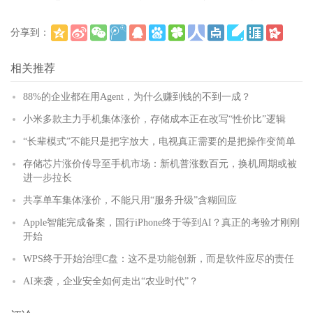
分享到：
(
)
更多
相关推荐
88%的企业都在用Agent，为什么赚到钱的不到一成？
小米多款主力手机集体涨价，存储成本正在改写“性价比”逻辑
“长辈模式”不能只是把字放大，电视真正需要的是把操作变简单
存储芯片涨价传导至手机市场：新机普涨数百元，换机周期或被
进一步拉长
共享单车集体涨价，不能只用“服务升级”含糊回应
Apple智能完成备案，国行iPhone终于等到AI？真正的考验才刚刚
开始
WPS终于开始治理C盘：这不是功能创新，而是软件应尽的责任
AI来袭，企业安全如何走出“农业时代”？