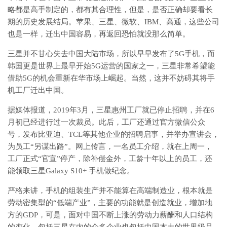
略都是高手制定的，都有其合理性，但是，是否正确却要看长
期的历史发展结局。苹果、三星、微软、IBM、高通，这些公司
也是一样，迁出中国容易，再返回恐怕就没那么简单。
三星并不甘心失去中国大陆市场，所以早早发布了5G手机，而
韩国更是世界上最早开始5G运营的国家之一，三星非常希望能
借助5G的机会重新在华市场上崛起。当然，这并不妨碍其将手
机工厂迁出中国。
据媒体报道，2019年3月，三星惠州工厂就已停止招聘，并在6
月初已经进行过一次裁员。此后，工厂还通过官方微信公众
号，发布比亚迪、TCL等其他企业的招聘启事，并举办宣讲会，
为员工“另谋出路”。网上传言，一名员工介绍，就在上周一，
工厂正式“官宣”停产，除补偿金外，工龄十年以上的员工，还
能领取三星Galaxy S10+ 手机做纪念。
严格来讲，手机的组装生产并不能算在高端制造业，根本就是
劳动密集型的“低端产业”，主要的功能就是创造就业，增加地
方的GDP，可是，面对中国不断上涨的劳动力薪酬和人口结构