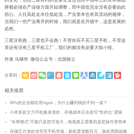
的变化，包括三星在内的众多企业也包括中国本土的世界级品
牌都必须在产业链方面开始调整，而中国也完全没有必要由此
担心。人往高处走水往低处流，产业资本也有其流动的规律，
当我们一些产业离开的时候，我们就是在升级中，这是发展的
必然。
三星没有跑，三星也不会跑！不管你买不买三星手机，不管这
里还有没有三星手机工厂，我们的都没有必要大惊小怪。
作者 马继华 微信公众号：北国骑士
分享到：
(
)
更多
相关推荐
88%的企业都在用Agent，为什么赚到钱的不到一成？
小米多款主力手机集体涨价，存储成本正在改写“性价比”逻辑
“长辈模式”不能只是把字放大，电视真正需要的是把操作变简单
存储芯片涨价传导至手机市场：新机普涨数百元，换机周期或被