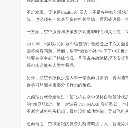
觉到航空业AI进展缓慢的另一个原因。
不难发现，无论是Chatbot机器人，还是各种智能
统，也必须有一位甚至多位机长坐镇。原因或许是，
一方面，空中服务和决策要求高度即时性和灵活性，A
2015年，“微软小冰”这个语音助手曾经登上了东方
回答乘客问题。然而，尽管“微软小冰”学习了中国近7
想要在空中处理特殊情况，且不说在故障情况下安抚
现都未必能有人类空乘强。
另外，航空事故很少是因单一错误而引发的，诱因通
器学习只能承担部分飞行员的角色。
此前瑞典就曾发生过一架飞机在空中保持自动驾驶状
的“幽灵航班”。第一次波音 737-MAX8 客机坠
不断尝试将机头抬起，最终没能成功纠偏，导致飞机
总而言之，空域情况的复杂判断与调度，人工智能算