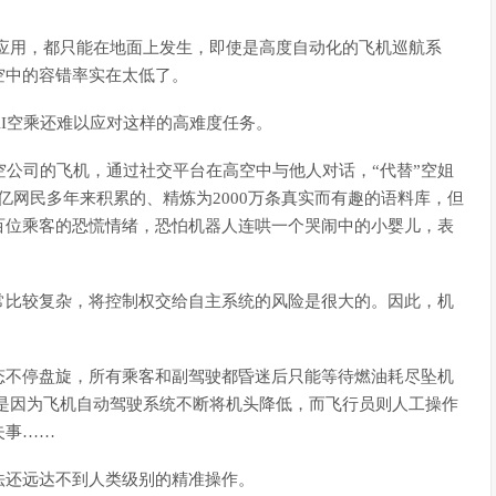
算法应用，都只能在地面上发生，即使是高度自动化的飞机巡航系
空中的容错率实在太低了。
I空乘还难以应对这样的高难度任务。
航空公司的飞机，通过社交平台在高空中与他人对话，“代替”空姐
亿网民多年来积累的、精炼为2000万条真实而有趣的语料库，但
百位乘客的恐慌情绪，恐怕机器人连哄一个哭闹中的小婴儿，表
常比较复杂，将控制权交给自主系统的风险是很大的。因此，机
态不停盘旋，所有乘客和副驾驶都昏迷后只能等待燃油耗尽坠机
毁，也是因为飞机自动驾驶系统不断将机头降低，而飞行员则人工操作
失事……
法还远达不到人类级别的精准操作。