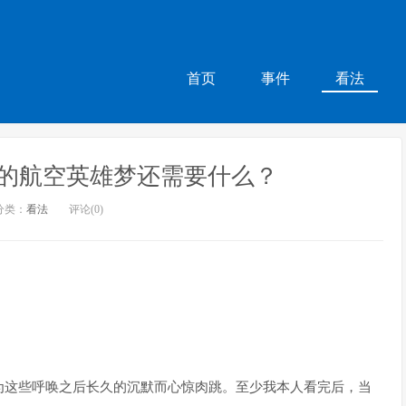
首页
事件
看法
I的航空英雄梦还需要什么？
分类：
看法
评论(0)
为这些呼唤之后长久的沉默而心惊肉跳。至少我本人看完后，当