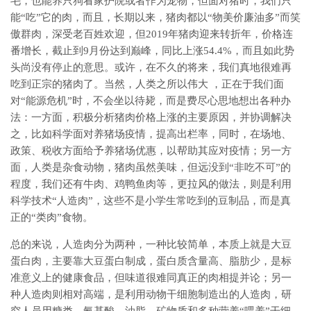
毛，也能养只狗看家护院或者作为宠物，但面对猪时，我们只
能“吃”它的肉，而且，长期以来，猪肉都以“物美价廉油多”而笑
傲群肉，深受老百姓欢迎，但2019年猪肉迎来转折年，价格连
番增长，截止到9月份达到巅峰，同比上涨54.4%，而且如此势
头尚没有停止的意思。或许，在不久的将来，我们真地很难再
吃到正宗的猪肉了。当然，人类之所以伟大 ，正在于我们面
对“能源危机”时，不会坐以待毙，而是费尽心思地想出各种办
法：一方面，积极分析猪肉价格上涨的主要原因，并协调解决
之，比如科学面对养猪场疫情，提高出栏率，同时，在场地、
政策、税收方面给予养猪场优惠，以帮助其应对疫情；另一方
面，人类是杂食动物，猪肉虽然美味，但远没到“非吃不可”的
程度，我们还有牛肉、鸡鸭鱼肉等，更拉风的做法，则是利用
科学技术“人造肉”，这些不是小学生常吃到的豆制品，而是真
正的“类肉”食物。
总的来说，人造肉分为两种，一种比较简单，本质上就是大豆
蛋白肉，主要靠大豆蛋白制成，蛋白质含量高、脂肪少，是标
准意义上的健康食品，但味道很难同真正的肉相提并论；另一
种人造肉则相对高端，是利用动物干细胞制造出的人造肉，研