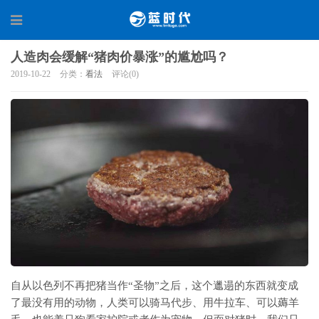
人造肉会缓解“猪肉价暴涨”的尴尬吗？
2019-10-22
分类：
看法
评论(0)
自从以色列不再把猪当作“圣物”之后，这个邋遢的东西就变成
了最没有用的动物，人类可以骑马代步、用牛拉车、可以薅羊