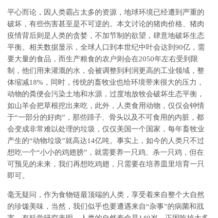
平心而论，因人类霸占太多的资源，地球环境已经遭到严重的
破坏，有些伤害甚至是不可逆的。本文讨论的猪肉价格、猪肉
疫情背后则是人类的贪婪，不加节制的欲望，肆意地破坏生态
平衡。相关数据显示，全球人口到本世纪中叶会达到90亿，需
要大量的食品，而生产粮食的农户则会在2050年左右受到限
制，他们用来灌溉的水，会被调整到利润更高的工业领域，整
体缩减18%，同时，传统的畜牧业也给环境带来很大的压力，
动物的粪便会污染土地和水源，过度地放牧会破坏生态平衡，
如山羊会把草根挖出来吃，此外，人类食用动物，仅仅会钟情
于“一部分的好肉”，那些蹄子、骨头以及不可食用的内脏，都
会变成非常难以处理的垃圾，仅仅美国一个国家，每年畜牧业
产生的“动物垃圾”就高达14亿吨。事实上，如今的人类只不过
想吃一个“小小的鸡翅膀”，就需要养一只鸡、杀一只鸡，但在
可预见的未来，我们再想吃鸡翅，只需要在培养皿里培育一只
即可。
毫无疑问，作为食物链最顶端的人类，享受着来自整个大自然
的珍馐美味，当然，我们似乎也要遭遇来自“杂事”的病菌和戕