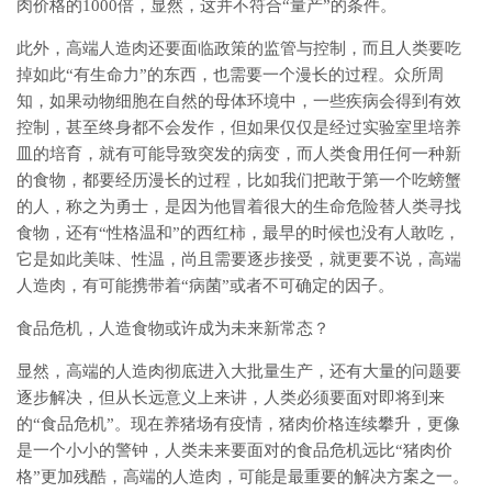
肉价格的1000倍，显然，这并不符合“量产”的条件。
此外，高端人造肉还要面临政策的监管与控制，而且人类要吃
掉如此“有生命力”的东西，也需要一个漫长的过程。众所周
知，如果动物细胞在自然的母体环境中，一些疾病会得到有效
控制，甚至终身都不会发作，但如果仅仅是经过实验室里培养
皿的培育，就有可能导致突发的病变，而人类食用任何一种新
的食物，都要经历漫长的过程，比如我们把敢于第一个吃螃蟹
的人，称之为勇士，是因为他冒着很大的生命危险替人类寻找
食物，还有“性格温和”的西红柿，最早的时候也没有人敢吃，
它是如此美味、性温，尚且需要逐步接受，就更要不说，高端
人造肉，有可能携带着“病菌”或者不可确定的因子。
食品危机，人造食物或许成为未来新常态？
显然，高端的人造肉彻底进入大批量生产，还有大量的问题要
逐步解决，但从长远意义上来讲，人类必须要面对即将到来
的“食品危机”。现在养猪场有疫情，猪肉价格连续攀升，更像
是一个小小的警钟，人类未来要面对的食品危机远比“猪肉价
格”更加残酷，高端的人造肉，可能是最重要的解决方案之一。