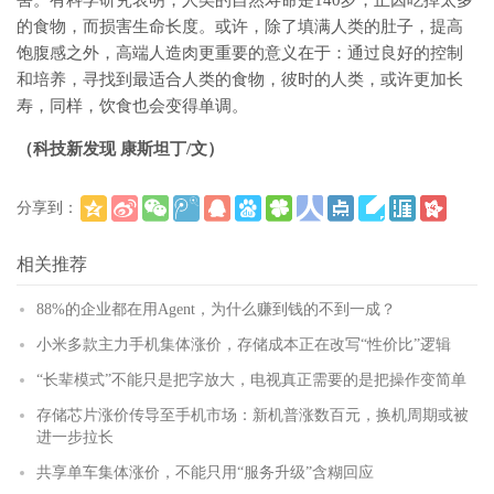
害。有科学研究表明，人类的自然寿命是140岁，正因吃掉太多
的食物，而损害生命长度。或许，除了填满人类的肚子，提高
饱腹感之外，高端人造肉更重要的意义在于：通过良好的控制
和培养，寻找到最适合人类的食物，彼时的人类，或许更加长
寿，同样，饮食也会变得单调。
（科技新发现 康斯坦丁/文）
分享到：
(
)
更多
相关推荐
88%的企业都在用Agent，为什么赚到钱的不到一成？
小米多款主力手机集体涨价，存储成本正在改写“性价比”逻辑
“长辈模式”不能只是把字放大，电视真正需要的是把操作变简单
存储芯片涨价传导至手机市场：新机普涨数百元，换机周期或被
进一步拉长
共享单车集体涨价，不能只用“服务升级”含糊回应