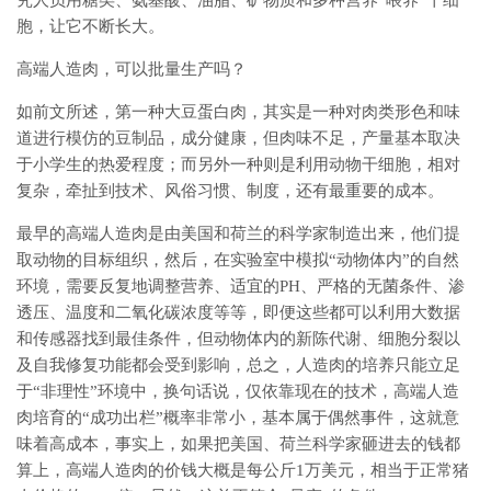
究人员用糖类、氨基酸、油脂、矿物质和多种营养“喂养”干细
胞，让它不断长大。
高端人造肉，可以批量生产吗？
如前文所述，第一种大豆蛋白肉，其实是一种对肉类形色和味
道进行模仿的豆制品，成分健康，但肉味不足，产量基本取决
于小学生的热爱程度；而另外一种则是利用动物干细胞，相对
复杂，牵扯到技术、风俗习惯、制度，还有最重要的成本。
最早的高端人造肉是由美国和荷兰的科学家制造出来，他们提
取动物的目标组织，然后，在实验室中模拟“动物体内”的自然
环境，需要反复地调整营养、适宜的PH、严格的无菌条件、渗
透压、温度和二氧化碳浓度等等，即便这些都可以利用大数据
和传感器找到最佳条件，但动物体内的新陈代谢、细胞分裂以
及自我修复功能都会受到影响，总之，人造肉的培养只能立足
于“非理性”环境中，换句话说，仅依靠现在的技术，高端人造
肉培育的“成功出栏”概率非常小，基本属于偶然事件，这就意
味着高成本，事实上，如果把美国、荷兰科学家砸进去的钱都
算上，高端人造肉的价钱大概是每公斤1万美元，相当于正常猪