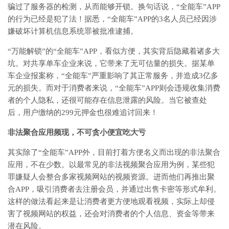
骗过了服务器的检测，从而能够开锁。换句话说，“全能车”APP
的行为已经是犯了法！据悉，“全能车”APP的3名人员已经因涉
嫌破坏计算机信息系统罪被批准逮捕。
“万能解锁”的“全能车”APP，看似方便，其实背后隐藏着诸多大
坑。对共享单车企业来说，它带来了无可估量的损失。据某单
车企业报案称，“全能车”严重影响了其正常服务，并造成3亿多
元的损失。而对于消费者来说，“全能车”APP则会违规收集消费
者的个人隐私，还很可能存在信息泄露的风险。当它被查处
后，用户缴纳的299元押金也很难追讨回来！
非法聚合应用频现，不可贪小便宜吃大亏
其实除了“全能车”APP外，目前打着方便名义而出现的非法聚合
应用，不在少数。以最常见的非法视频聚合应用为例，某些犯
罪嫌疑人会整合多家视频网站的视频资源。进而他们再推出聚
合APP，吸引消费者去注册会员，并通过出售卡密等形式牟利。
这样的做法看起来是让消费者更方便地观看视频，实际上却侵
害了视频网站的权益，还会对消费者的个人信息、资金等带来
潜在风险。