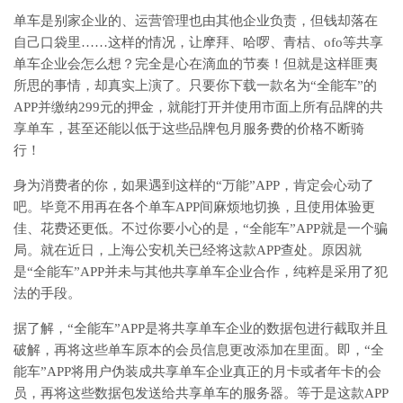
单车是别家企业的、运营管理也由其他企业负责，但钱却落在
自己口袋里……这样的情况，让摩拜、哈啰、青桔、ofo等共享
单车企业会怎么想？完全是心在滴血的节奏！但就是这样匪夷
所思的事情，却真实上演了。只要你下载一款名为“全能车”的
APP并缴纳299元的押金，就能打开并使用市面上所有品牌的共
享单车，甚至还能以低于这些品牌包月服务费的价格不断骑
行！
身为消费者的你，如果遇到这样的“万能”APP，肯定会心动了
吧。毕竟不用再在各个单车APP间麻烦地切换，且使用体验更
佳、花费还更低。不过你要小心的是，“全能车”APP就是一个骗
局。就在近日，上海公安机关已经将这款APP查处。原因就
是“全能车”APP并未与其他共享单车企业合作，纯粹是采用了犯
法的手段。
据了解，“全能车”APP是将共享单车企业的数据包进行截取并且
破解，再将这些单车原本的会员信息更改添加在里面。即，“全
能车”APP将用户伪装成共享单车企业真正的月卡或者年卡的会
员，再将这些数据包发送给共享单车的服务器。等于是这款APP