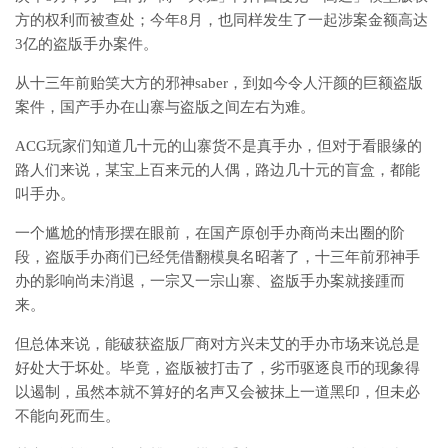
方的权利而被查处；今年8月，也同样发生了一起涉案金额高达
3亿的盗版手办案件。
从十三年前贻笑大方的邪神saber，到如今令人汗颜的巨额盗版
案件，国产手办在山寨与盗版之间左右为难。
ACG玩家们知道几十元的山寨货不是真手办，但对于看眼缘的
路人们来说，某宝上百来元的人偶，路边几十元的盲盒，都能
叫手办。
一个尴尬的情形摆在眼前，在国产原创手办商尚未出圈的阶
段，盗版手办商们已经凭借翻模臭名昭著了，十三年前邪神手
办的影响尚未消退，一宗又一宗山寨、盗版手办案就接踵而
来。
但总体来说，能破获盗版厂商对方兴未艾的手办市场来说总是
好处大于坏处。毕竟，盗版被打击了，劣币驱逐良币的现象得
以遏制，虽然本就不算好的名声又会被抹上一道黑印，但未必
不能向死而生。