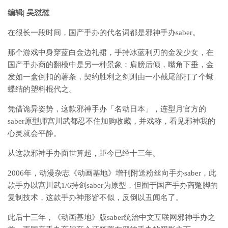
编辑| 吴怼怼
在很长一段时间，国产手办的代名词都是邪神手办saber。
那个游戏中身穿蓝白金边礼裙，手持冰蓝利刃的金发少女，在
国产手办商的翻模中是另一种景象：肩膀后倾，嘴角下垂，金
发如一盒倒扣的薯条，契约胜利之剑则由一小截尾部打了个蝴
蝶结的塑料棍代之。
凭借诡异姿势，这款邪神手办「名动日本」，连型月官方的
saber原型师宫川武都忍不住加购收藏，并戏称，看见邪神我的
心灵就会平静。
从这款邪神手办面世算起，距今已经十三年。
2006年，动漫杂志《动画基地》增刊附送粉丝向手办saber，此
款手办以宫川武1/6持剑saber为原型，但囿于国产手办商蹩脚的
复制技术，这款手办神形皆不似，反倒以丑闻名了。
此后十三年，《动画基地》版saber统治中文互联网邪神手办之