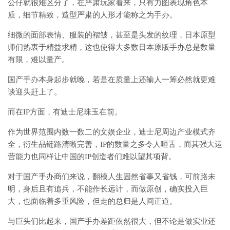
公仔就很难区分了，在严肃玩家看来，只有力图表现角色本
质，细节精致，造型严肃的人形才能称之为手办。
细微的面部表情、服装的褶皱，甚至是头发的纹理，日本原型
师们热衷于精益求精，这也使得大多数日本原版手办总是数量
有限，难以量产。
国产手办本身起步就晚，若是在质量上还输人一筹必然就更难
谈迎头赶上了。
而在IP方面，有迪士尼珠玉在前。
作为世界范围内数一数二的文娱企业，迪士尼周边产业模式齐
全，衍生品链路清晰完善，IP的数量之多令人咂舌，而其强大运
营能力也同样让中国的IP创造者们难以望其项背。
对于国产手办商们来说，翻模人生固然省事又省钱，可前路未
明，身后且有追兵，不能作长远计，而做原创，确实投入巨
大，也面临着多重风险，但走的总归是人间正道。
与巨头们比起来，国产手办差距依然很大，但不论是做实业还