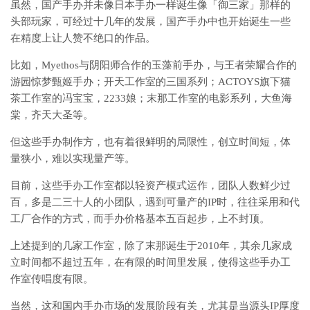
虽然，国产手办并未像日本手办一样诞生像「御三家」那样的
头部玩家，可经过十几年的发展，国产手办中也开始诞生一些
在精度上让人赞不绝口的作品。
比如，Myethos与阴阳师合作的玉藻前手办，与王者荣耀合作的
游园惊梦甄姬手办；开天工作室的三国系列；ACTOYS旗下猫
茶工作室的冯宝宝，2233娘；末那工作室的电影系列，大鱼海
棠，齐天大圣等。
但这些手办制作方，也有着很鲜明的局限性，创立时间短，体
量狭小，难以实现量产等。
目前，这些手办工作室都以轻资产模式运作，团队人数鲜少过
百，多是二三十人的小团队，遇到可量产的IP时，往往采用和代
工厂合作的方式，而手办价格基本五百起步，上不封顶。
上述提到的几家工作室，除了末那诞生于2010年，其余几家成
立时间都不超过五年，在有限的时间里发展，使得这些手办工
作室传唱度有限。
当然，这和国内手办市场的发展阶段有关，尤其是当源头IP厚度