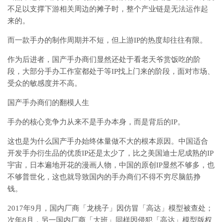
不足以支撑下游相关周边的摊子时，整个产业链是无法运作起
来的。
而一款手办的制作周期并不短，但上游IP的热度却往往有限。
作为后进者，国产手办商们显然还处于看老天爷赏饭吃的阶
段，大部分手办工作室都处于等IP找上门来的阶段，面对市场、
受众的敏感度并不高。
国产手办商们的翻模人生
手办的核心竞争力从来不是手办本身，而是背后的IP。
这也是为什么国产手办始终体量做不大的根本原因。中国适合
开发手办衍生品的优质IP还是太少了，比之美国迪士尼成熟的IP
宇宙，日本遍地开花的漫画人物，中国的原创IP显然不够多，也
不够普世化，这也就导致国内的手办商们不得不穷尽脑筋挣
钱。
2017年9月，国内厂商「龙桃子」因仿冒「高达」模型被查处；
次年8月，另一国内厂商「大班」同样因侵犯「高达」模型版权