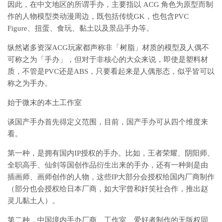
因此，在中文地区的所谓手办，主要指以 ACG 角色为原型而制
作的人物模型类动漫周边，既包括传统GK，也包含PVC
Figure、扭蛋、食玩、黏土以及景品手办等。
纵然诸多资深ACG玩家都声称非「树脂」材质的模型及人偶不
可称之为「手办」，但对于非核心的大众来说，即使是塑料材
质，不管是PVC还是ABS，只要看起来是人偶形态，似乎皆可以
称之为手办。
始于微末的本土工作室
谈国产手办首先得定义范围，目前，国产手办可从四个维度来
看。
第一种，是拥有国内IP授权的手办。比如，王者荣耀、阴阳师、
全职高手、仙剑等国创作品衍生出来的手办，还有一种则是由
插画师、画师创作的人物，这些IP大部分会授权给国内厂商制作
（部分也会授权给日本厂商，如大宇曾和奸笑社合作，推出赵
灵儿黏土人）。
第二种，中国境内手办厂商、工作室、爱好者制作的无版权同