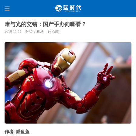
暗与光的交错：国产手办向哪看？
2019-11-11
分类：
看法
评论(0)
作者| 咸鱼鱼