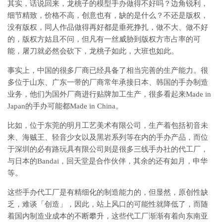
其实，话说回来，龙桃子的模型手办做得不好吗？边角锐利，
细节精致，价格不高，创意也有，缺的是什么？不还是版权，
没有版权，同人作品做得再好都是垂死挣扎，做不大、做不好
的，版权方姑且不问，但凡有一丝威胁到版权方市占率的可
能，屠刀就必然会砍下，龙桃子如此，大班也如此。
事实上，中国的很多厂商已经具备了相当完善的生产能力。很
多位于山东、广东一带的厂商常年承接日本、韩国的手办制造
业务，他们为国外厂商进行贴牌加工生产，很多看起来Made in
Japan的手办可能都Made in China。
比如，位于东莞的明月工艺美术有限公司，生产着包括初音未
来、海贼王、轻音少女以及黑岩系列等在内的手办产品，而位
于深圳的必有路玩具有限公司则是很多三线手办社的代工厂，
与日本的Bandai，回天堂是合作伙伴，其余的还有如月，申华
等。
这些手办代工厂是有精细化的制造能力的，但显然，原创性缺
乏，难谈「创造」，因此，站上风口的可能性就降低了，而随
着国内制造业成本的不断攀升，这些代工厂渐渐有着向东南亚