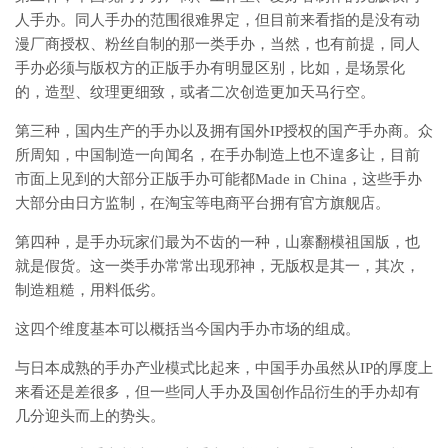
人手办。同人手办的范围很难界定，但目前来看指的是没有动
漫厂商授权、粉丝自制的那一类手办，当然，也有前提，同人
手办必须与版权方的正版手办有明显区别，比如，是场景化
的，造型、纹理更细致，或者二次创造更加天马行空。
第三种，国内生产的手办以及拥有国外IP授权的国产手办商。众
所周知，中国制造一向闻名，在手办制造上也不遑多让，目前
市面上见到的大部分正版手办可能都Made in China，这些手办
大部分由日方监制，在淘宝等电商平台拥有官方旗舰店。
第四种，是手办玩家们最为不齿的一种，山寨翻模祖国版，也
就是假货。这一类手办常常出现邪神，无版权是其一，其次，
制造粗糙，用料低劣。
这四个维度基本可以概括当今国内手办市场的组成。
与日本成熟的手办产业模式比起来，中国手办虽然从IP的厚度上
来看还是差很多，但一些同人手办及国创作品衍生的手办却有
几分迎头而上的势头。