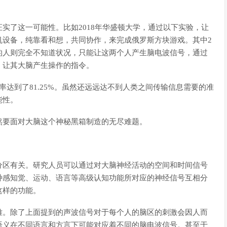
实了这一可能性。比如2018年华盛顿大学，通过以下实验，让
机设备，纯靠看和想，共同协作，来完成俄罗斯方块游戏。其中2
的人则完全不知道状况，只能让这两个人产生脑电波信号，通过
，让其大脑产生操作的指令。
达到了81.25%。虽然还远远达不到人类之间传输信息需要的准
能性。
然要面对大脑这个神秘黑箱制造的无尽难题。
分区有关。研究人员可以通过对大脑神经活动的空间和时间信号
种感知觉、运动、语言等高级认知功能所对应的神经信号互相分
这样的功能。
难。除了上面提到的声波信号对于每个人的脑区的刺激会因人而
语义在不同语言和方言下可能对应着不同的脑电波信号。甚至于