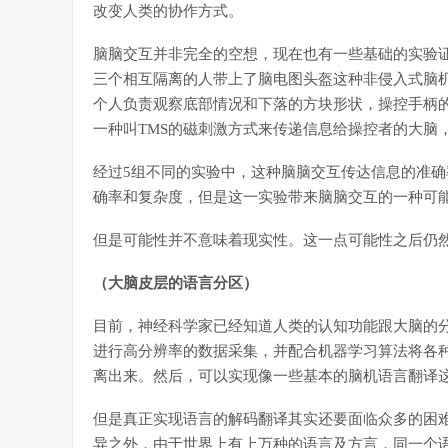
改变人类的协作方式。
脑脑交互并非完全的空想，现在也有一些基础的实验证
三个相互隔离的人带上了脑电图头盔这种非侵入式脑
个人负责观察底部情况和下落的方块形状，操控手柄
一种叫TMS的磁刺激方式来传递信息给操控者的大脑
经过5组不同的实验中，这种脑脑交互传达信息的准确率
确率和复杂度，但是这一实验带来脑脑交互的一种可
但是可能性并不意味着现实性。这一点可能性之后仍
（大脑皮层的语言分区）
目前，神经科学家已经知道人类的认知功能跟大脑的
进行高分辨率的数据采集，并配合机器学习算法将各
离出来。然后，可以实现像一些基本的脑机语言翻译
但是真正实现语言的解码翻译其实还要面临众多的困
异之外，由于世界上有上万种的语言及方言，同一个