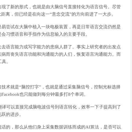
出现了新的形式，也就是由大脑信号直接转化为语言信号。尽管
大距离，但已经是在向这一“意念交流”的方向前进了一大步。
轻易尝试在大脑中植入一块电极装置，再是日常语言交流仍然是
是会习惯语音和手指作为信息输入的主要手段。
失去语言能力或写字能力的患病人群了。事实上研究者的出发点
疾病而丧失语言功能和沟通能力的人们，恢复语言沟通能力。而
工具。
技术就是“脑控打字”，也就是通过采集脑信号，控制光标选择
cebook也只能做到每分钟最多打8个单词。
翻译可以直接完成脑电波信号到语言转化，效率一下子提高到了
飞跃的进步。
话的，那么从他们身上采集数据训练而成的AI算法，是否可以