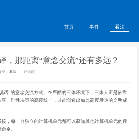
首页
事件
看法
译，那距离“意念交流”还有多远？
分类：
看法
评论(0)
说话”的意念交流方式。在严酷的三体环境下，三体人正是依靠
共享、理性决策的高度统一，才能创造出如此高度发达的文明成
联接，每一台独立的计算机单元都可以获知其他计算机单元的数
行命令。