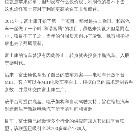
也就是苹果订单，但却没有什么议价权，利润低的看不下去，
这也难怪富士康对于利润更高的造车非常痴迷。
2015年，富士康开始了第一个项目，那就是拉上腾讯、和谐汽
车一起做了一个叫“和谐富腾”的项目，虽然来头很大但是雨点
小，项目不了了之，当年的付强后来创办了爱驰，戴雷和毕福
康也去了拜腾履新。
富士康的造车梦没有因此停止，转身就去投资小鹏汽车、入股
宁德时代。
后来，富士康也拿出了自己的造车方案——电动车开放平台
MIH。客户可以在MIH电动车平台上，根据自己的需求定制各种
参数，并最终交由富士康生产。
该平台可提供底盘、电子架构和自动驾驶支持，旨在缩短汽车
制造商生产新款电动汽车所需的时间和资源。
目前，富士康已经邀请多个行业的供应商加入其MIH平台联
盟，该联盟已吸引全球700多家企业加入。