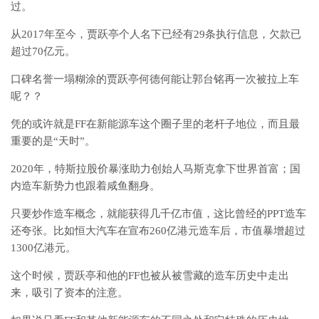
过。
从2017年至今，贾跃亭个人名下已经有29条执行信息，欠款已
超过70亿元。
口碑名誉一塌糊涂的贾跃亭何德何能让郭台铭再一次被拉上车
呢？？
凭的或许就是FF在新能源车这个圈子里的老杆子地位，而且最
重要的是“天时”。
2020年，特斯拉股价暴涨助力创始人马斯克拿下世界首富；国
内造车新势力也跟着咸鱼翻身。
只要炒作造车概念，就能获得几千亿市值，这比曾经的PPT造车
还夸张。比如恒大汽车在宣布260亿港元造车后，市值暴增超过
1300亿港元。
这个时候，贾跃亭和他的FF也被从被雪藏的造车历史中走出
来，吸引了资本的注意。