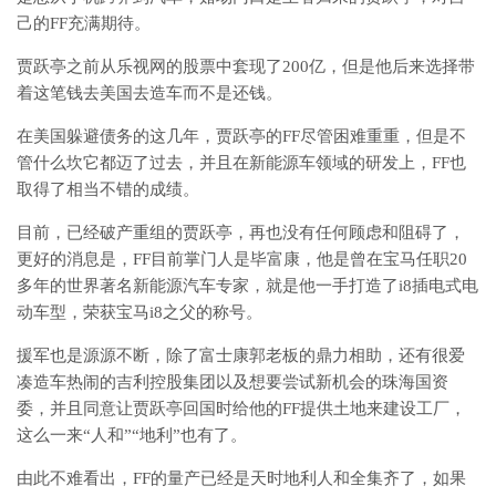
己的FF充满期待。
贾跃亭之前从乐视网的股票中套现了200亿，但是他后来选择带
着这笔钱去美国去造车而不是还钱。
在美国躲避债务的这几年，贾跃亭的FF尽管困难重重，但是不
管什么坎它都迈了过去，并且在新能源车领域的研发上，FF也
取得了相当不错的成绩。
目前，已经破产重组的贾跃亭，再也没有任何顾虑和阻碍了，
更好的消息是，FF目前掌门人是毕富康，他是曾在宝马任职20
多年的世界著名新能源汽车专家，就是他一手打造了i8插电式电
动车型，荣获宝马i8之父的称号。
援军也是源源不断，除了富士康郭老板的鼎力相助，还有很爱
凑造车热闹的吉利控股集团以及想要尝试新机会的珠海国资
委，并且同意让贾跃亭回国时给他的FF提供土地来建设工厂，
这么一来“人和”“地利”也有了。
由此不难看出，FF的量产已经是天时地利人和全集齐了，如果