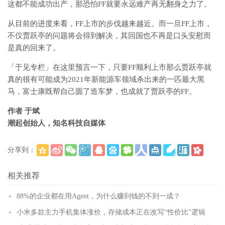
这都不能成功出产，那恐怕FF就要永远难产再无翻身之力了。
从目前的进度来看，FF上市的步伐越来越近。而一旦FF上市，
不仅贾跃亭的问题将会得到解决，其回国也不再是口头安慰而
是真的回来了。
「于见专栏」在这里预言一下，只要FF顺利上市那么贾跃亭就
真的很有可能成为2021年新能源车领域杀出来的一匹最大黑
马，富士康既帮自己圆了造车梦，也成就了贾跃亭的FF。
作者 于斌
潮起创始人，知名科技自媒体
分享到：
(
)
更多
相关推荐
88%的企业都在用Agent，为什么赚到钱的不到一成？
小米多款主力手机集体涨价，存储成本正在改写“性价比”逻辑