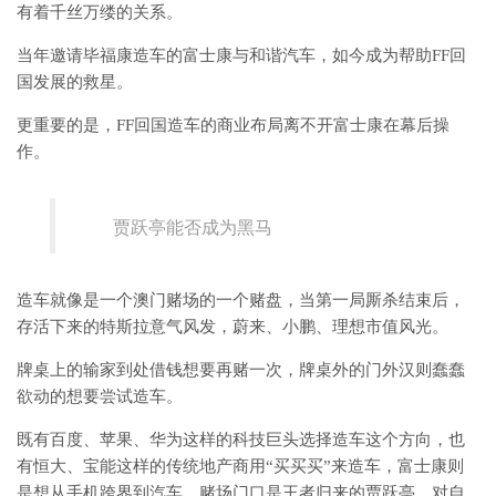
有着千丝万缕的关系。
当年邀请毕福康造车的富士康与和谐汽车，如今成为帮助FF回
国发展的救星。
更重要的是，FF回国造车的商业布局离不开富士康在幕后操
作。
贾跃亭能否成为黑马
造车就像是一个澳门赌场的一个赌盘，当第一局厮杀结束后，
存活下来的特斯拉意气风发，蔚来、小鹏、理想市值风光。
牌桌上的输家到处借钱想要再赌一次，牌桌外的门外汉则蠢蠢
欲动的想要尝试造车。
既有百度、苹果、华为这样的科技巨头选择造车这个方向，也
有恒大、宝能这样的传统地产商用“买买买”来造车，富士康则
是想从手机跨界到汽车，赌场门口是王者归来的贾跃亭，对自