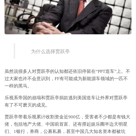
为什么选择贾跃亭
虽然说很多人对贾跃亭的认知都还依旧停留在“PPT造车”上。不
过大家也许不会意识到，FF有可能成为新能源车领域的一匹不
一样的黑马。
乐视系帝国的崩塌和贾跃亭捐款逃到美国造车让外界对贾跃亭
有了不可磨灭的成见。
贾跃亭带着乐视累计收割资金近900亿，受害者不少都是有钱大
佬，包括地产大佬、中国前首富、还有撑起娱乐圈半边天明星
们、1银行，券商，公募私募，甚至中国几大知名资本都被坑