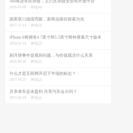
360将进军区块链，主打区块链安全和开放平台
2018-01-09
评论(4)
国美双11战绩亮眼，新商业路径探索为先
2017-11-14
评论(3)
iPhone 6将拥有4.7英寸和5.5英寸两种屏幕尺寸版本
2014-01-16
评论(2)
刷月饼事件是规则问题，与价值观没什么关系
2016-09-16
评论(2)
什么才是互联网开启下半场的标志？
2017-10-25
评论(2)
共享单车还未盈利 共享汽车会火吗？
2017-03-19
评论(2)