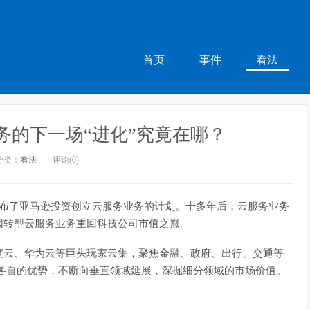
首页
事件
看法
务的下一场“进化”究竟在哪？
分类：
看法
评论(0)
正式宣布了亚马逊投资创立云服务业务的计划。十多年后，云服务业务
因转型云服务业务重回科技公司市值之巅。
度云、华为云等巨头玩家云集，聚焦金融、政府、出行、交通等
别以各自的优势，不断向垂直领域延展，深掘细分领域的市场价值。