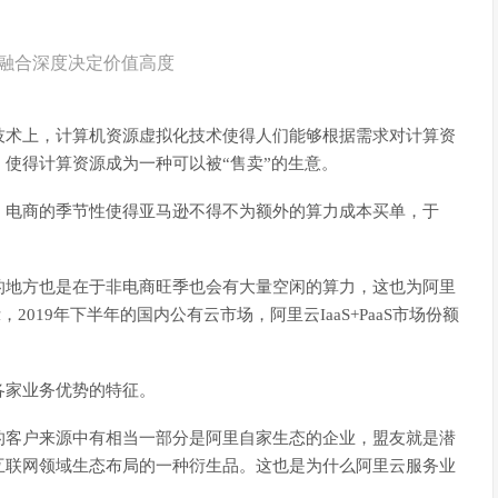
业融合深度决定价值高度
技术上，计算机资源虚拟化技术使得人们能够根据需求对计算资
使得计算资源成为一种可以被“售卖”的生意。
，电商的季节性使得亚马逊不得不为额外的算力成本买单，于
的地方也是在于非电商旺季也会有大量空闲的算力，这也为阿里
019年下半年的国内公有云市场，阿里云IaaS+PaaS市场份额
各家业务优势的特征。
的客户来源中有相当一部分是阿里自家生态的企业，盟友就是潜
互联网领域生态布局的一种衍生品。这也是为什么阿里云服务业