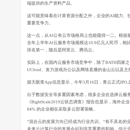
端提供的生产资料产品。
这可能意味着在计算资源分配之外，企业的AI能力、
重要竞争力。
这一点，从AI公有云市场格局上也能窥得一二。根据最
去年上半年AI云服务市场规模达10.9亿元人民币，相
排名第一，随后是阿里云、腾讯云。
实际上，在国内云服务市场竞争中，除了BATH四家
UCloud、发力游戏办公以及网络直播的金山云以及
据天眼查App信息显示，今年3月16日，青云正式IPO
出于数据安全等多重因素考虑，很多企业在选择云服
《RightScale2019云状态调查》报告也显示，
84% 的企业都在采取多云部署策略。
“混合云的发展方向已经成为行业共识。”有不具名的
未来云计算行业的发展会起到非常重要的影响，但云