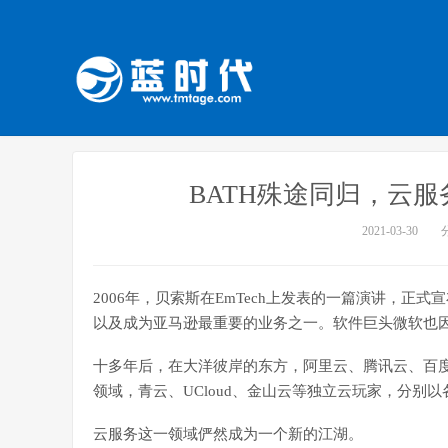
BATH殊途同归，云服
2021-03-30
2006年，贝索斯在EmTech上发表的一篇演讲，
以及成为亚马逊最重要的业务之一。软件巨头微软也
十多年后，在大洋彼岸的东方，阿里云、腾讯云、百
领域，青云、UCloud、金山云等独立云玩家，分
云服务这一领域俨然成为一个新的江湖。