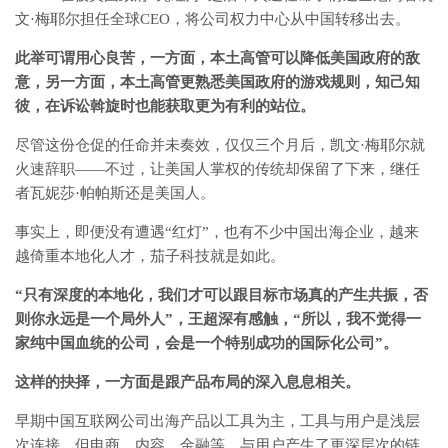
文·梅耶尔担任全球CEO，将公司权力中心从中国转移出去。
此举可谓用心良苦，一方面，本土高管可以降低美国政府的敌
意，另一方面，本土高管更熟悉美国政府的游戏规则，知己知
彼，在诉讼斡旋时也能获取更为有利的站位。
尽管这份仓促的任命并未奏效，仅仅三个月后，凯文·梅耶尔就
火速辞职——不过，让美国人掌权的传统却保留了下来，继任
者瓦妮莎·帕帕斯还是美国人。
事实上，即便没有遭遇“红灯”，也有不少中国出海企业，越来
越倚重本地化人才，茄子科技就是如此。
“只有深度的本地化，我们才可以跟目标市场真的产生共振，否
则你永远是一个局外人”，王超深有感触，“所以，我不觉得一
家纯中国血统的公司，会是一个特别成功的国际化公司”。
这样的抉择，一方面是跟产品布局的深入息息相关。
早期中国互联网公司出海产品以工具为主，工具与用户是浅层
次连接，但电商、内容、金融等，与用户产生了更深层次的链