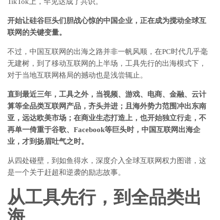
TikTok上，罕见达成了共识。
开始让硅谷巨头们胆战心惊的中国企业，正在成为搅动全球互
联网的关键变量。
不过，中国互联网的出海之路并非一帆风顺，在PC时代几乎毫
无建树，到了移动互联网的上半场，工具先行的出海模式下，
对于当地互联网格局的撼动也是浅尝辄止。
直到最近三年，工具之外，当视频、游戏、电商、金融、云计
算等全品类互联网产品，齐头并进；且海外势力范围冲出东南
亚，远达欧美市场；在商业生态打造上，也开始独立行走，不
再单一倚重于谷歌、Facebook等巨头时，中国互联网出海企
业，才到扬眉吐气之时。
从四处碰壁，到如鱼得水，深度介入全球互联网权力图谱，这
是一个关于赶超和逆袭的励志故事。
从工具先行，到全品类出
海