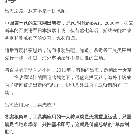
出海之路，从来不是一帆风顺。
中国第一代的互联网出海者，是PC时代的BAT。
2006年，羽翼
渐丰的百度进军日本搜索市场，但苦熬七年后，始终未能冲破
谷歌和雅虎布下的铁幕，铩羽而归。
随后百度转变思路，转而推动贴吧、知道、杀毒等工具类应用
先行一步，不过，海外市场始终不是百度的主场。
与百度的主动为之不同，2011年，猎豹的出海，最初出于无奈
——宿敌周鸿祎的围追堵截之下，傅盛走投无路，海外市场成
为了猎豹被迫出走的“梁山”，却也意外成为了成就猎豹的“主
场”。
出海应用为何工具先成？
答案很简单，工具类应用的一大特点就是无需重度运营，只需
满足当地市场某一共性需求即可，这就是傅盛总结的“单点制
胜”。