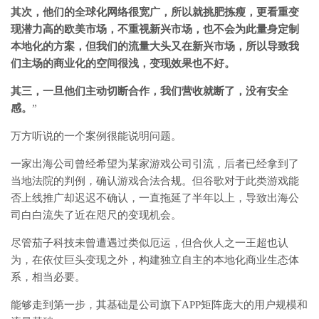
其次，他们的全球化网络很宽广，所以就挑肥拣瘦，更看重变
现潜力高的欧美市场，不重视新兴市场，也不会为此量身定制
本地化的方案，但我们的流量大头又在新兴市场，所以导致我
们主场的商业化的空间很浅，变现效果也不好。
其三，一旦他们主动切断合作，我们营收就断了，没有安全
感。
”
万方听说的一个案例很能说明问题。
一家出海公司曾经希望为某家游戏公司引流，后者已经拿到了
当地法院的判例，确认游戏合法合规。但谷歌对于此类游戏能
否上线推广却迟迟不确认，一直拖延了半年以上，导致出海公
司白白流失了近在咫尺的变现机会。
尽管茄子科技未曾遭遇过类似厄运，但合伙人之一王超也认
为，在依仗巨头变现之外，构建独立自主的本地化商业生态体
系，相当必要。
能够走到第一步，其基础是公司旗下APP矩阵庞大的用户规模和