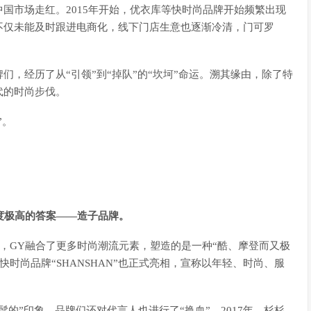
国市场走红。2015年开始，优衣库等快时尚品牌开始频繁出现
不仅未能及时跟进电商化，线下门店生意也逐渐冷清，门可罗
，经历了从“引领”到“掉队”的“坎坷”命运。溯其缘由，除了特
代的时尚步伐。
”。
度极高的答案——造子品牌。
馆，GY融合了更多时尚潮流元素，塑造的是一种“酷、摩登而又极
快时尚品牌“SHANSHAN”也正式亮相，宣称以年轻、时尚、服
的”印象，品牌们还对代言人也进行了“换血”。2017年，杉杉