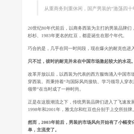
从重商务到重休闲，国产男装的“激荡四十
20世纪80年代前后，以商务西装为主打的男装品牌们，
杉杉、1983年更名的红豆，都是诞生在那个年代。
巧合的是，几乎在同一时间段，现在爆火的耐克也进入了
只不过，彼时的耐克并未在中国市场激起较大的水花
改革开放以后，以西装为代表的西方服饰涌入中国市
穿西装。而秉持着“与国际风尚接轨、学习领导人穿衣
领带”在当时成了一种时尚。
正是在这股潮流之下，传统男装品牌们进入了飞速发展
1998年和2001年，雅戈尔和红豆也分别于上交所挂牌
然而，2003年前后，男装的市场风向开始有了小幅
单，主流变了。