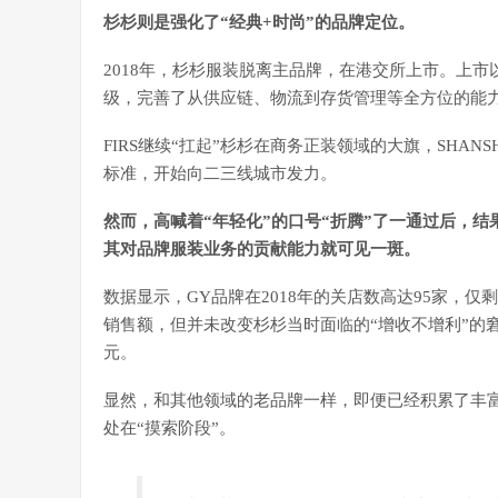
杉杉则是强化了“经典+时尚”的品牌定位。
2018年，杉杉服装脱离主品牌，在港交所上市。上市以
级，完善了从供应链、物流到存货管理等全方位的能
FIRS继续“扛起”杉杉在商务正装领域的大旗，SHA
标准，开始向二三线城市发力。
然而，高喊着“年轻化”的口号“折腾”了一通过后，
其对品牌服装业务的贡献能力就可见一斑。
数据显示，GY品牌在2018年的关店数高达95家，仅剩下
销售额，但并未改变杉杉当时面临的“增收不增利”的窘境。
元。
显然，和其他领域的老品牌一样，即便已经积累了丰富
处在“摸索阶段”。