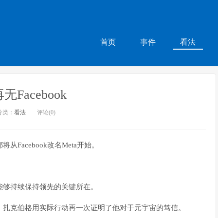
首页
事件
看法
Facebook
分类：
看法
评论(0)
从Facebook改名Meta开始。
k能够持续保持领先的关键所在。
时候，扎克伯格用实际行动再一次证明了他对于元宇宙的笃信。