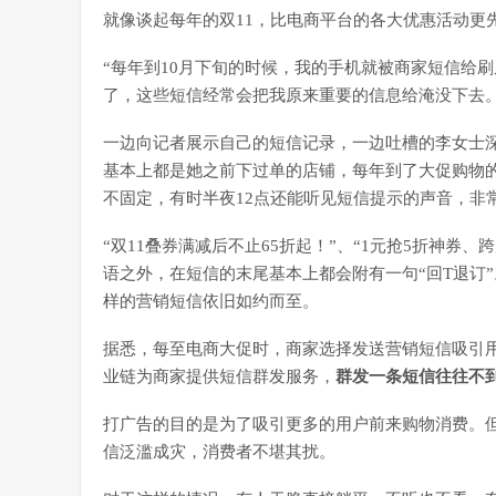
就像谈起每年的双11，比电商平台的各大优惠活动更
“每年到10月下旬的时候，我的手机就被商家短信给刷
了，这些短信经常会把我原来重要的信息给淹没下去。
一边向记者展示自己的短信记录，一边吐槽的李女士深
基本上都是她之前下过单的店铺，每年到了大促购物
不固定，有时半夜12点还能听见短信提示的声音，非
“双11叠券满减后不止65折起！”、“1元抢5折神券
语之外，在短信的末尾基本上都会附有一句“回T退订
样的营销短信依旧如约而至。
据悉，每至电商大促时，商家选择发送营销短信吸引
业链为商家提供短信群发服务，
群发一条短信往往不
打广告的目的是为了吸引更多的用户前来购物消费。但
信泛滥成灾，消费者不堪其扰。