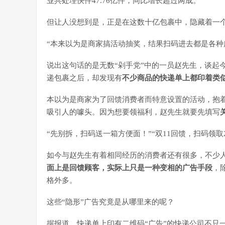
业共处理快件47.76亿件，同比增长超过两成。
但让人没想到是，正是在这数十亿包裹中，隐藏着一
“本来以为是商家搞活动抽奖，结果扫码进去都是各种
说出这句话的是无数“剁手党”中的一员赵先生，谈起
递包裹之后，却发现有
不少商品的快递单上都印着类似
本以为是商家为了回馈消费者而特意设置的活动，抱着
吸引人的噱头。因为想要领福利，赵先生就要先填写
“先别拆，扫码送一箱方便面！”“双11回馈，扫码领取
如今与赵先生有着相同经历的消费者还有很多，不少
面上是回馈顾客，实际上只是一种变相的广告手段
，
格外多。
这些“隐形”广告究竟是从哪里来的呢？
据报道，快递单上印有二维码“广告”的快递公司不只