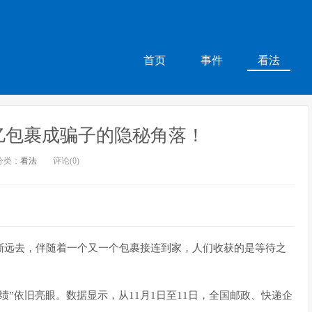
首页
事件
看法
亿包裹成骗子的隐秘角落！
分类：
看法
评论(0)
渐远去，伴随着一个又一个包裹接连到家，人们收获的是等待之
绩”依旧亮眼。数据显示，从11月1日至11日，全国邮政、快递企