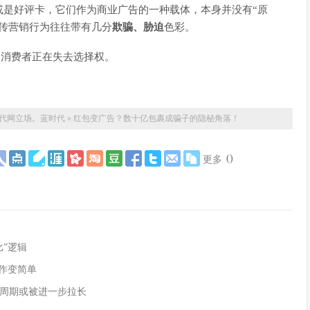
或是好评卡，它们作为商业广告的一种载体，本身并没有“原
传营销行为往往带有几分
欺骗、胁迫
色彩。
越多消费者正在失去选择权。
代网立场。
蓝时代
»
红包变广告？数十亿包裹成骗子的隐秘角落！
(
)
更多
”逻辑
作变简单
周期或被进一步拉长