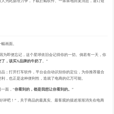
有人为此据理力争，下载拦截软件、一条条地回复消息，退订短
一幅画面。
。因为即便忘记，这个星球依旧会记得你的一切。倘若有一天，你
空了，该买X品牌的牛奶了
。”
商品；打开打车软件，平台会自动识别你的定位，为你推荐最合
便利，也正是这种便利性，造就了电商的亿万可能。
一面，“
你看到的，都是我想让你看到的。
”
好评吧！”，关于商品的最真实、最客观的描述渐渐消失在电商