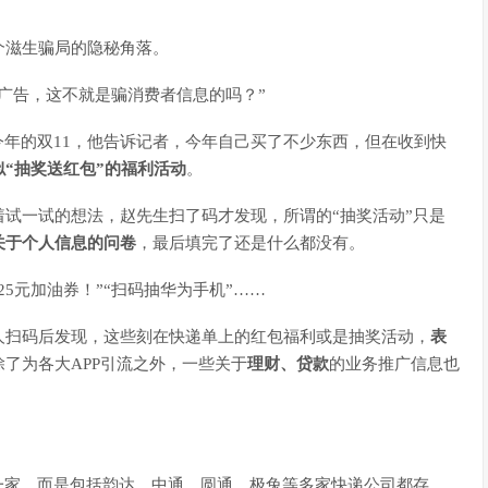
个滋生骗局的隐秘角落。
广告，这不就是骗消费者信息的吗？”
今年的双11，他告诉记者，今年自己买了不少东西，但在收到快
“抽奖送红包”的福利活动
。
试一试的想法，赵先生扫了码才发现，所谓的“抽奖活动”只是
关于个人信息的问卷
，最后填完了还是什么都没有。
25元加油券！”“扫码抽华为手机”……
人扫码后发现，这些刻在快递单上的红包福利或是抽奖活动，
表
除了为各大APP引流之外，一些关于
理财、贷款
的业务推广信息也
一家，而是包括韵达、中通、圆通、极兔等多家快递公司都存