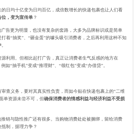
往的日均十亿变为日均百亿，成倍数增长的快递包裹也让人们看
告位，变为宣传单
？
的广告更为明显，也没有复杂的套路，大多为品牌标识或是简单
打着“抽奖”、“砸金蛋”的噱头吸引消费者，之后再利用这种不知
中
。
资源利用。但相比起打广告，真正让消费者生气反感的地方在
如“抽手机”变成“推理财”、“领红包”变成“办借贷”。
有审查义务，要对其真实性负责，而如今贴在快递包裹上的“二维
面单资源未尝不可，但
确保消费者的情感利益与经济利益不受损
的推销与隐性推广还有很多。当购物消费处处被捆绑，留给消费
决抵制，据理力争？