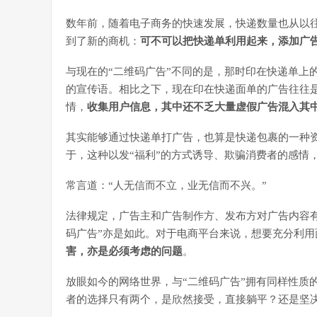
数年前，随着电子商务的快速发展，快递数量也从以
到了新的商机：
可不可以把快递单利用起来，添加广
与现在的“二维码广告”不同的是，那时印在快递单上
的宣传语。相比之下，现在印在快递面单的广告往往是
情，
收集用户信息，其中还不乏大量虚假广告混入其
其实能够通过快递单打广告，也算是快递包裹的一种
于，这种以发“福利”的方式诱导、欺骗消费者的感情，例
常言道：“人无信而不立，业无信而不兴。”
法律规定，广告主和广告制作方、发布方对广告内容
码广告”亦是如此。对于电商平台来说，想要充分利用
害，亦是必须考虑的问题
。
放眼如今的网络世界，与“二维码广告”拥有同样性质
者的选择只有两个，是欣然接受，直接躺平？还是坚