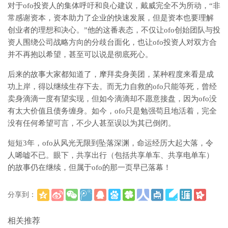
对于ofo投资人的集体呼吁和良心建议，戴威完全不为所动，“非
常感谢资本，资本助力了企业的快速发展，但是资本也要理解
创业者的理想和决心。”他的这番表态，不仅让ofo创始团队与投
资人围绕公司战略方向的分歧台面化，也让ofo投资人对双方合
并不再抱以希望，甚至可以说是彻底死心。
后来的故事大家都知道了，摩拜卖身美团，某种程度来看是成
功上岸，得以继续生存下去。而无力自救的ofo只能等死，曾经
卖身滴滴一度有望实现，但如今滴滴却不愿意接盘，因为ofo没
有太大价值且债务缠身。如今，ofo只是勉强苟且地活着，完全
没有任何希望可言，不少人甚至误以为其已倒闭。
短短3年，ofo从风光无限到坠落深渊，命运经历大起大落，令
人唏嘘不已。眼下，共享出行（包括共享单车、共享电单车）
的故事仍在继续，但属于ofo的那一页早已落幕！
分享到：
(
)
更多
相关推荐