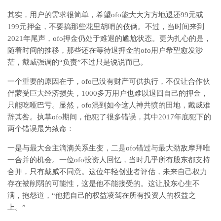
其实，用户的需求很简单，希望ofo能大大方方地退还99元或
199元押金，不要搞那些花里胡哨的伎俩。不过，当时间来到
2021年尾声，ofo押金仍处于难退的尴尬状态。更为扎心的是，
随着时间的推移，那些还在等待退押金的ofo用户希望愈发渺
茫，戴威强调的“负责”不过只是说说而已。
一个重要的原因在于，ofo已没有财产可供执行，不仅让合作伙
伴蒙受巨大经济损失，1000多万用户也难以退回自己的押金，
只能吃哑巴亏。显然，ofo混到如今这人神共愤的田地，戴威难
辞其咎。执掌ofo期间，他犯了很多错误，其中2017年底犯下的
两个错误最为致命：
一是与最大金主滴滴关系生变，二是ofo错过与最大劲敌摩拜唯
一合并的机会。一位ofo投资人回忆，当时几乎所有股东都支持
合并，只有戴威不同意。这位年轻创业者评估，未来自己权力
存在被削弱的可能性，这是他不能接受的。这让股东心生不
满，抱怨道，“他把自己的权益凌驾在所有投资人的权益之
上。”