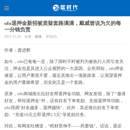
ofo退押金新招被质疑套路满满，戴威曾说为欠的每
一分钱负责
2021-11-24
分类：
创业
评论(0)
作者：龚进辉
如今，ofo已奄奄一息，除了因时不时被列为被执行人而引发关
注，押金也是其进入公众视野的一大原因。众所周知，ofo押金
难退，让用户累觉不爱，最近其推出一项新政策，让渴望退押
金的用户重燃希望，但实则又是一个套路。
原来，ofo商城推出拉好友帮退押金功能。网友发现，除了“邀请
好友，帮你退押金”外，还有好友下单奖励、充值退押等功能，
ofo强调“好友越多，退押越快”。此外，其还推出好友下单奖
励、“充值10元立即退押2.5元”等奖励任务。
对此，有网友吐槽道，“棺材里伸手——死要钱”。话说，退还