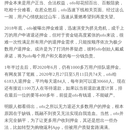
押金本来是用户正当、合法权益，ofo却花招百出、百般阻挠，
吃相十分难看。在惹众怒后，ofo迅速下线相关页面。经过这么
一闹，用户心情犹如过山车，迅速从重燃希望到再度失望。
2018年底，ofo被曝出押金难退，迅速演变为挤兑危机，成千上
万的用户申请退还押金，但对于资金链高度紧张的ofo来说，很
难一次性满足所有用户的退押金需求，只能按顺序依次为极少
数用户退押金。或许是为了打消外界疑虑，彼时ofo创始人戴威
承诺，将为ofo每个用户和欠着的每一分钱负责。
1年半过去后，即2020年6月，仍有1000多万用户排队退押金。
有网友算了笔账，2020年2月27日至5月11日共74天，ofo给
6183人退押金，平均每天退84人，每年则可以退30660人。现在
还有接近1100万人在等待退款，如果以当前退款速度计算，排
在最后一位的要等400多年，前提是ofo有钱退，不能破产。
明眼人都看得出，ofo之所以无力退还大多数用户的押金，根本
原因在于缺钱，既融不到资又无法实现自我造血。当然，ofo并
未完全躺平，为了让更多用户收到押金，其还是想出一些办
法，比如转型为购物返利App，但被用户质疑套路满满。