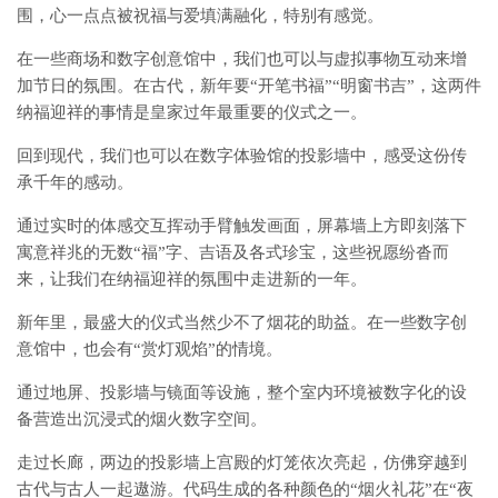
围，心一点点被祝福与爱填满融化，特别有感觉。
在一些商场和数字创意馆中，我们也可以与虚拟事物互动来增
加节日的氛围。在古代，新年要“开笔书福”“明窗书吉”，这两件
纳福迎祥的事情是皇家过年最重要的仪式之一。
回到现代，我们也可以在数字体验馆的投影墙中，感受这份传
承千年的感动。
通过实时的体感交互挥动手臂触发画面，屏幕墙上方即刻落下
寓意祥兆的无数“福”字、吉语及各式珍宝，这些祝愿纷沓而
来，让我们在纳福迎祥的氛围中走进新的一年。
新年里，最盛大的仪式当然少不了烟花的助益。在一些数字创
意馆中，也会有“赏灯观焰”的情境。
通过地屏、投影墙与镜面等设施，整个室内环境被数字化的设
备营造出沉浸式的烟火数字空间。
走过长廊，两边的投影墙上宫殿的灯笼依次亮起，仿佛穿越到
古代与古人一起遨游。代码生成的各种颜色的“烟火礼花”在“夜