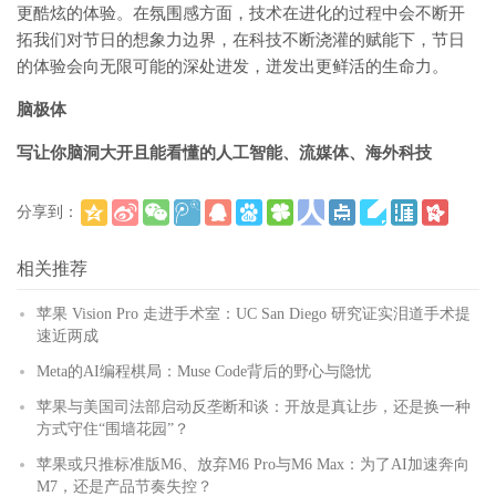
更酷炫的体验。在氛围感方面，技术在进化的过程中会不断开
拓我们对节日的想象力边界，在科技不断浇灌的赋能下，节日
的体验会向无限可能的深处进发，迸发出更鲜活的生命力。
脑极体
写让你脑洞大开且能看懂的人工智能、流媒体、海外科技
分享到：
(
)
更多
相关推荐
苹果 Vision Pro 走进手术室：UC San Diego 研究证实泪道手术提
速近两成
Meta的AI编程棋局：Muse Code背后的野心与隐忧
苹果与美国司法部启动反垄断和谈：开放是真让步，还是换一种
方式守住“围墙花园”？
苹果或只推标准版M6、放弃M6 Pro与M6 Max：为了AI加速奔向
M7，还是产品节奏失控？