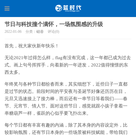
节日与科技撞个满怀，一场氛围感的升级
2022-01-06
分类：
硅谷
评论(0)
首先，祝大家伙新年快乐！
无论2021年过得怎么样，flag有没有完成，这一年都已成为过去
式。画上句号挥挥手，向着新的一年进发，2022值得憧憬的东
西太多。
年终奖与各种节日都纷沓而来，其实细想下，近些日子一直都
是过节的状态。前段时间的平安夜与圣诞节好像还历历在目，
元旦又迅速接上了接力棒，而后还有一串节日等着我们——春
节、元宵节、情人节。面对这些节日，感觉就跟小孩子拿着一
串糖葫芦一样，雀跃的心似乎要飞扑出来。
每个节日都有丰富有趣的内涵，除了其本身的内容设定外，比
较影响氛围，还有节日本身的一些场景被科技赋能，带给我们