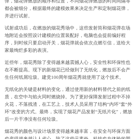
弹，烟花弹燃放的顺序和位置，不同烟花弹燃放的时间间隔等
都会被细分，根据最终的建模效果来决定生产和定制烟花弹，
并进行试射。
试射成功后，在燃放的烟花秀场中，这些发射筒和烟花弹在场
地附近会按照设计建模的位置装配好，电脑也会提前编好程
序，到时候只要启动开关，烟花弹就会依次点燃引信，送给大
家最绚烂多彩的表演。
近些年，烟花秀除了变得越来越震撼人心，安全性和环保性也
在不断提高。现下的新烟花已经做到了无纸化，燃放后不会产
生任何纸屑垃圾。建党100周年烟花秀就使用了这个技术。
无纸化的关键是材料的变化，通过使用新的材料替代之前的纸
质，在空中与焰火同时燃烧掉。为了更好保障发射过程中不掉
火花，不落残渣，在工艺上，技术人员采用了结构“内环”套“外
环”改变的方式。最终，实现了烟花产品发射“无纸片化”，燃放
后一片干净没有任何垃圾。
烟花秀的颜色与设计场景变得越来越丰富，在安全与环保方面
也变得越来越让人省心。除了这些元素外，科技也在体验的塑