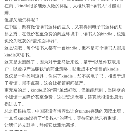
在内，kindle很多细致入微的体贴，大概只有“读书人”才能明
辨。
但那又能怎样呢？
在中国，既有微信读书这样的巨头，又有得到电子书这样的后
起之秀，在低价甚至免费的商业环境中，读书人的kindle，也难
免沦为吃灰的“盖泡面神器”。
这么说吧，每个读书人都有一台kindle，但不是每个读书人都用
kindle来读书。
这真是太残酷了，因为对于亚马逊来说，基于“以硬件获取用
户，以虚拟产品赚钱”的商业策略，贴近成本价销售的kindle，
仅仅是一种盈利道具，你买了kindle，却不买电子书，相当于进
了餐馆，却不点菜，这会让餐馆瞬间破产。
更无奈的是，kindle里的“菜”虽然好吃，但谁能想到，当隔壁的
小饭馆一旦降价甚至免费，这些资深老饕，还真就很没出息地
拐进去了。
总之归根结底，中国还没有培养出适合kindle存活的阅读土壤，
一旦当kindle没有了“读书人”的帮忙，等待它的就只有退场。
让我们起立鼓掌，静候它优雅地离场。