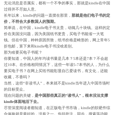
无论消息是否属实，都有一个不争的事实，那就是kindle在中国
过得并不尽如人意。
长年以来，kindle的问题一直摆在那里，
那就是他们电子书的定
价，不符合大多数国人的预期。
简单说，在中国，kindle电子书太贵，动辄几十块钱。这样的定
价在美国没问题，因为美国纸书更贵，买电子书能省一大笔
钱。但在中国，种种原因所致，纸书价格是畸形的，网上常年5
折包邮，算下来和kindle电子书没啥差别。
那为啥要买电子书呢？
你要知道，中国人的年均读书量是几本？5本还是7本？不会超
过10本。在价格相同情况下，这些一年读5-7本书的人，为什么
要买电子书？在网上买纸书能彰显自己爱读书，有文化，还能
收藏，不香吗？
当然，这些“非读书人”，本来就不是kindle当年进入中国市场时
的目标受众。
现在问题的关键，
是中国那些真正的“读书人”，根本没法支撑
kindle体面地活下去。
尽管深度阅读者都知道，在正版电子书市场，kindle的软硬件综
合体验就是最好的，没有之一。包括批注，同步，搜索等功能