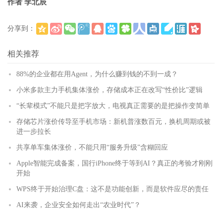
作者 李北辰
分享到：
(
)
更多
相关推荐
88%的企业都在用Agent，为什么赚到钱的不到一成？
小米多款主力手机集体涨价，存储成本正在改写“性价比”逻辑
“长辈模式”不能只是把字放大，电视真正需要的是把操作变简单
存储芯片涨价传导至手机市场：新机普涨数百元，换机周期或被
进一步拉长
共享单车集体涨价，不能只用“服务升级”含糊回应
Apple智能完成备案，国行iPhone终于等到AI？真正的考验才刚刚
开始
WPS终于开始治理C盘：这不是功能创新，而是软件应尽的责任
AI来袭，企业安全如何走出“农业时代”？