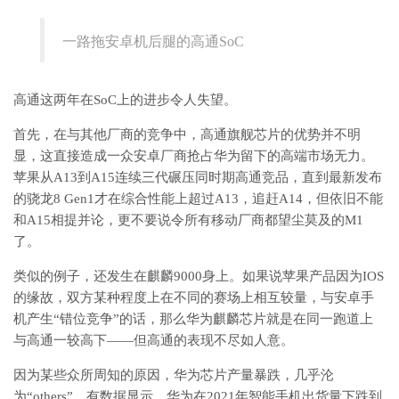
一路拖安卓机后腿的高通SoC
高通这两年在SoC上的进步令人失望。
首先，在与其他厂商的竞争中，高通旗舰芯片的优势并不明
显，这直接造成一众安卓厂商抢占华为留下的高端市场无力。
苹果从A13到A15连续三代碾压同时期高通竞品，直到最新发布
的骁龙8 Gen1才在综合性能上超过A13，追赶A14，但依旧不能
和A15相提并论，更不要说令所有移动厂商都望尘莫及的M1
了。
类似的例子，还发生在麒麟9000身上。如果说苹果产品因为IOS
的缘故，双方某种程度上在不同的赛场上相互较量，与安卓手
机产生“错位竞争”的话，那么华为麒麟芯片就是在同一跑道上
与高通一较高下——但高通的表现不尽如人意。
因为某些众所周知的原因，华为芯片产量暴跌，几乎沦
为“others”。有数据显示，华为在2021年智能手机出货量下跌到