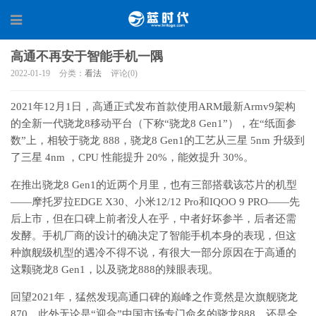
高通不再安于智能手机一隅
2022-01-19
分类：
看法
评论(0)
2021年12月1日，高通正式发布首款使用ARM最新Armv9架构
的全新一代骁龙8移动平台（下称“骁龙8 Gen1”），在“纸面参
数”上，相较于骁龙 888，骁龙8 Gen1的工艺从三星 5nm 升级到
了三星 4nm ，CPU 性能提升 20%，能效提升 30%。
在推出骁龙8 Gen1的近两个月里，也有三部搭载该芯片的机型
——摩托罗拉EDGE X30、小米12/12 Pro和IQOO 9 PRO——先
后上市，但在口碑上前者没人在乎，中者好坏参半，后者还需
发酵。手机厂商的设计的确决定了智能手机本身的表现，但这
种旗舰级机型的遇冷不得不说，有很大一部分原因在于高通的
这颗骁龙8 Gen1，以及骁龙888的辣眼表现。
回望2021年，猛然发现高通口碑的巅峰之作竟然是次旗舰骁龙
870，此外无论是“迎合”中国市场专门命名的骁龙888，还是全