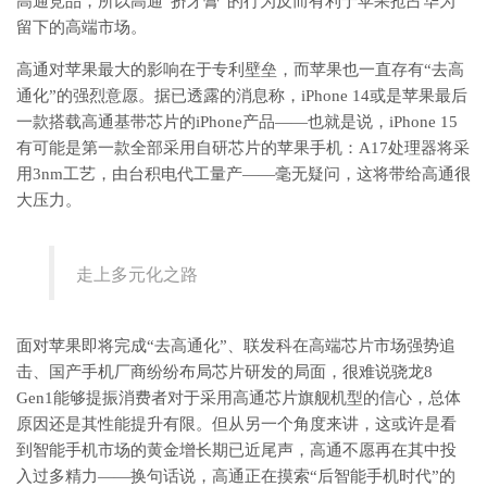
高通竞品，所以高通“挤牙膏”的行为反而有利于苹果抢占华为
留下的高端市场。
高通对苹果最大的影响在于专利壁垒，而苹果也一直存有“去高
通化”的强烈意愿。据已透露的消息称，iPhone 14或是苹果最后
一款搭载高通基带芯片的iPhone产品——也就是说，iPhone 15
有可能是第一款全部采用自研芯片的苹果手机：A17处理器将采
用3nm工艺，由台积电代工量产——毫无疑问，这将带给高通很
大压力。
走上多元化之路
面对苹果即将完成“去高通化”、联发科在高端芯片市场强势追
击、国产手机厂商纷纷布局芯片研发的局面，很难说骁龙8
Gen1能够提振消费者对于采用高通芯片旗舰机型的信心，总体
原因还是其性能提升有限。但从另一个角度来讲，这或许是看
到智能手机市场的黄金增长期已近尾声，高通不愿再在其中投
入过多精力——换句话说，高通正在摸索“后智能手机时代”的