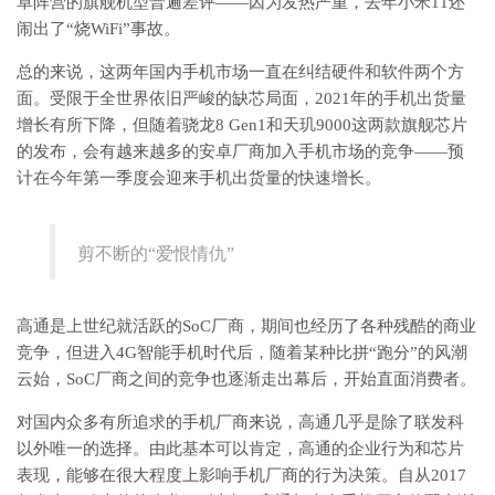
卓阵营的旗舰机型普遍差评——因为发热严重，去年小米11还
闹出了“烧WiFi”事故。
总的来说，这两年国内手机市场一直在纠结硬件和软件两个方
面。受限于全世界依旧严峻的缺芯局面，2021年的手机出货量
增长有所下降，但随着骁龙8 Gen1和天玑9000这两款旗舰芯片
的发布，会有越来越多的安卓厂商加入手机市场的竞争——预
计在今年第一季度会迎来手机出货量的快速增长。
剪不断的“爱恨情仇”
高通是上世纪就活跃的SoC厂商，期间也经历了各种残酷的商业
竞争，但进入4G智能手机时代后，随着某种比拼“跑分”的风潮
云始，SoC厂商之间的竞争也逐渐走出幕后，开始直面消费者。
对国内众多有所追求的手机厂商来说，高通几乎是除了联发科
以外唯一的选择。由此基本可以肯定，高通的企业行为和芯片
表现，能够在很大程度上影响手机厂商的行为决策。自从2017