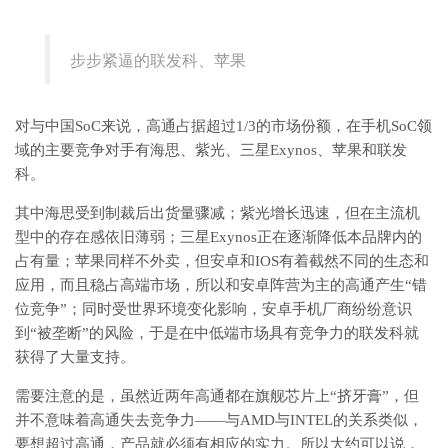
步步紧逼的联发科、苹果
对与中国SoC来说，高通占据超过1/3的市场份额，在手机SoC领
域的主要竞争对手有海思、紫光、三星Exynos、苹果和联发
科。
其中海思受到制裁后出货量骤减；紫光增长迅速，但在主流机
型中的存在感依旧薄弱；三星Exynos正在逐渐降低本品牌内的
占有量；苹果同样不外卖，但安卓和IOS有着截然不同的生态和
应用，而且稳占高端市场，所以和安卓阵营为主的高通产生“错
位竞争”；同时受世界环境变化影响，安卓手机厂商纷纷意识
到“被垄断”的风险，于是在中低端市场具有竞争力的联发科就
获得了大量支持。
需要注意的是，虽然近两年高通都在旗舰芯片上“挤牙膏”，但
并不意味着高通失去竞争力——与AMD与INTEL的关系类似，
要想超过高通，产品就必须有相应的实力。所以大约可以说，