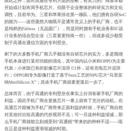
除此之外，面对高通在专利方面的垄断，有实力的厂商基本都
开始或计划布局手机芯片。但限于企业整体的科研实力和文化
调性，目前华为、三星和苹果排在第一梯队，他们拥有自研SoC
的能力——这些庞然大物既不是通常意义上的手机厂商，也不
是纯粹的Fabless（无晶圆厂），而是同时拥有手机业务和IC设
计业务的综合型企业（三星要更特殊一些），但或多或少都受
制于高通在通信方面的专利壁垒。
剩下的大多数手机厂商几乎都没有自研芯片的实力，多是围绕
手机本身进行某些功能的强化，其中国内以小米和OPPO为主要
代表：小米除已有的影像芯片澎湃 C1外，还有充电芯片澎湃
P1；OPPO则专为影像打造了基于6nm工艺的NPU芯片“马里亚
纳MariSilicon X”；其余手机厂商就要更落后一步了。
总体而言，由于高通的专利壁垒在事实上分润各家手机厂商的
利益，因此手机厂商在更换芯片一事上就有了充分的动机。在
高通芯片能够为手机厂商带来正面利益的时候，手机厂商自然
对其他付出给高通的代价视而不见；可一旦这种利益缩减，那
么手机厂商就能立刻感受到“高通税”带来的的种种不适——现
在正是这种利益逐渐缩减的时期。