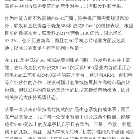
高通在中国市场需要直面的竞争对手，只有联发科和苹果。
作为性能方面不敌高通的SoC厂商，除手机厂商需要规避风险
外，联发科直接得益于骁龙888和骁龙8 Gen1的糟糕表现。根据
目前的数据来看，联发科2021年营收1130亿元，同比增长
53.2%，创下历史新高，而且在5G手机芯片销量方面反超高
通，以40%的市场占有率位列世界第一。
在 LTE 及中低端 5G 领域站稳脚跟的同时，联发科也在冲击高
端，去年底直接对标骁龙8 Gen1的天玑9000是业内首款采用台
积电4nm工艺和ARMv9架构的芯片平台，通过与ARM、台积电
等产业伙伴的合作，联发科预计会继续拓展其在高端市场占比
份额。但联发科的前途还需具体的机型来接受市场检验，因此
相关舆论大多持观望状态。
苹果一直以来都保持着封闭式的产品生态系统自成体系，而且
在产品售价上，几乎与一众安卓智能手机分成两个阶层，能够
稳卖5000元以上的安卓手机几乎只有华为、三星、谷歌、索尼
旗下的几款。而且，因为苹果A系列手机芯片性能几乎碾压同期