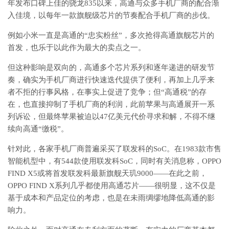
年发布口碑上佳的骁龙835以来，高通与众多手机厂商的配合渐
入佳境，以每年一款旗舰级芯片的节奏配合手机厂商的步伐。
例如小米一直是高通的“忠实粉丝”，多次抢得高通旗舰芯片的
首发，也乐于以此作为最大的卖点之一。
但这种影响是双向的，高通多个芯片系列和逐年递进的研发节
奏，确实为手机厂商进行快速迭代提供了便利，再加上几乎来
者不拒的行事风格，在事实上促进了竞争；但“高通税”的存
在，也直接抑制了手机厂商的利润，此前苹果与高通展开一系
列诉讼，但最终苹果被迫以47亿美元代价寻求和解，不得不继
续向高通“缴税”。
针对此，各家手机厂商普遍采买了联发科的SoC。在1983款市售
智能机型中，有544款使用联发科SoC，同时有关消息称，OPPO
FIND X5或将首发联发科最新旗舰天玑9000——在此之前，
OPPO FIND X系列几乎都使用高通芯片——很明显，这不仅是
基于成本和产品定位的考虑，也是在未雨绸缪地降低高通的影
响力。