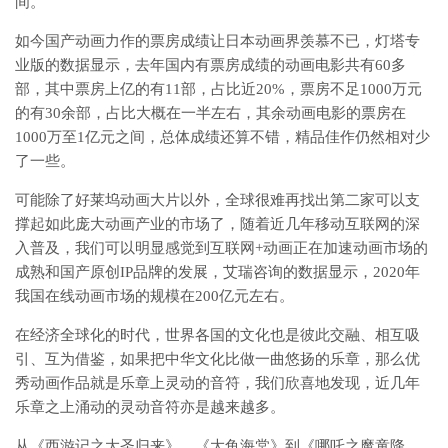
间。
如今国产动画力作的票房成绩让日本动画界羡慕不已，灯塔专
业版的数据显示，去年国内有票房成绩的动画电影共有60多
部，其中票房上亿的有11部，占比近20%，票房不足1000万元
的有30余部，占比大概在一半左右，其余动画电影的票房在
1000万至1亿元之间，总体成绩还算不错，精品佳作仍然相对少
了一些。
可能除了好莱坞动画大片以外，全球很难再找出第二家可以支
撑起如此庞大动画产业的市场了，随着近几年移动互联网的深
入普及，我们可以明显感觉到互联网+动画正在加速动画市场的
成熟和国产原创IP品牌的发展，艾瑞咨询的数据显示，2020年
我国在线动画市场的规模在200亿元左右。
在经济全球化的时代，世界各国的文化也是彼此交融、相互吸
引、互为借鉴，如果把中华文化比做一曲悠扬的乐章，那么优
秀动画作品就是乐章上灵动的音符，我们欣喜地发现，近几年
乐章之上涌动的灵动音符亦是越来越多。
从《西游记之大圣归来》、《大鱼海棠》到《哪吒之魔童降