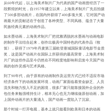
从60年代起，以上海美术制片厂为代表的国产动画曾经历了一
段辉煌的时光，自1957年建立以来，上海美术制片厂先后拍摄
了500多部动画片，在国内外获得了400多项大奖，它对国产动
画最大的贡献还在于创造了各种类型、不同风格、蕴含了大量
民族经典元素的动画作品。
如水墨动画，上海美术制片厂把优雅洒脱的水墨画与动画电影
的制作手法结合起来，创作出极具中国特色的代表作品《牧
笛》，获得了1979年丹麦第三届欧登塞城国际童话电影节金质
奖，这是国产动画片在国际上所获得的最高荣誉，上海美术制
片厂的这些作品至今仍然在不同程度地影响和启发今天国产动
画的创作灵感与艺术风格。
到了90年代，由于原有的动画制作及运营方式已经不适应市场
经济条件下的动画发展环境，动画厂家面临着资金缺乏、人员
流失和物力投入不足的困境，很多厂家只能靠接国外企业的外
包任务来勉强维持生计，根本无心也无力继续做原创动画，加
上国外动画片的大量涌入，国产动画一度陷入了沉寂。
那个时候一打开电视，基本上就只能看到欧美和日本的动画