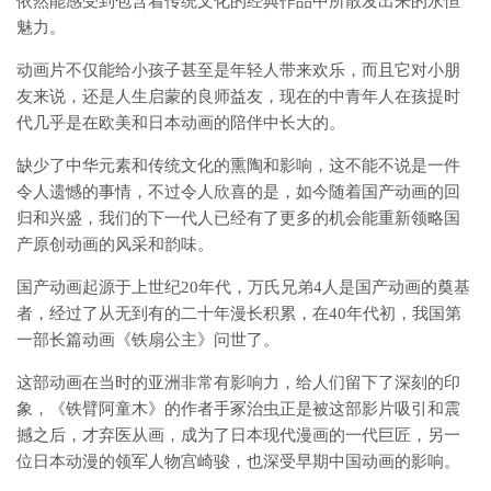
依然能感受到包含着传统文化的经典作品中所散发出来的永恒
魅力。
动画片不仅能给小孩子甚至是年轻人带来欢乐，而且它对小朋
友来说，还是人生启蒙的良师益友，现在的中青年人在孩提时
代几乎是在欧美和日本动画的陪伴中长大的。
缺少了中华元素和传统文化的熏陶和影响，这不能不说是一件
令人遗憾的事情，不过令人欣喜的是，如今随着国产动画的回
归和兴盛，我们的下一代人已经有了更多的机会能重新领略国
产原创动画的风采和韵味。
国产动画起源于上世纪20年代，万氏兄弟4人是国产动画的奠基
者，经过了从无到有的二十年漫长积累，在40年代初，我国第
一部长篇动画《铁扇公主》问世了。
这部动画在当时的亚洲非常有影响力，给人们留下了深刻的印
象，《铁臂阿童木》的作者手冢治虫正是被这部影片吸引和震
撼之后，才弃医从画，成为了日本现代漫画的一代巨匠，另一
位日本动漫的领军人物宫崎骏，也深受早期中国动画的影响。