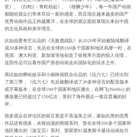
世》、《白蛇2：青蛇劫起》、《雄狮少年》，每一年国产动画
都能给观众们带来耳目一新的感觉，而且现在越来越多的国产
优秀动画作品正跨越重洋，在全球的观众面前展现出来自中国
的文化风格和美学理念。
比如由爱奇艺出品的《无敌鹿战队》从2020年开始被陆续翻译
成30多种语言，先后在全球的160多个国家和地区风靡一时，在
英国、澳大利亚、新加坡等地创造了收视率方面的惊人佳绩，
这部作品可以看作国产原创动画走向国际化的试水之作。
再比如由啊哈娱乐和小疯映画联合出品的《伍六七》已经出到
了第三季，《伍六七》先后被翻译成了30多种语言的配音版本
或字幕版本，在全球190个国家和地区播出，在网飞(Netflix) 的
播放量已经超过了150亿次，受到了海外观众一致且普遍的好
评。
很多观众在评论区的留言更是不吝溢美之词，诸如此类的优秀
作品还有很多，央视动漫的熊猫系列、曾在全球200多个国家和
地区播出的《洛宝贝》系列、荣获第91届奥斯卡最佳动画短片