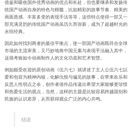
借鉴和吸收国外优秀动画的优点和长处，但也要继承和发扬传
统国产动画自身的特色与精髓，比如精彩的故事节奏、精美的
画面质感、丰富多变的表现手法等等，这些特点使得一部又一
部充满灵韵的传统国产动画虽历久而弥新，成为了超越时光的
永恒经典。
因此如何找到两者的最佳平衡点，使一部国产动画既符合全球
市场的主流审美，又巧妙地将中国元素与表现手法融入其中，
这很考验如今动画制作人的文化功底和艺术智慧。
例如颇受欢迎的原创动画《伍六七》就讲述了主人公伍六七以
爱和包容为精神内核，化解仇恨与偏见的故事，在带来欢乐和
反思人性弱点之余，创作者借作品传递出希望大家能够更珍惜
和热爱生活的观点，当然，这样的主题是比较容易跨越国别和
民族的认识差异，从而获得观众广泛的内心共鸣。
结语