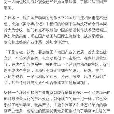
另一方面也说明海外观众已经开始逐渐认识、了解和认可国产
动画。
在技术上，现在国产动画的制作水平和国际主流相比也毫不逊
色，比如《罗小黑战记》中精细的绘画手法与技巧就令日本同
行大为惊叹，他们有点不敢相信中国的动漫制作技术已经精进
到如此的高度，现在国产动画与国际主流相比，缺的是经验、
耐心和成熟的产业体系，外加少许运气。
「于见专栏」认为，要加速国产动画产业的发展，首先应当建
立起一个较为完备的、包含动画创作与市场推广在内的运营矩
阵，在这个矩阵体系中，每创作出一个经典的动画IP主题，就可
以围绕这个主题，调动行业或企业拥有的设计、研发、推广、
营销等资源，开发出相应的动画、漫画、游戏、玩具等系列产
品，甚至还可以与文旅企业合作建立主题乐园项目。
这样一个环环相扣的产业链条就能保证每创作出一个经典动画IP
就能形成最大化的产出效益，就像现在的迪士尼一样，它已经
形成了电影动画、玩具产品、主题乐园等各种业态相结合的动
画产业链条，各渠道的流量优势最后汇集成为了动画IP主题的产