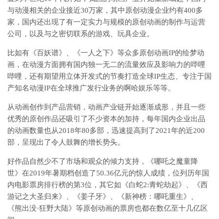
与动漫相关的企业接近30万家，其中原创动漫企业约有400多
家，国内还出现了有一定实力与规模的原创动画的制作与运营
公司，以及与之密切联系的游戏、玩具企业。
比如有《百妖谱》、《一人之下》等众多原创动画IP的绘梦动
画，在动漫方面拥有国内独一无二的流量效应及影响力的哔哩
哔哩，还有期望用立体开发式的节奏打造全球IP生态、专注于国
产知名动漫IP在全球推广发行业务的啊哈娱乐等等。
从动画创作到产品营销，动画产业链开始逐渐成形，并且一些
优秀的原创作品还吸引了不少资本的加持，每年国内企业出品
的动画数量也从2018年80多部，迅速提高到了2021年的近200
部，呈现出了令人鼓舞的增长势头。
好作品自然少不了市场和观众的倾力支持，《哪吒之魔童降
世》在2019年暑期档创造了50.36亿元的惊人成绩，位列历年国
内电影票房排行榜的第3位，其它如《白蛇2:青蛇劫起》、《西
游记之大圣归来》、《姜子牙》、《新神榜：哪吒重生》、
《熊出没·狂野大陆》等原创动画的票房也都在数亿至十几亿区