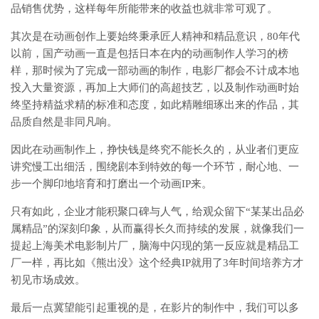
品销售优势，这样每年所能带来的收益也就非常可观了。
其次是在动画创作上要始终秉承匠人精神和精品意识，80年代
以前，国产动画一直是包括日本在内的动画制作人学习的榜
样，那时候为了完成一部动画的制作，电影厂都会不计成本地
投入大量资源，再加上大师们的高超技艺，以及制作动画时始
终坚持精益求精的标准和态度，如此精雕细琢出来的作品，其
品质自然是非同凡响。
因此在动画制作上，挣快钱是终究不能长久的，从业者们更应
讲究慢工出细活，围绕剧本到特效的每一个环节，耐心地、一
步一个脚印地培育和打磨出一个动画IP来。
只有如此，企业才能积聚口碑与人气，给观众留下“某某出品必
属精品”的深刻印象，从而赢得长久而持续的发展，就像我们一
提起上海美术电影制片厂，脑海中闪现的第一反应就是精品工
厂一样，再比如《熊出没》这个经典IP就用了3年时间培养方才
初见市场成效。
最后一点冀望能引起重视的是，在影片的制作中，我们可以多