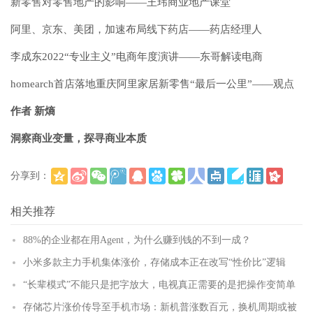
新零售对零售地产的影响——王玮商业地产课堂
阿里、京东、美团，加速布局线下药店——药店经理人
李成东2022“专业主义”电商年度演讲——东哥解读电商
homearch首店落地重庆阿里家居新零售“最后一公里”——观点
作者 新熵
洞察商业变量，探寻商业本质
分享到：
(
)
更多
相关推荐
88%的企业都在用Agent，为什么赚到钱的不到一成？
小米多款主力手机集体涨价，存储成本正在改写“性价比”逻辑
“长辈模式”不能只是把字放大，电视真正需要的是把操作变简单
存储芯片涨价传导至手机市场：新机普涨数百元，换机周期或被