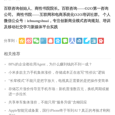
百联咨询创始人、商性书院院长。百联咨询——O2O第一咨询
公司。 商性书院——互联网和电商系统化O2O培训社群。 个人
微信公众号：izhuangshuai，专注创新商业模式咨询规划、培训
及移动社交学习新媒体平台实践
分享到：
(
)
更多
相关推荐
88%的企业都在用Agent，为什么赚到钱的不到一成？
小米多款主力手机集体涨价，存储成本正在改写“性价比”逻辑
“长辈模式”不能只是把字放大，电视真正需要的是把操作变简单
存储芯片涨价传导至手机市场：新机普涨数百元，换机周期或被
进一步拉长
共享单车集体涨价，不能只用“服务升级”含糊回应
Apple智能完成备案，国行iPhone终于等到AI？真正的考验才刚刚