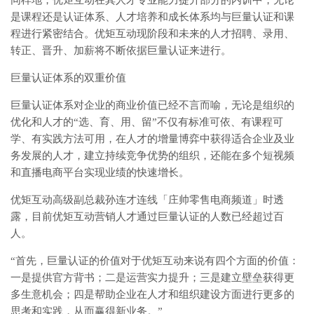
同样地，优矩互动在其人才专业能力提升部分的内训中，无论
是课程还是认证体系、人才培养和成长体系均与巨量认证和课
程进行紧密结合。优矩互动现阶段和未来的人才招聘、录用、
转正、晋升、加薪将不断依据巨量认证来进行。
巨量认证体系的双重价值
巨量认证体系对企业的商业价值已经不言而喻，无论是组织的
优化和人才的“选、育、用、留”不仅有标准可依、有课程可
学、有实践方法可用，在人才的增量博弈中获得适合企业及业
务发展的人才，建立持续竞争优势的组织，还能在多个短视频
和直播电商平台实现业绩的快速增长。
优矩互动高级副总裁孙连才连线「庄帅零售电商频道」时透
露，目前优矩互动营销人才通过巨量认证的人数已经超过百
人。
“首先，巨量认证的价值对于优矩互动来说有四个方面的价值：
一是提供官方背书；二是运营实力提升；三是建立壁垒获得更
多生意机会；四是帮助企业在人才和组织建设方面进行更多的
思考和实践，从而赢得新业务。”