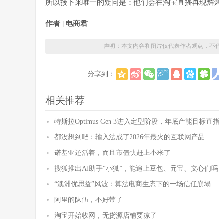
所以接下来唯一的疑问是：他们会在淘宝直播再现辉
作者 | 电商君
声明：本文内容和图片仅代表作者观点，不
分享到：
相关推荐
特斯拉Optimus Gen 3进入定型阶段，年底产能目标直
都没想到吧：输入法成了2026年最火的互联网产品
诺基亚还活着，而且市值快赶上小米了
搜狐推出AI助手“小狐”，能追上豆包、元宝、文心们吗
“澳洲优思益”风波：算法电商生态下的一场信任崩塌
阿里的队伍，不好带了
淘宝开始收网，无货源店铺要凉了