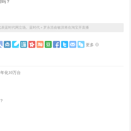
煌吗？
代表蓝时代网立场。
蓝时代
»
罗永浩俞敏洪将在淘宝开直播
(
)
更多
指年化10万台
？