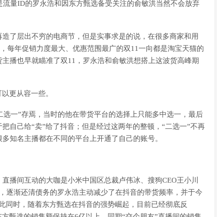
是流量ID的罗永浩和因东方甄选备受关注的俞敏洪当然不会放弃
再造了层出不穷的电商节，但是实事求是的说，在很多商家和用
中，每年促销力度最大、优惠范围最广的双11一向都是淘宝天猫的
主播也早就瞄准了双11，罗永浩和俞敏洪想搭上这波货高峰期
可以更从容一些。
“二选一”存焉，当时的他在带货平台的选择上只能多中选一，最后
把自己给“卖”给了抖音；但是经过这两年的整顿，“二选一”不再
很多知名主播都在不同的平台上开通了自己的账号。
直播间互动的大咖是小米中国区总裁卢伟冰、搜狗CEO王小川
来，逐渐还清债务的罗永浩主动减少了在抖音的带货频率，并于今
与此同时，随着东方甄选在抖音的强势崛起，目前已经彻底反
东方甄选的销售额保持在6亿以上，同期“交个朋友”直播间的销售