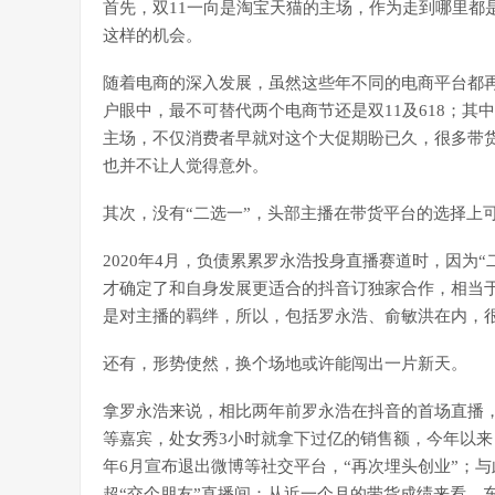
首先，双11一向是淘宝天猫的主场，作为走到哪里都
这样的机会。
随着电商的深入发展，虽然这些年不同的电商平台都
户眼中，最不可替代两个电商节还是双11及618；其
主场，不仅消费者早就对这个大促期盼已久，很多带货
也并不让人觉得意外。
其次，没有“二选一”，头部主播在带货平台的选择上
2020年4月，负债累累罗永浩投身直播赛道时，因为
才确定了和自身发展更适合的抖音订独家合作，相当于
是对主播的羁绊，所以，包括罗永浩、俞敏洪在内，
还有，形势使然，换个场地或许能闯出一片新天。
拿罗永浩来说，相比两年前罗永浩在抖音的首场直播，
等嘉宾，处女秀3小时就拿下过亿的销售额，今年以
年6月宣布退出微博等社交平台，“再次埋头创业”；
超“交个朋友”直播间：从近一个月的带货成绩来看，