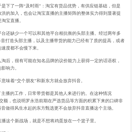
是下了一阵“及时雨”：淘宝有货品优势，有供应链基础，但是
敏洪的加入，也会让淘宝直播的主播矩阵的整体实力得到显著提
是淘宝直播。
平台还缺少一个可以和其他平台相抗衡的头部主播。经过两年多
，抖音打造头部主播，以及主播带货的能力已经有了质的提高，或者
的速度都不会慢下来。
入淘后，很有可能在知名品牌的议价能力上获得一定的话语权，
的影响力。
意味着“交个朋友”和新东方就会放弃抖音。
了主播的工作，日常带货都是其他人来进行的。在这种情况
成交额，也说明罗永浩前期在严选货品等方面的积累下来的口碑非
抖音做得风生水起的东方甄选更不会放弃抖音直播这个主场。
直播这个新战场，就是不想将鸡蛋放在一个篮子里。