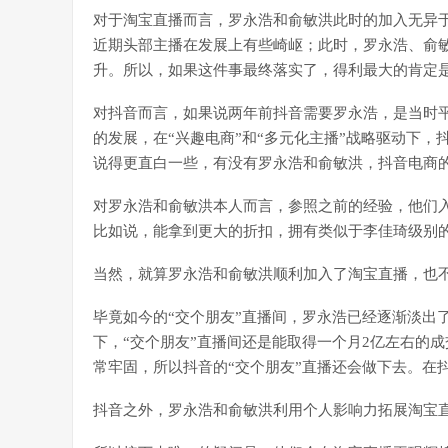
对于淘宝直播而言，罗永浩和俞敏洪此时的加入无异于
近期头部主播在发展上有些崎岖；此时，罗永浩、俞
升。所以，如果这件事最终落实了，得利最大的肯定
对抖音而言，如果说两年前抖音需要罗永浩，是当时
的发展，在“兴趣电商”和“多元化主播”战略驱动下
说得更直白一些，有没有罗永浩和俞敏洪，抖音电商
对罗永浩和俞敏洪本人而言，参照之前的经验，他们
比如说，能拿到更大的折扣，拥有类似于李佳琦级别
当然，就算罗永浩和俞敏洪顺利加入了淘宝直播，也不
毕竟如今的“交个朋友”直播间，罗永浩已经逐渐淡出
下，“交个朋友”直播间还是能取得一个月2亿左右的
常牢固，所以抖音的“交个朋友”直播还会做下去。在
抖音之外，罗永浩和俞敏洪利用个人影响力拓展淘宝