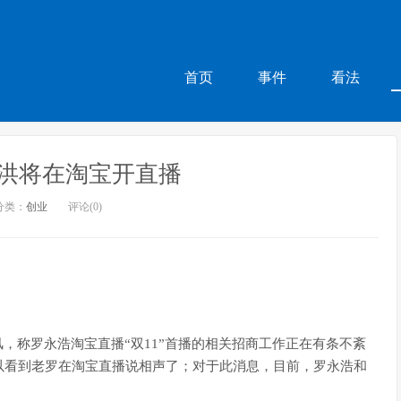
首页
事件
看法
洪将在淘宝开直播
分类：
创业
评论(0)
，称罗永浩淘宝直播“双11”首播的相关招商工作正在有条不紊
以看到老罗在淘宝直播说相声了；对于此消息，目前，罗永浩和