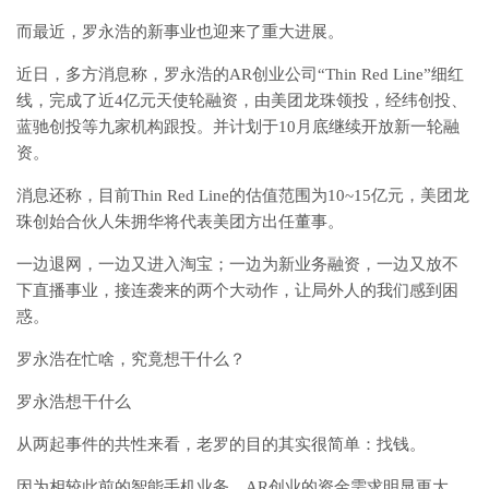
而最近，罗永浩的新事业也迎来了重大进展。
近日，多方消息称，罗永浩的AR创业公司“Thin Red Line”细红
线，完成了近4亿元天使轮融资，由美团龙珠领投，经纬创投、
蓝驰创投等九家机构跟投。并计划于10月底继续开放新一轮融
资。
消息还称，目前Thin Red Line的估值范围为10~15亿元，美团龙
珠创始合伙人朱拥华将代表美团方出任董事。
一边退网，一边又进入淘宝；一边为新业务融资，一边又放不
下直播事业，接连袭来的两个大动作，让局外人的我们感到困
惑。
罗永浩在忙啥，究竟想干什么？
罗永浩想干什么
从两起事件的共性来看，老罗的目的其实很简单：找钱。
因为相较此前的智能手机业务，AR创业的资金需求明显更大。