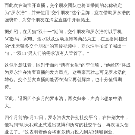
而此次在淘宝开直播，交个朋友团队也将直播间的名称确定
为“罗永浩”，并未使用“交个朋友”这个品牌，意在借助罗永浩的
强势IP，为交个朋友在淘宝直播中开疆拓土。
据介绍，在天猫“双十一”期间，交个朋友和罗永浩将以手机、
3C数码、家电、酒水以及运动服饰等商品为主，在直播间挂出
的“来天猫多交个朋友”的宣传视频中，罗永浩手拍桌子喊出一
句，“‘双11’男人们的需求该有人管管了。”
这似乎意味着，区别于面向“所有女生”的李佳琦，“他经济”将成
为罗永浩在淘宝直播的发力重点。这番豪言壮志可见罗永浩的
雄心。交个朋友直播间能否在淘宝再创辉煌，也十分值得期
待。
至此，退网四个多月的罗永浩，再次归来，声势比想象中浩
大。
四个月前的6月12日，罗永浩发文告别社交平台，在告别文中，
他写到“明天我就正式退出微博和所有的社交平台，再次埋头创
业去了。”这表明着他会将更多精力投入到AR领域创业。