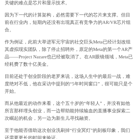
关键的难点是芯片和显示技术。
因为下一代的计算架构，必然需要下一代的芯片来支撑。但目
前在行业内，短期内还没有出现真正有竞争力的AR/VR芯片组
合。
作为例证，此前大举进军元宇宙的社交巨头Meta已经计划改组
其虚拟现实团队，除了停止招聘外，原定的Meta的第一个AR产
品——Project Nazare也已经被取消了。在AR眼镜领域，Meta已
经耗费了数十亿美金。
目前还处于创业阶段的老罗来说，这场人生中的最后一战，难
度绝对不低，他在采访中提到的“5年时间窗口”，很可能只是个
开始。
而从他最近的动作来看，这个五十岁的“年轻人”，并没有如他
所言那样埋头创业，而一边帮助能持续输血的直播事业探索二
次崛起的机会，另一边为新生儿寻找融资。
至于他能否借助这次创业洗刷掉“行业冥灯”的刻板印象，我们
还需要更长的时间来验证。