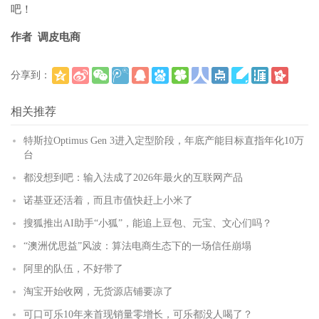
吧！
作者 调皮电商
分享到：
(
)
更多
相关推荐
特斯拉Optimus Gen 3进入定型阶段，年底产能目标直指年化10万
台
都没想到吧：输入法成了2026年最火的互联网产品
诺基亚还活着，而且市值快赶上小米了
搜狐推出AI助手“小狐”，能追上豆包、元宝、文心们吗？
“澳洲优思益”风波：算法电商生态下的一场信任崩塌
阿里的队伍，不好带了
淘宝开始收网，无货源店铺要凉了
可口可乐10年来首现销量零增长，可乐都没人喝了？