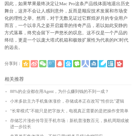
因此，如果苹果最终决定让Mac Pro这条产品线体面地退出历史
舞台，这并不会让人感到意外，反而是顺应技术发展和市场变
化的理性之举。然而，对于无数见证过它辉煌岁月的专业用户
而言，一个以非凡之姿开启篇章的传奇产品，若以如此安静的
方式落幕，终究会留下一声悠长的叹息。这不仅是一个产品的
终结，更是一个以庞大塔式机箱和极致扩展性为代表的PC时代
的远去。
分享到：
(
)
更多
相关推荐
88%的企业都在用Agent，为什么赚到钱的不到一成？
小米多款主力手机集体涨价，存储成本正在改写“性价比”逻辑
“长辈模式”不能只是把字放大，电视真正需要的是把操作变简单
存储芯片涨价传导至手机市场：新机普涨数百元，换机周期或被
进一步拉长