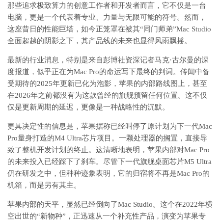
那些追求极致算力的创意工作者和开发者而言，它不仅是一台
电脑，更是一个代表着专业、力量与无限可能的符号。然而，
这座昔日的性能巨塔，如今正笼罩在被其“同门师弟”Mac Studio
全面超越的阴影之下，其产品线的未来也显得风雨飘摇。
最新的行业消息，特别是来自彭博社资深记者马克·古尔曼的深
度报道，似乎正在为Mac Pro的命运写下最终的判词。传闻中备
受期待的2025年更新已化为泡影，苹果的内部路线图上，甚至
在2026年之前都没有为这款曾经的旗舰预留任何位置。这不仅
仅是更新周期的延迟，更像是一种战略性的沉默。
更具决定性的信息是，苹果据称已经叫停了原计划为下一代Mac
Pro量身打造的M4 Ultra芯片项目。一颗处理器的搁置，直接导
致了整机开发计划的终止。这清晰地表明，苹果内部对Mac Pro
的未来投入已经踩下了刹车。尽管下一代旗舰桌面芯片M5 Ultra
仍在研发之中，但种种迹象表明，它的归宿将不再是Mac Pro的
机箱，而是另有其主。
苹果内部的天平，显然已经倒向了Mac Studio。这个在2022年横
空出世的“新物种”，正迅速从一个补充性产品，演变为苹果专