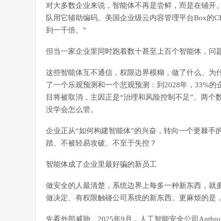
对大多数企业来说，智能体不再是尝鲜，而是在铺开
队用它辅助编码。美国企业级云内容管理平台Box的CEO 
到一千倍。”
但当一家企业里同时跑着数十甚至上百个智能体，问
这些智能体互不通信，权限边界模糊，做了什么、为什么
了一个乐观预测和一个悲观预测：到2028年，33%的企
目将被取消，主因正是“治理和风险控制不足”。两个
没学会怎么管。
企业正从“如何构建智能体”的兴奋，转向一个更棘手
踏、不被轻易攻破、不至于失控？
智能体成了企业里最好骗的新员工
做安全的人最清楚，系统边界上每多一种新东西，就
做决定、有权限触碰公司系统的新东西。更麻烦的是
先看外部威胁。2025年9月，人工智能安全公司Anth