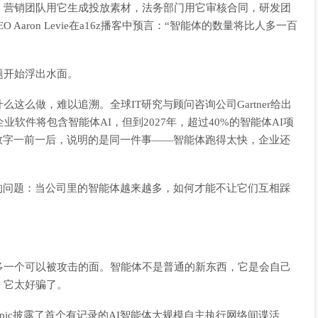
。营销团队用它生成投放素材，法务部门用它审核合同，研发团
Aaron Levie在a16z播客中预言：“智能体的数量将比人多一百
题开始浮出水面。
这么做，难以追溯。全球IT研究与顾问咨询公司Gartner给出
业软件将包含智能体AI，但到2027年，超过40%的智能体AI项
数字一前一后，说明的是同一件事——智能体跑得太快，企业还
的问题：当公司里的智能体越来越多，如何才能不让它们互相踩
多一个可以被攻击的面。智能体不是普通的新东西，它是会自己
，它太好骗了。
ropic披露了首个有记录的AI智能体大规模自主执行网络间谍活