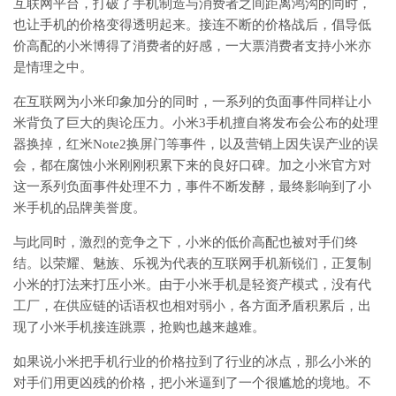
互联网平台，打破了手机制造与消费者之间距离鸿沟的同时，
也让手机的价格变得透明起来。接连不断的价格战后，倡导低
价高配的小米博得了消费者的好感，一大票消费者支持小米亦
是情理之中。
在互联网为小米印象加分的同时，一系列的负面事件同样让小
米背负了巨大的舆论压力。小米3手机擅自将发布会公布的处理
器换掉，红米Note2换屏门等事件，以及营销上因失误产业的误
会，都在腐蚀小米刚刚积累下来的良好口碑。加之小米官方对
这一系列负面事件处理不力，事件不断发酵，最终影响到了小
米手机的品牌美誉度。
与此同时，激烈的竞争之下，小米的低价高配也被对手们终
结。以荣耀、魅族、乐视为代表的互联网手机新锐们，正复制
小米的打法来打压小米。由于小米手机是轻资产模式，没有代
工厂，在供应链的话语权也相对弱小，各方面矛盾积累后，出
现了小米手机接连跳票，抢购也越来越难。
如果说小米把手机行业的价格拉到了行业的冰点，那么小米的
对手们用更凶残的价格，把小米逼到了一个很尴尬的境地。不