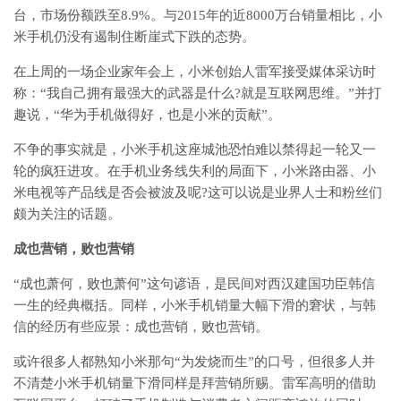
台，市场份额跌至8.9%。与2015年的近8000万台销量相比，小
米手机仍没有遏制住断崖式下跌的态势。
在上周的一场企业家年会上，小米创始人雷军接受媒体采访时
称：“我自己拥有最强大的武器是什么?就是互联网思维。”并打
趣说，“华为手机做得好，也是小米的贡献”。
不争的事实就是，小米手机这座城池恐怕难以禁得起一轮又一
轮的疯狂进攻。在手机业务线失利的局面下，小米路由器、小
米电视等产品线是否会被波及呢?这可以说是业界人士和粉丝们
颇为关注的话题。
成也营销，败也营销
“成也萧何，败也萧何”这句谚语，是民间对西汉建国功臣韩信
一生的经典概括。同样，小米手机销量大幅下滑的窘状，与韩
信的经历有些应景：成也营销，败也营销。
或许很多人都熟知小米那句“为发烧而生”的口号，但很多人并
不清楚小米手机销量下滑同样是拜营销所赐。雷军高明的借助