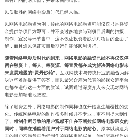
原有产品的附加值，并带来新的增长。
以质取胜的网络电影后时代已经来临。
以网络电影融资为例，传统的网络电影融资可能仅仅只是将资
金提供给项目方即可，并不会过多地参与到项目后期的拍摄、
制作、宣发等环节当中。这不仅让投资者缺少对项目的全面了
解，而且难以保证项目后期运作能够顺利进行。
随着网络电影后时代的到来，网络电影的融资已经不再仅仅停
留在融资上，筹人、筹资源、筹宣发都在成为解决网络电影未
来发展难题的“灵丹妙药”。
互联网技术与传统行业的融合为解
决这些难题提供了答案，而以聚米众筹为代表的影视众筹平台
也都在进行这一方面的尝试，试图通过深度介入来实现对网络
电影更加精准地把控。
除了融资之外，网络电影的制作同样也在开始发生颠覆性的变
化。传统网络电影的制作很多时候并不专业，更不用提大制作
了。
粗制作所导致的用户观感不佳在不断拉低网络电影层次的
同时，同样在消磨着用户对于网络电影的耐心。
原本以消遣为
主的用户不愿意再为低制作的网络电影买单，他们需要优质内