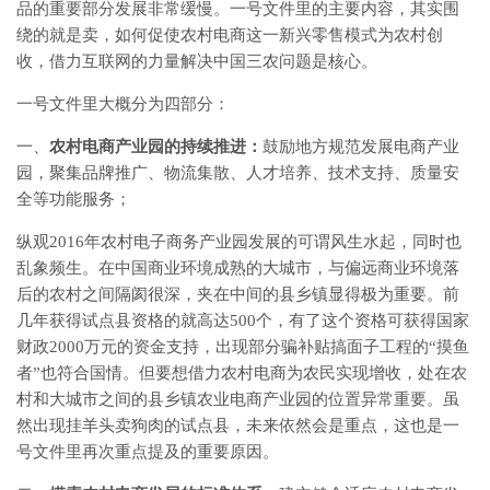
品的重要部分发展非常缓慢。一号文件里的主要内容，其实围
绕的就是卖，如何促使农村电商这一新兴零售模式为农村创
收，借力互联网的力量解决中国三农问题是核心。
一号文件里大概分为四部分：
一、
农村电商产业园
的持续推进：
鼓励地方规范发展电商产业
园，聚集品牌推广、物流集散、人才培养、技术支持、质量安
全等功能服务；
纵观2016年农村电子商务产业园发展的可谓风生水起，同时也
乱象频生。在中国商业环境成熟的大城市，与偏远商业环境落
后的农村之间隔阂很深，夹在中间的县乡镇显得极为重要。前
几年获得试点县资格的就高达500个，有了这个资格可获得国家
财政2000万元的资金支持，出现部分骗补贴搞面子工程的“摸鱼
者”也符合国情。但要想借力农村电商为农民实现增收，处在农
村和大城市之间的县乡镇农业电商产业园的位置异常重要。虽
然出现挂羊头卖狗肉的试点县，未来依然会是重点，这也是一
号文件里再次重点提及的重要原因。