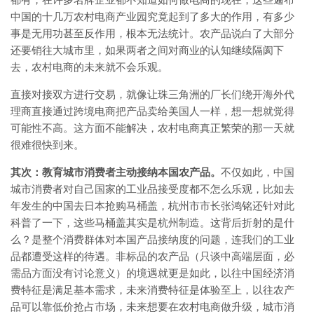
都有，在许多名牌企业都不知道如何做电商的现在，这些遍布
中国的十几万农村电商产业园究竟起到了多大的作用，有多少
事是无用功甚至反作用，根本无法统计。农产品说白了大部分
还要销往大城市里，如果两者之间对商业的认知继续隔阂下
去，农村电商的未来就不会乐观。
直接对接双方进行交易，就像让珠三角洲的厂长们绕开海外代
理商直接通过跨境电商把产品卖给美国人一样，想一想就觉得
可能性不高。这方面不能解决，农村电商真正繁荣的那一天就
很难很快到来。
其次：教育城市消费者主动接纳本国农产品。
不仅如此，中国
城市消费者对自己国家的工业品接受度都不怎么乐观，比如去
年发生的中国去日本抢购马桶盖，杭州市市长张鸿铭还针对此
科普了一下，这些马桶盖其实是杭州制造。这背后折射的是什
么？是整个消费群体对本国产品接纳度的问题，连我们的工业
品都遭受这样的待遇。非标品的农产品（只谈中高端层面，必
需品方面没有讨论意义）的境遇就更是如此，以往中国经济消
费特征是满足基本需求，未来消费特征是体验至上，以往农产
品可以靠低价抢占市场，未来想要在农村电商做升级，城市消