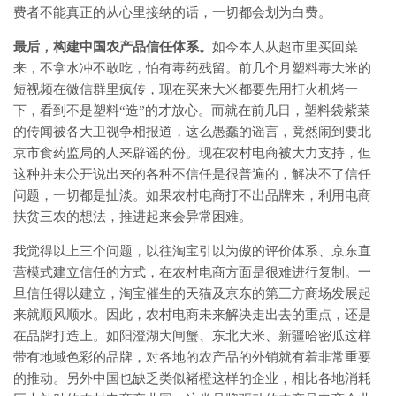
费者不能真正的从心里接纳的话，一切都会划为白费。
最后，构建中国农产品信任体系。
如今本人从超市里买回菜
来，不拿水冲不敢吃，怕有毒药残留。前几个月塑料毒大米的
短视频在微信群里疯传，现在买来大米都要先用打火机烤一
下，看到不是塑料“造”的才放心。而就在前几日，塑料袋紫菜
的传闻被各大卫视争相报道，这么愚蠢的谣言，竟然闹到要北
京市食药监局的人来辟谣的份。现在农村电商被大力支持，但
这种并未公开说出来的各种不信任是很普遍的，解决不了信任
问题，一切都是扯淡。如果农村电商打不出品牌来，利用电商
扶贫三农的想法，推进起来会异常困难。
我觉得以上三个问题，以往淘宝引以为傲的评价体系、京东直
营模式建立信任的方式，在农村电商方面是很难进行复制。一
旦信任得以建立，淘宝催生的天猫及京东的第三方商场发展起
来就顺风顺水。因此，农村电商未来解决走出去的重点，还是
在品牌打造上。如阳澄湖大闸蟹、东北大米、新疆哈密瓜这样
带有地域色彩的品牌，对各地的农产品的外销就有着非常重要
的推动。另外中国也缺乏类似褚橙这样的企业，相比各地消耗