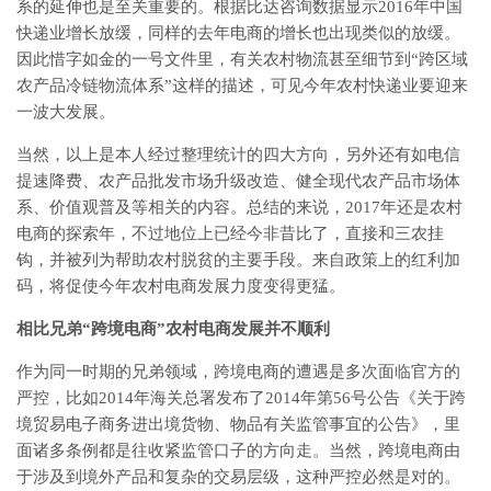
系的延伸也是至关重要的。根据比达咨询数据显示2016年中国
快递业增长放缓，同样的去年电商的增长也出现类似的放缓。
因此惜字如金的一号文件里，有关农村物流甚至细节到“跨区域
农产品冷链物流体系”这样的描述，可见今年农村快递业要迎来
一波大发展。
当然，以上是本人经过整理统计的四大方向，另外还有如电信
提速降费、农产品批发市场升级改造、健全现代农产品市场体
系、价值观普及等相关的内容。总结的来说，2017年还是农村
电商的探索年，不过地位上已经今非昔比了，直接和三农挂
钩，并被列为帮助农村脱贫的主要手段。来自政策上的红利加
码，将促使今年农村电商发展力度变得更猛。
相比兄弟“跨境电商”农村电商发展并不顺利
作为同一时期的兄弟领域，跨境电商的遭遇是多次面临官方的
严控，比如2014年海关总署发布了2014年第56号公告《关于跨
境贸易电子商务进出境货物、物品有关监管事宜的公告》，里
面诸多条例都是往收紧监管口子的方向走。当然，跨境电商由
于涉及到境外产品和复杂的交易层级，这种严控必然是对的。