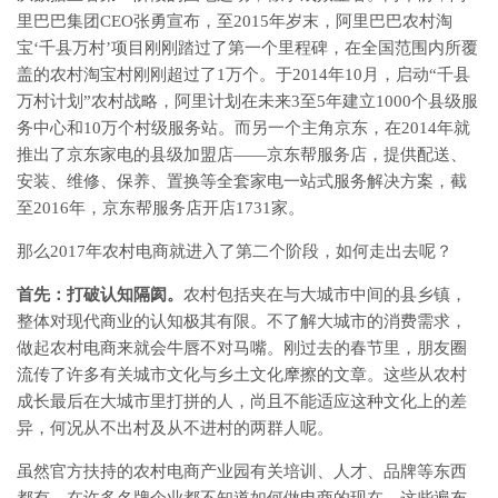
里巴巴集团CEO张勇宣布，至2015年岁末，阿里巴巴农村淘
宝‘千县万村’项目刚刚踏过了第一个里程碑，在全国范围内所覆
盖的农村淘宝村刚刚超过了1万个。于2014年10月，启动“千县
万村计划”农村战略，阿里计划在未来3至5年建立1000个县级服
务中心和10万个村级服务站。而另一个主角京东，在2014年就
推出了京东家电的县级加盟店——京东帮服务店，提供配送、
安装、维修、保养、置换等全套家电一站式服务解决方案，截
至2016年，京东帮服务店开店1731家。
那么2017年农村电商就进入了第二个阶段，如何走出去呢？
首先：打破认知隔阂。
农村包括夹在与大城市中间的县乡镇，
整体对现代商业的认知极其有限。不了解大城市的消费需求，
做起农村电商来就会牛唇不对马嘴。刚过去的春节里，朋友圈
流传了许多有关城市文化与乡土文化摩擦的文章。这些从农村
成长最后在大城市里打拼的人，尚且不能适应这种文化上的差
异，何况从不出村及从不进村的两群人呢。
虽然官方扶持的农村电商产业园有关培训、人才、品牌等东西