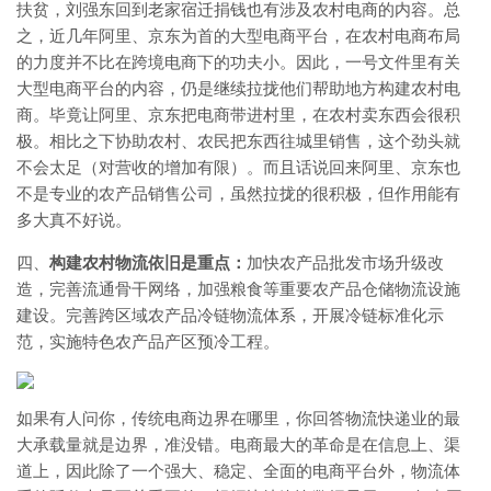
扶贫，刘强东回到老家宿迁捐钱也有涉及农村电商的内容。总
之，近几年阿里、京东为首的大型电商平台，在农村电商布局
的力度并不比在跨境电商下的功夫小。因此，一号文件里有关
大型电商平台的内容，仍是继续拉拢他们帮助地方构建农村电
商。毕竟让阿里、京东把电商带进村里，在农村卖东西会很积
极。相比之下协助农村、农民把东西往城里销售，这个劲头就
不会太足（对营收的增加有限）。而且话说回来阿里、京东也
不是专业的农产品销售公司，虽然拉拢的很积极，但作用能有
多大真不好说。
四、
构建农村物流依旧是重点：
加快农产品批发市场升级改
造，完善流通骨干网络，加强粮食等重要农产品仓储物流设施
建设。完善跨区域农产品冷链物流体系，开展冷链标准化示
范，实施特色农产品产区预冷工程。
如果有人问你，传统电商边界在哪里，你回答物流快递业的最
大承载量就是边界，准没错。电商最大的革命是在信息上、渠
道上，因此除了一个强大、稳定、全面的电商平台外，物流体