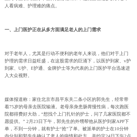
人看病难、护理难的痛点。
一、上门医护正在从多方面满足老人的上门需求
对于老年人，尤其是行动不便利的老年人来说，他们对于上门
护理的需求日益旺盛，在这股需求的巨涌下，以医护到家、v护
到家、U护、E护通、金牌护士等为代表的上门医护平台迅速进
入大众视野。
媒体报道称：家住北京市昌平东关二条小区的郭先生，经常带
着75岁的母亲去医院输液。老母亲身患肠胃慢性病，每次跑医
院都得费好大劲，“想找个上门扎针的护士，问了几家医院都不
愿提供。” 2月23日下午，郭先生的外甥帮他从医护到家APP下
单，不到一分钟，就有护士“抢”了单。被派单的护士在10分钟
内分别和郭先生确认了老人的病情和处方，并约定24日下午2点