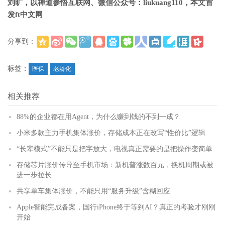
刘旷，以禅道参悟互联网、微信公众号：liukuang110，本文首
发ft中文网
分享到：
(
)
更多
标签：
医保
老龄化
相关推荐
88%的企业都在用Agent，为什么赚到钱的不到一成？
小米多款主力手机集体涨价，存储成本正在改写“性价比”逻辑
“长辈模式”不能只是把字放大，电视真正需要的是把操作变简单
存储芯片涨价传导至手机市场：新机普涨数百元，换机周期或被
进一步拉长
共享单车集体涨价，不能只用“服务升级”含糊回应
Apple智能完成备案，国行iPhone终于等到AI？真正的考验才刚刚
开始