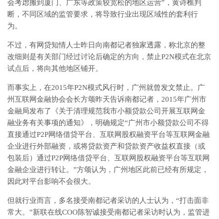
会考虑搬到厦门、广东等政策较宽松的地区运营”，黄诗樵判
断，不同区域的监管要求，将导致行业出现区域性的套利行
为。
不过，有网贷知情人士昨日向南都记者独家透露，称北京的整
改细则是有关部门经过讨论后确定的方向，禁止P2N模式在北京
试点后，将向其他地区铺开。
而事实上，在2015年P2N模式风行时，广州就曾发文禁止。广
州互联网金融协会会长方颂昨天告诉南都记者，2015年广州市
金融局发布了《关于清理规范我市小额贷款公司开展互联网金
融业务有关事项的通知》，明确规定“广州市小额贷款公司不得
直接通过P2P网络借贷平台、互联网股权融资平台等互联网金融
企业进行外部融资，或将贷款资产和贷款资产收益权直接（或
包装后）通过P2P网络借贷平台、互联网股权融资平台等互联网
金融企业进行转让。”方颂认为，广州地区此前已经有所规定，
因此对平台影响不会很大。
但就行业而言，多名接受南都记者采访的人士认为，“打击面非
常大。”新联在线COO陈智诚接受南都记者采访时认为，监管进