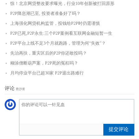
惊！北京网贷整改要求曝光，行业10年创新被打回原形
P2P降息潮已至, 投资者准备好了吗？
上海强化网贷机构监管，投钱给P2P时仍需谨慎
P2P已死,P2P永生:三个P2P案例看互联网金融短暂一生
P2P平台上线不足3个月就跑路，管理为何“失效”？
先治再扶，重灾区后的P2P你还敢投吗？
糊涂僧断葫芦案，P2P死的冤枉吗？
月均停业平台已超30家 P2P退出路难行
评论
抢沙发
提交评论