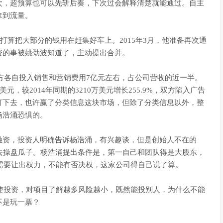
次，超预算也可以先斩后奏，下次过会解释清楚就能通过。自主
拿到流量。
涌打算把大部分的钱用在赶集好车上。2015年3月，他准备再次通
资的事被姚劲波知道了，主动提出合并。
双方各自投入销售和营销费用7亿元左右，占公司营收的近一半。
美元，较2014年同期的3210万美元增长255.9%，双方陷入广告
打下去，也许赢了分类信息这块市场，但除了分类信息以外，整
杨浩涌恐惧的。
融资，投资人明确告诉杨浩涌，有兴趣谈，但是创始人不在的
去操盘瓜子。杨浩涌提出条件是，第一自己和团队得是大股东，
人需要让出权力，不能有否决权，这家公司得自己说了算。
天使投资，对项目了解越多风险越小，既然能投别人，为什么不能
不是玩一票？