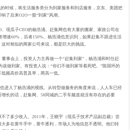
开交流的时候，将生活服务类分为到家服务和到店服务，京东、美团把
响了后来O2O一股“到家”风潮。
O、现瓜子CEO的杨浩涌。赶集网也有大量的搬家、家政公司在
者增速60%，后者150%。杨浩涌也意识到，如果赶集不跟进生活
，这对相似的两家公司来说，都是巨大的挑战。
。董事会上，投资人力主再做一个“赶集到家”，杨浩涌和时任赶
认为该做到家。有投资人说：“你们不做到家等着死吧。”陈国环的
车低频高价高普及率，两高一低。
人车也进入了杨浩涌的视线。从转型做服务的角度来说，人人车已经
增长的话，赶集网、58同城的二手车频道就没有存在的必要
不了多少收入。2011年，王晓宇（现瓜子技术产品副总裁）尝
源大多在黄牛手中，黄牛逐利，市场人为地信息不透明。他们转