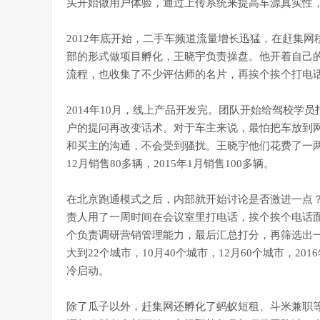
头开始做用户体验，通过上传系统来提高车源真实性
2012年底开始，二手车频道流量增长迅猛，在赶集网
部的形式做项目孵化，王晓宇负责操盘。他开着自己的
流程，也收集了不少评估师的名片，再挨个挨个打电
2014年10月，线上产品开发完。团队开始给驾校
户的提问再改变话术。对于车主来说，最怕把车放到网
和买主的沟通，不会受到骚扰。王晓宇他们花费了一两周
12月销售80多辆，2015年1月销售100多辆。
在北京跑通模式之后，内部就开始讨论是否激进一点？最
责人用了一周时间在会议室里打电话，挨个挨个电话
个负责调研营销管理能力，最后汇总打分，再筛选出一部
大到22个城市，10月40个城市，12月60个城市，2
冷启动。
除了瓜子以外，赶集网还孵化了蚂蚁短租、斗米兼职