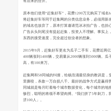
有后来的合并。
原本他们使用“赶集好车”，花费1200万元购买了域名ha
将赶集好车等同于赶集网的分类信息业务，必须用新
的域名也放弃了，原本打算邀请范冰冰拍广告，也担
广告从头到尾没有提起赶集，投资人不理解。事实上
东西的接受速度，完全超过创业者的想象。
2015年9月，赶集好车更名为瓜子二手车，花费近
400辆涨到1400辆，交易量从2000辆涨到5000辆
高，有100来万。
赶集网和58同城的纠缠，给杨浩涌最切身的教训是，
里撕咬，杀敌一万自损八千。最好的战争方式是赢得势
同城就是每月盯着每个城市数据变化，每个城市的地
惨烈，聪明的将领不希望肉搏。“我们拼了5年刺刀，我
济100人」。