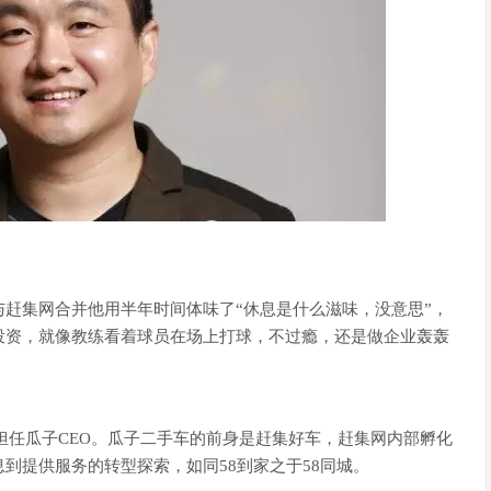
与赶集网合并他用半年时间体味了“休息是什么滋味，没意思”，
投资，就像教练看着球员在场上打球，不过瘾，还是做企业轰轰
涌担任瓜子CEO。瓜子二手车的前身是赶集好车，赶集网内部孵化
到提供服务的转型探索，如同58到家之于58同城。