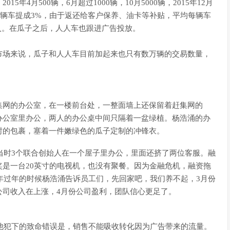
4月500辆，6月超过1000辆，10月5000辆，2015年12月
。每辆车提成3%，由于返还给客户保养、油卡等补贴，平均每辆车
的收入。在瓜子之后，人人车也跟进广告投放。
市场来说，瓜子和人人车目前加起来也只有数万辆的交易数量，
集网的办公室，在一楼前台处，一整面墙上还保留着赶集网的
个办公室里办公，两人的办公桌中间只隔着一盆绿植。杨浩涌的办
封的包裹，塞着一件嫩绿色的瓜子定制的冲锋衣。
，当时3个联合创始人在一个屋子里办公，里面还挤了两位客服。融
是一台20英寸的电视机，也没有聚餐。因为金融危机，融资拖
9年过年的时候杨浩涌告诉员工们，先回家吧，我们养不起，3月份
公司收入在上涨，4月份公司盈利，团队信心更足了。
。他犯下的致命错误是，销售不能吸收转化因为广告带来的流量。