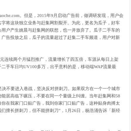
oche.com。但是，2015年9月启动广告前，做调研发现，用户会
名字将这块独立业务与赶集网割裂开。为此，更名为瓜子，好车
心用户产生姚晨与赶集网的联想，也一并放弃了。瓜子二手车的
，广告投放之后，瓜子的流量超过了赶集二手车频道，用户对新
两亿元连续两个月猛烈推广，流量增长了四五倍，车源从每日上架
。瓜子二手车日均UV100多万，出乎意料的是，移动端WAP流量最
坚决不要进入巷战，坚决反对拼刺刀。如果双方在一个一个城市
能居高临下碾压，不要在同一个量级上纠缠。当年赶集网和58
推你在我家门口贴广告，我到你家门口贴广告，这种贴身肉搏太
们擅长拼刺刀，但不能拼刺刀”，1月26日，杨浩涌告诉「新经