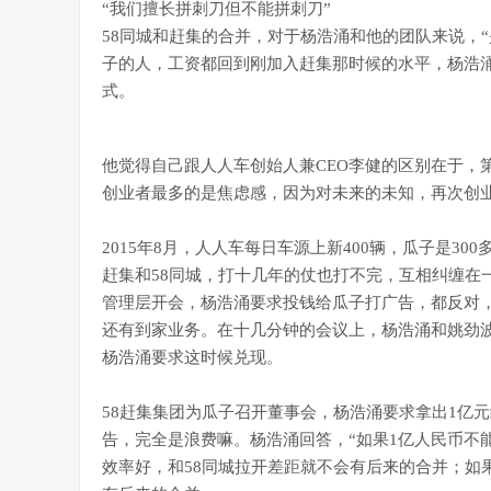
“我们擅长拼刺刀但不能拼刺刀”
58同城和赶集的合并，对于杨浩涌和他的团队来说，
子的人，工资都回到刚加入赶集那时候的水平，杨浩
式。
他觉得自己跟人人车创始人兼CEO李健的区别在于，
创业者最多的是焦虑感，因为对未来的未知，再次创
2015年8月，人人车每日车源上新400辆，瓜子是3
赶集和58同城，打十几年的仗也打不完，互相纠缠在
管理层开会，杨浩涌要求投钱给瓜子打广告，都反对，
还有到家业务。在十几分钟的会议上，杨浩涌和姚劲
杨浩涌要求这时候兑现。
58赶集集团为瓜子召开董事会，杨浩涌要求拿出1亿
告，完全是浪费嘛。杨浩涌回答，“如果1亿人民币不
效率好，和58同城拉开差距就不会有后来的合并；如