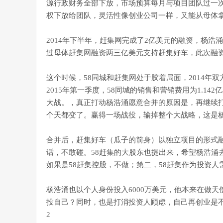
源行政财务全部下放，市场预算每月与项目团队过一
权下放给团队，灵活性像创业公司一样，又能从母体
2014年下半年，赶集网完成了2亿美元的融资，杨浩
过母体赶集网融资两三亿美元支持赶集好车，此次融
这个时候，58同城和赶集网处于胶着局面，2014年
2015年第一季度，58同城的销售和营销费用为1.142亿
大战。，真正打动杨浩涌愿意合并的原因是，再继续
个天都变了。赢得一场战役，输掉整个大战略，这是
合并后，赶集好车（瓜子的前身）以独立项目的形式
话，不敢碰。58赶集的大股东也提出来，希望杨浩涌
如果是58赶集控股，不做；第二，58赶集作为投资
杨浩涌也以个人身份投入6000万美元，他本来在做
投自己？同时，也是打消投资人顾虑，自己再创业是
2