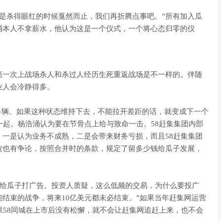
“是杀得眼红的时候戛然而止，我们再折腾点事吧。”所有加入瓜
涌本人不拿薪水，他认为这是一个仪式，一个将心态归零的仪
第一次上战场杀人和杀过人经历生死重返战场是不一样的。伴随
业人会冷静得多。
00多辆。如果这种状态维持下去，不能拉开差距的话，就变成下一个
一起。杨浩涌认为要在节骨点上给与致命一击。58赶集集团内部
一是认为业务不成熟，二是会带来财务亏损，而且58赶集集团
波也有争论，按照合并时的条款，规定了留多少钱给瓜子发展，
元给瓜子打广告。投资人质疑，这么低频的交易，为什么要投广
能结束的战争，将来10亿美元都未必结束。”如果当年赶集网运营
果58同城在上市后没有松懈，就不会让赶集网追赶上来，也不会