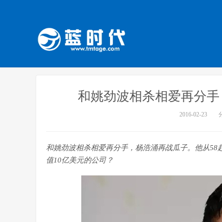
和姚劲波相杀相爱再分手
2016-02-23
和姚劲波相杀相爱再分手，杨浩涌再战瓜子。他从58
值10亿美元的公司？