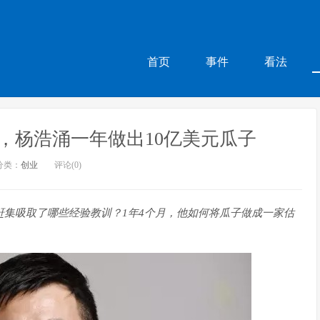
首页
事件
看法
，杨浩涌一年做出10亿美元瓜子
分类：
创业
评论(0)
赶集吸取了哪些经验教训？1年4个月，他如何将瓜子做成一家估