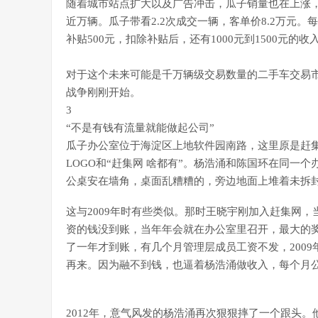
随着城市站点扩大以及广告冲击，瓜子销量也在上涨，2015年
近万辆。瓜子带看2.2次成交一辆，客单价8.2万元
补贴500元，扣除补贴后，还有1000元到1500元
对于这个未来可能是千万辆级交易数量的二手车交易
战争刚刚开始。
3
“不是有钱有流量就能做起公司”
瓜子办公室位于海淀区上地软件园南路，这里原是赶
LOGO和“赶集网 啥都有”。杨浩涌和陈国环在同一
公桌安在墙角，桌面乱糟糟的，旁边地面上堆着未拆
这与2009年时有些类似。那时王晓宇刚加入赶集网
资的钱没到账，当年年会就在办公室里召开，最大的奖
了一年才到账，有几个月管理层成员工资不发，200
再来。因为融不到钱，也逼着杨浩涌做收入，每个月
2012年，意气风发的杨浩涌再次狠狠摔了一个跟头