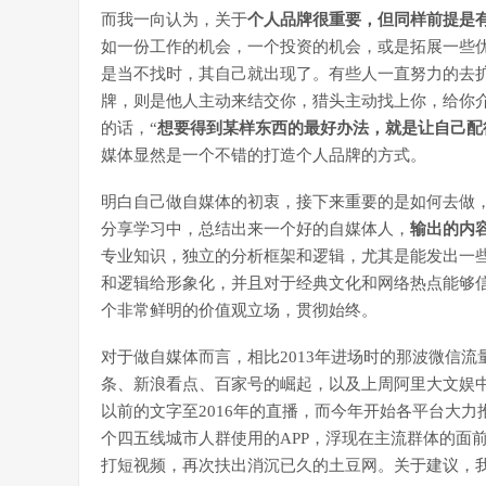
而我一向认为，关于
个人品牌很重要，但同样前提是
如一份工作的机会，一个投资的机会，或是拓展一些
是当不找时，其自己就出现了。有些人一直努力的去
牌，则是他人主动来结交你，猎头主动找上你，给你
的话，“
想要得到某样东西的最好办法，就是让自己配
媒体显然是一个不错的打造个人品牌的方式。
明白自己做自媒体的初衷，接下来重要的是如何去做
分享学习中，总结出来一个好的自媒体人，
输出的内
专业知识，独立的分析框架和逻辑，尤其是能发出一
和逻辑给形象化，并且对于经典文化和网络热点能够
个非常鲜明的价值观立场，贯彻始终。
对于做自媒体而言，相比2013年进场时的那波微信流
条、新浪看点、百家号的崛起，以及上周阿里大文娱
以前的文字至2016年的直播，而今年开始各平台大
个四五线城市人群使用的APP，浮现在主流群体的面
打短视频，再次扶出消沉已久的土豆网。关于建议，