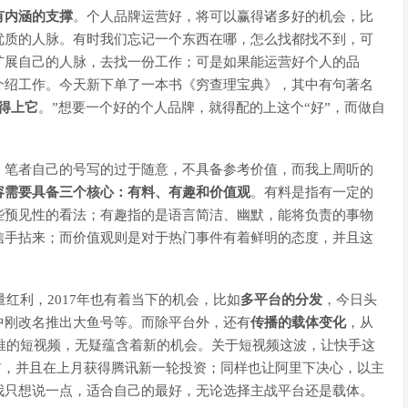
有内涵的支撑
。个人品牌运营好，将可以赢得诸多好的机会，比
优质的人脉。有时我们忘记一个东西在哪，怎么找都找不到，可
扩展自己的人脉，去找一份工作；可是如果能运营好个人的品
介绍工作。今天新下单了一本书《穷查理宝典》，其中有句著名
得上它
。”想要一个好的个人品牌，就得配的上这个“好”，而做自
，笔者自己的号写的过于随意，不具备参考价值，而我上周听的
容需要具备三个核心：有料、有趣和价值观
。有料是指有一定的
些预见性的看法；有趣指的是语言简洁、幽默，能将负责的事物
信手拈来；而价值观则是对于热门事件有着鲜明的态度，并且这
量红利，2017年也有着当下的机会，比如
多平台的分发
，今日头
中刚改名推出大鱼号等。而除平台外，还有
传播的载体变化
，从
力推的短视频，无疑蕴含着新的机会。关于短视频这波，让快手这
前，并且在上月获得腾讯新一轮投资；同样也让阿里下决心，以主
我只想说一点，适合自己的最好，无论选择主战平台还是载体。