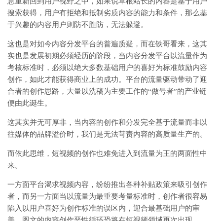
息重新回到用户视野之中，如果说草根站长的内容是基于用户
搜索获得，用户有拒绝和抵制劣质内容的能力和条件，那么基
于兴趣的内容用户则防不胜防，无法躲避。
这也是对如今内容分发平台的普遍质疑，而在铁哥看来，这其
实也是发展初期必须经历的阶段，当内容分发平台以流量作为
考核标准时，必须以绝大多数基础用户的喜好为标准鼓励内容
创作，如此才能获得商业上的成功。平台的流量驱动带动了迎
合者的创作思路，大量以洗稿为主要工作的“做号者”的产业链
便由此诞生。
这其实并无可厚非，当内容的创作和分发完全基于流量而非以
往媒体的品牌溢价时，我们是无法苛责内容的高质量生产的。
而依此思维，短视频的创作也难免进入到流量为王的两面性中
来。
一方面平台渴求视频内容，纷纷推出各种补贴政策来吸引创作
者，而另一方面当以流量为最重要考量标准时，创作者很容易
陷入以用户喜好为创作标准的误区内，迎合最基础用户的审
美，图文的内容创作恶性循环恐将在短视频领域再次出现。