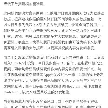
降低了数据建模的精准度。
此问题的解决方案有两种：1.以用户日积月累的阅读行为做基础
数据，提高建模数据的量来降低随即阅读带来的数据偏差，此
以今日头条为代表；2.引入多方数据维度，快速全面了解用户，
如阿里以全平台之力来推内容分发，背后的推动力是阿里基于
社交、购物、视频以及搜索的多方大数据信息，而腾讯亦是此
种逻辑，换言之，快手与腾讯的结盟我们也可视为接下来快手
需要引入腾讯的大数据库，来提高其视频内容分发精准度。
而至于分发渠道的拓展我们也看到了以下两种思路：1.一点资讯
引入OPPO小米投资，今日头条也与TCL合作，在电视中植入短
视频，两者均希望能够将硬件作为内容分发的重要增长点，与
此前搜狐借预装夺得新闻App先发权如出一辙；2.新的线上分发
渠道的开拓，天天快报与腾讯新闻的互动，大鱼号与阿里产品
之间的互动，而今日头条也在美国收购Flipagram，在印度投资
Dailyhunt，以此来稳固其线上的分发地位。
当短视频成为内容分发的新风口，对于创作者当然是个好机
会，但对于平台方其也面临精准分发的问题，如去年由微软研