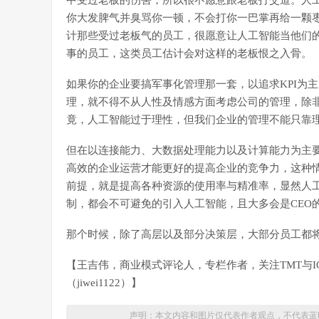
中受过老板的伤害，所以很不愿意跟老板打交道。人
你大发脾气并臭骂你一顿，不会打你一巴掌再给一颗
计那些受过老板气的员工，很愿意让人工智能当他们
事的员工，这类员工估计会对这样的老板恨之入骨。
如果你的企业要搞军事化管理那一套，以追求KPI为
理，就不得不从人性及情感方面考虑公司的管理，除非
竟，人工智能过于理性，但我们企业的管理不能只靠
但在以连接能力、大数据处理能力以及计算能力为主
高效的企业运营才能更好的提高企业的竞争力，这种
前提，就是提高各种资源的使用率与精准率，显然人
制，都会不可避免的引入人工智能，且大多会是CEO
那个时候，除了高层以及部分决策层，大部分员工都
【王吉伟，商业模式评论人，专栏作者，关注TMT与I
（jiwei1122）】
声明：本文内容和图片仅代表作者观点，不代表蓝