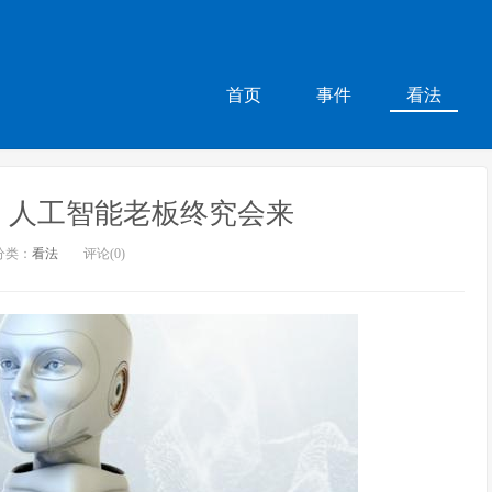
首页
事件
看法
，人工智能老板终究会来
分类：
看法
评论(0)