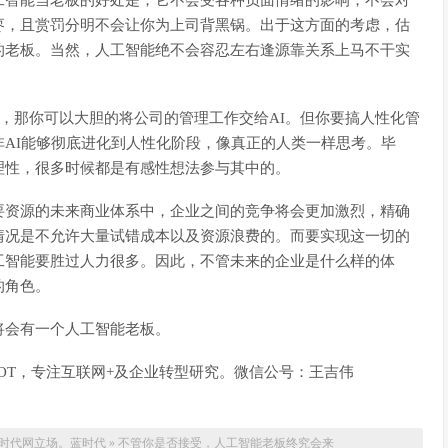
工智能当老板的好处是，它不会受各种负面情绪的影响，不会对
枣，且赏罚分明不会让你为上司背黑锅。出于这方面的考虑，估
的老板。当然，人工智能绝不会容忍左右逢源靠关系上马不干实
主，那你可以大胆的将公司的管理工作交给AI。但你要搞人性化管
AI能够彻底进化到人性化阶段，像真正的人类一样思考。毕
理性，很多时候都是有感性想法参与其中的。
要资源的未来商业体系中，企业之间的竞争将会更加激烈，精确
情况是不允许大量试错成本以及资源浪费的。而要实现这一切的
工智能要胜过人力很多。因此，不管未来的企业是什么样的体
的角色。
将会有一个人工智能老板。
OT，专注互联网+及企业转型研究。微信公号：王吉伟
时代网立场。
蓝时代
»
不管你是否接受，人工智能老板终究会来