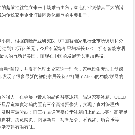
件的超前性往往在未来市场难当主角，家电行业凭借其巨大的潜
成为传统家电企业打破同质化僵局的重要棋子。
容小觑。根据前瞻产业研究院《中国智能家电行业市场调研和分
将达到1.7万亿美元，今后有望每年平均增长48%，拥有智能家居
居最大的市场是美国，而现在中国的发展势头更加迅猛。
自动”阶段，并没有体现出交互这一理念，家电设备无法主动感
发现了很多最新的智能家居设备都打通了Alexa的功能/联网的
力的强大，在会展中带来的品道智宴冰箱、品道家宴冰箱、QLED
三星品道家宴冰箱内置有三个高清摄像头，实现了食材管理功
及时查漏补缺；而三星品道智宴位于冰箱门上的21.5英寸高清显
理食材、浏览网页、阅读新闻、写备忘录、看视频、听音乐等
生活变得有滋有味。