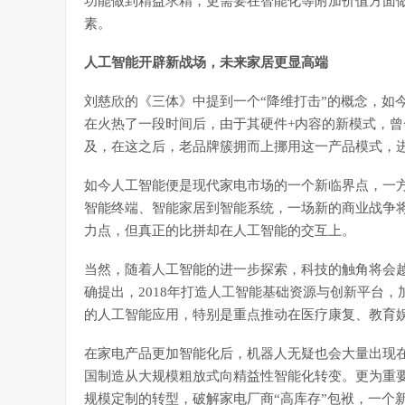
功能做到精益求精，更需要在智能化等附加价值方面
素。
人工智能开辟新战场，未来家居更显高端
刘慈欣的《三体》中提到一个“降维打击”的概念，如
在火热了一段时间后，由于其硬件+内容的新模式，
及，在这之后，老品牌簇拥而上挪用这一产品模式，进
如今人工智能便是现代家电市场的一个新临界点，一
智能终端、智能家居到智能系统，一场新的商业战争
力点，但真正的比拼却在人工智能的交互上。
当然，随着人工智能的进一步探索，科技的触角将会越
确提出，2018年打造人工智能基础资源与创新平台
的人工智能应用，特别是重点推动在医疗康复、教育
在家电产品更加智能化后，机器人无疑也会大量出现
国制造从大规模粗放式向精益性智能化转变。更为重
规模定制的转型，破解家电厂商“高库存”包袱，一个