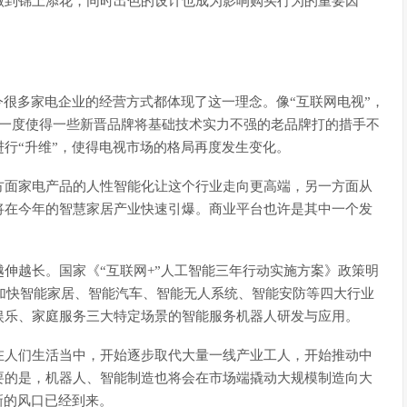
做到锦上添花，同时出色的设计也成为影响购买行为的重要因
今很多家电企业的经营方式都体现了这一理念。像“互联网电视”，
曾一度使得一些新晋品牌将基础技术实力不强的老品牌打的措手不
行“升维”，使得电视市场的格局再度发生变化。
方面家电产品的人性智能化让这个行业走向更高端，另一方面从
将在今年的智慧家居产业快速引爆。商业平台也许是其中一个发
伸越长。国家《“互联网+”人工智能三年行动实施方案》政策明
，加快智能家居、智能汽车、智能无人系统、智能安防等四大行业
娱乐、家庭服务三大特定场景的智能服务机器人研发与应用。
在人们生活当中，开始逐步取代大量一线产业工人，开始推动中
要的是，机器人、智能制造也将会在市场端撬动大规模制造向大
新的风口已经到来。