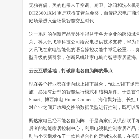
无独有偶，美的也带来了空调、厨卫、冰箱和洗衣机等
DHZ3001XM 更是获得艾普兰金奖，而传统家电厂商
庭场景进入全场景智能交互时代...
这一系列的创新产品无外乎得益于各大企业的跨领域
为、科大讯飞等科技公司给家电提供技术支持，华为 H
大讯飞在家电智能化的语音操控功能中举足轻重……
型升级的新引擎，创新风帆让家电航向智慧家居蓝海
云云互联落地，打破家电各自为阵的爆点
现在各个行业都在走向线上线下融合，“线上/线下场景
施，必须有新型的智能运行模式和结构条件。于是首个“
Smart、博西家电 Home Connect、海信聚好连、
对企业之间开放和交换的数据类型进行控制，既可以
既然家电已经不能各自为阵，于是商家们又慌然联手
后者的智能家居控制中心，利用电视机控制家居产品
则与小天鹅发布了一款跨界合作的定制洗衣机，在实