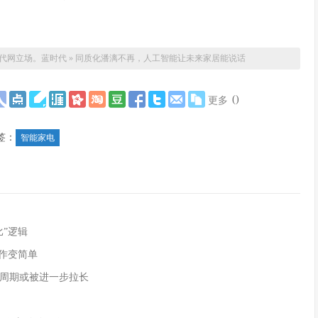
代网立场。
蓝时代
»
同质化潘漓不再，人工智能让未来家居能说话
(
)
更多
签：
智能家电
”逻辑
作变简单
周期或被进一步拉长