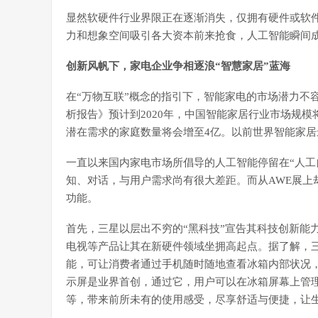
显然软硬件行业界限正在逐渐消失，仅拥有硬件或软
力和想象空间吸引各大资本前来抢食，人工智能瞬间
创新风帆下，家电企业争相逐浪“智慧家居”蓝海
在“万物互联”概念的指引下，智能家电的市场潜力不
析报告》预计到2020年，中国智能家居行业市场规模
潜在需求的家庭数量将会增至4亿。以前世界智能家
一直以来国内家电市场所倡导的人工智能停留在“人工
知、对话，与用户需求尚有很大差距。而从AWE展上却
功能。
首先，三星以层出不穷的“黑科技”宣告其科技创新能
电视等产品让其在新硬件领域坐拥高起点。据了解，
能，可让消费者通过手机随时随地查看冰箱内部状况，
示屏是业界首创，通过它，用户可以在冰箱屏幕上管
等，带来前所未有的使用感受，尽享舒适与便捷，让