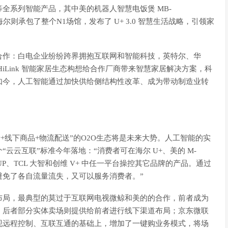
全系列智能产品，其中美的机器人智慧电饭煲 MB-
海尔则承包了整个N1场馆，发布了 U+ 3.0 智慧生活战略，引领家
合作：白电企业纷纷跨界拥抱互联网和智能科技，英特尔、华
iLink 智能家居生态构想给合作厂商带来智慧家居解决方案，科
如今，人工智能通过加快供给侧结构性改革、成为带动制造业转
。
+线下商品+物流配送”的O2O生态将是未来大势。人工智能的实
云云互联”标准今年落地：“消费者可在海尔 U+、美的 M-
长虹 UP、TCL 大智和创维 V+ 中任一平台操控其它品牌的产品。通过
避免了各自流量流失，又可以服务消费者。”
布局，最典型的莫过于互联网电视微鲸和美的的合作，前者成为
；后者部分实体卖场则提供给前者进行线下渠道布局；京东微联
现远程控制、互联互通的基础上，增加了一键购业务模式，将场