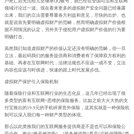
户死亡后无法给儿女继承QQ账号，就已经在全国司法和互联网
领域讨论过一波。现在看来更多的虚拟财产安全问题已经暴露
出来，我们的立法需要尊重各方利益和意见，尽快的出炉。也
就是说首先要明确虚拟财产的范畴，然而明确虚拟财产价值根
据不同情况的认定，另外关于侵犯用户虚拟财产价值的行为要
明确打击。
虽然我们知道虚拟财产的价值认定还没有明确的范畴，但一旦
立法，最起码我们的服务提供商和消费者有了保障双方权利的
基础。再者在互联网时代，法律法规也不应该一成不变，立法
内容也应该与时俱进，快速的跟上时代发展步伐。
虚拟财产保护引入保险机制
随着保险行业和互联网行业的生态化反，这几年已经出现了很
多类型的富有互联网+思维的保险服务。比如之前大火大热的支
付宝推出的19.9元的手机碎屏意外保险，这其实就是一种保险机
制可以深入我们每一种财产类型的体现。
那么以此类推我们的互联网服务提供商是不是也可以和保险公
司合作，推出“账号被盗险”、“装备被盗险”甚至“宕机保障险”类