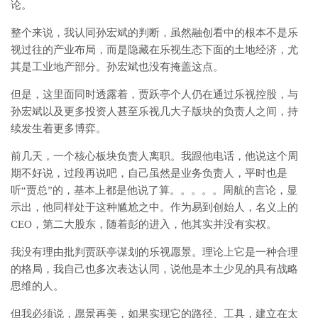
论。
整个来说，我认同孙宏斌的判断，虽然融创看中的根本不是乐
视过往的产业布局，而是隐藏在乐视生态下面的土地经济，尤
其是工业地产部分。孙宏斌也没有掩盖这点。
但是，这里面同时透露着，贾跃亭个人仍在通过乐视控股，与
孙宏斌以及更多投资人甚至乐视几大子版块的负责人之间，持
续发生着更多博弈。
前几天，一个核心板块负责人离职。我跟他电话，他说这个周
期不好说，过段再说吧，自己虽然是业务负责人，平时也是
听“贾总”的，基本上都是他说了算。。。。。周航的言论，显
示出，他同样处于这种尴尬之中。作为易到创始人，名义上的
CEO，第二大股东，随着彭的进入，他其实并没有实权。
我没有理由批判贾跃亭谋划的乐视愿景。理论上它是一种合理
的格局，我自己也多次表达认同，说他是本土少见的具有战略
思维的人。
但我必须说，愿景再美，如果实现它的路径、工具，建立在太