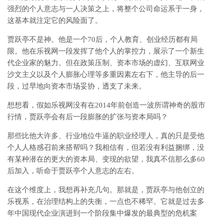
强烈的个人意志与一人决策之上，将整个公司命运系于一身，
这基本就注定它的风险面了。
贾跃亭不是神。他是一个70后，个人教育、创业经历都有局
限。他在乐视网一段发挥了他个人的掌控力，展示了一个新生
代企业家的魅力。但在政策压制、资本市场的虚幻、互联网业
沙文主义以及个人膨胀心理等多重因素左右下，他主导的后一
段，过早地向资本市场妥协，透支了未来。
想想看，假如乐视网没有在2014年前创造一波所谓神奇的股市
行情，贾跃亭会有后一段膨胀的扩张与资本局吗？
那些比他大许多、行业地位牛逼的职业经理人，真的只是受他
个人人格感召前来搭帮吗？我相信有，但若没有利益捆绑，没
有某种潜在的更大的资本局、变现的欲望，我真不信那么多60
后加入，听命于贾跃亭个人意志的左右。
在这个维度上，我想再补充几句。那就是，贾跃亭与他创立的
乐视系，在治理结构上的失衡，一点也不稀罕。它就是过去多
年中国现代企业演进到一个阶段集中爆发的最典型的危机案