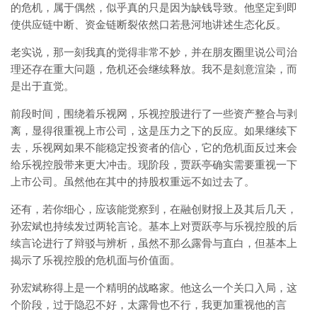
的危机，属于偶然，似乎真的只是因为缺钱导致。他坚定到即
使供应链中断、资金链断裂依然口若悬河地讲述生态化反。
老实说，那一刻我真的觉得非常不妙，并在朋友圈里说公司治
理还存在重大问题，危机还会继续释放。我不是刻意渲染，而
是出于直觉。
前段时间，围绕着乐视网，乐视控股进行了一些资产整合与剥
离，显得很重视上市公司，这是压力之下的反应。如果继续下
去，乐视网如果不能稳定投资者的信心，它的危机面反过来会
给乐视控股带来更大冲击。现阶段，贾跃亭确实需要重视一下
上市公司。虽然他在其中的持股权重远不如过去了。
还有，若你细心，应该能觉察到，在融创财报上及其后几天，
孙宏斌也持续发过两轮言论。基本上对贾跃亭与乐视控股的后
续言论进行了辩驳与辨析，虽然不那么露骨与直白，但基本上
揭示了乐视控股的危机面与价值面。
孙宏斌称得上是一个精明的战略家。他这么一个关口入局，这
个阶段，过于隐忍不好，太露骨也不行，我更加重视他的言