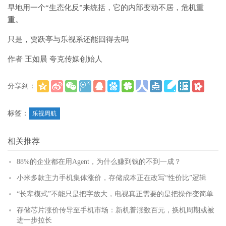
早地用一个“生态化反”来统括，它的内部变动不居，危机重
重。
只是，贾跃亭与乐视系还能回得去吗
作者 王如晨 夸克传媒创始人
分享到：
(
)
更多
标签：
乐视周航
相关推荐
88%的企业都在用Agent，为什么赚到钱的不到一成？
小米多款主力手机集体涨价，存储成本正在改写“性价比”逻辑
“长辈模式”不能只是把字放大，电视真正需要的是把操作变简单
存储芯片涨价传导至手机市场：新机普涨数百元，换机周期或被
进一步拉长