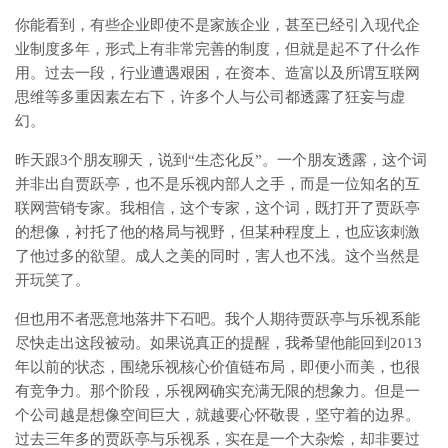
你能看到，有些企业即使不是家族企业，甚至已经引入现代企
业制度多年，形式上有非常完善的制度，但就是起不了什么作
用。过去一段，行业遭遇艰困，在资本、造富以及所谓互联网
思维等多重因素左右下，许多个人与公司都透露了狂妄与虚
幻。
昨天跟3个朋友聊天，说到“生态化反”。一个朋友透露，这个词
并非出自贾跃亭，也不是乐视内部人之手，而是一位知名的互
联网营销专家。我相信，这个专家，这个词，既打开了贾跃亭
的想像，衬托了他的格局与视野，但某种程度上，也应该刺激
了他过多的欲望。成人之美的同时，害人也不浅。这个当然是
开玩笑了。
但也用不者恶意地落井下石吧。我个人期待贾跃亭与乐视系能
尽快走出这段被动。如果说真正的提醒，我希望他能回到2013
年以前的状态，围绕乐视核心价值链布局，即便小而美，也很
有竞争力。那个阶段，乐视网确实充满无限的想象力。但是一
个公司越是想像空间巨大，就越要心怀敬畏，坚守着的边界。
过去三年多的贾跃亭与乐视系，实在是一个大杂烩，却非要过