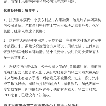
途，而在于乐视持续曝光的公司治理结构问题。
这事反映得足够集中：
1、控股股东漠视中小股东利益，占用融资。这是许多集团架构
的公司通病。尤其是那些拥有上市公司板块活着业务多元化的
集团，经常依靠这个腾挪；
2、这种重大融资变更用途，另签协议，竟然在这种撕逼过程中
才披露出来。虽然乐视控股官方声明说，周航之情，但我真的
怀疑易到其他股东都知情。这个很要命，说明公司决策层有太
多一言堂现象；
3、乐视控股内部体系、各子公司之间的利益博弈明显。周航与
乐视控股言论博弈显示出，易到控股股东与第二大股东在易到
未来战略上有诸多矛盾，后者意见不被重视。过去一段，汽车
成了乐视显学。周航虽是易到创始人，被收购后，虽然表面一
度实权在握，但很快彭钢过去，他徒有创始人、第二大股东、
CEO之名，已经没有了决策权。
有多重要素决定了贾跃亭的个人意志太过强烈。