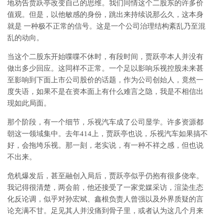
地劝告贾跃亭改变自己的思维。我们同情这个二股东的许多价
值观。但是，以他敏感的身份，跳出来持续说那么久，这本身
就是 一种极不正常的信号。这是一个公司治理结构紊乱乃至混
乱的动向。
当这个二股东开始喋喋不休时，有段时间，贾跃亭本人并没有
做出多少回应。这同样不正常。一个足以影响乐视控股未来甚
至影响到下面上市公司股价的话题，作为公司创始人，竟然一
度失语，如果不是在资本面上有什么难言之隐，我是不相信出
现如此局面。
那个阶段，有一个细节，乐视汽车成了公司显学。许多资源都
朝这一领域集中。去年414上，贾跃亭也说，乐视汽车如果搞不
好，会拖垮乐视。那一刻，老实说，有一种不祥之感，但也说
不出来。
危机爆发后，甚至融创入局后，贾跃亭似乎仍抱有很多侥幸。
我记得很清楚，两会前，他还接受了一家党媒采访，渲染生态
化反论调，似乎对孙宏斌、鑫根负责人曾强以及外界质疑的言
论充满不甘。足见其人并没痛到骨子里，或者认为这几个月来