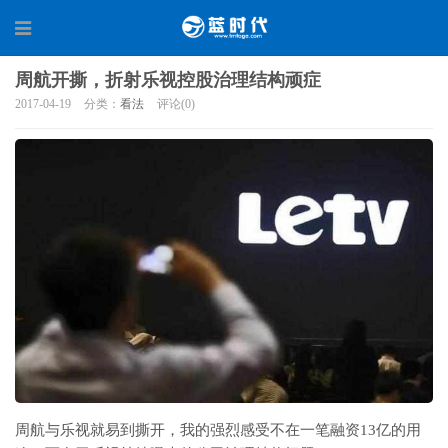
周航开撕，折射乐视控股治理结构顽症
2017-04-19
分类：
看法
评论(0)
周航与乐视就易到撕开，我的强烈感受不在一笔融资13亿的用