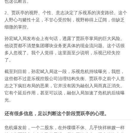
也这么断言。
2、贾跃亭的视野、个性、意志决定了乐视系的演变路径。这个
人野心与赌性十足，不甘心受控制，视野称得上辽阔，但缺乏
细微的掌控。
孙宏斌入局发布会上有句话，透露了贾跃亭掌局的巨大风险。
他说贾都不清楚集团哪块业务更具体的现金流问题。这个话很
多人忽视了。我个人觉得，这里面至少说明，乐视已经失控
了。
截至到目前，孙宏斌入局这一段，乐视危机持续曝光，我想，
这些都不过是乐视控股公司治理结构失衡、贾跃亭之前个人意
志之下疯狂布局的恶果，它并没有因为融创入局而真正消失。
它有个延后作用，甚至可以说，融创入局加速了危机的后续曝
光。
还有很多信息，足以判断这个阶段贾跃亭的心理。
危机爆发前，一个二股东，在外喋喋不休、几乎快祥林嫂一样