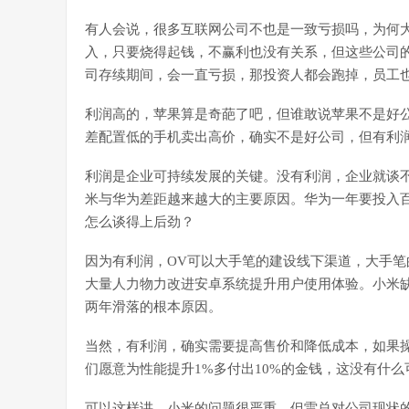
有人会说，很多互联网公司不也是一致亏损吗，为何
入，只要烧得起钱，不赢利也没有关系，但这些公司
司存续期间，会一直亏损，那投资人都会跑掉，员工
利润高的，苹果算是奇葩了吧，但谁敢说苹果不是好
差配置低的手机卖出高价，确实不是好公司，但有利
利润是企业可持续发展的关键。没有利润，企业就谈
米与华为差距越来越大的主要原因。华为一年要投入
怎么谈得上后劲？
因为有利润，OV可以大手笔的建设线下渠道，大手
大量人力物力改进安卓系统提升用户使用体验。小米
两年滑落的根本原因。
当然，有利润，确实需要提高售价和降低成本，如果
们愿意为性能提升1%多付出10%的金钱，这没有什
可以这样讲，小米的问题很严重，但雷总对公司现状