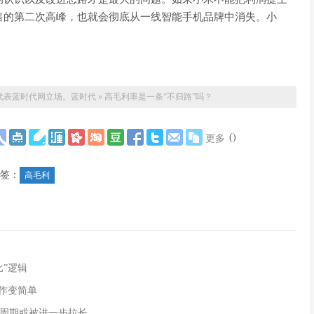
售的第二次高峰，也就会彻底从一线智能手机品牌中消失。小
代表蓝时代网立场。
蓝时代
»
高毛利率是一条“不归路”吗？
(
)
更多
签：
高毛利
”逻辑
作变简单
周期或被进一步拉长