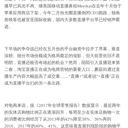
播早已风光不再。继美国移动直播鼻祖Meerkat在去年十月份于
苹果应用商店下架，今年二月份光圈直播倒闭CEO跑路，独角
兽映客也被宣亚国际收购，国内大多数直播平台早已经销声匿
迹。
下半场的争夺战已经在五月份的平台融资中拉开了序幕，垂直
深耕、细分市场份额成为格局奠定的缩影，但大前景依旧不甚
明朗，直播还能否有雄起的机会？然而，陌陌引入直播迎来第
二春，淘宝直播正在成为电商营销的重要入口，蘑菇街通过直
播生产内容大幅提高了成交量……“直播+”或者说“+直播”正在
成为直播平台们的另一条出路。
对电商来说，据《2017年全球零售报告》数据显示，最近两年
的实体店购物比例正在逐渐回升，每周至少去实体店购物一次
的消费者比例经历了从2013年的42%降至38%、36%再到
2016、2017年的40%、41%。这意味着发展到现阶段的购物平