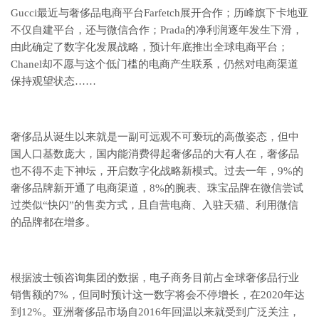
Gucci最近与奢侈品电商平台Farfetch展开合作；历峰旗下卡地亚
不仅自建平台，还与微信合作；Prada的净利润逐年发生下滑，
由此确定了数字化发展战略，预计年底推出全球电商平台；
Chanel却不愿与这个低门槛的电商产生联系，仍然对电商渠道
保持观望状态……
奢侈品从诞生以来就是一副可远观不可亵玩的高傲姿态，但中
国人口基数庞大，国内能消费得起奢侈品的大有人在，奢侈品
也不得不走下神坛，开启数字化战略新模式。过去一年，9%的
奢侈品牌新开通了电商渠道，8%的腕表、珠宝品牌在微信尝试
过类似“快闪”的售卖方式，且自营电商、入驻天猫、利用微信
的品牌都在增多。
根据波士顿咨询集团的数据，电子商务目前占全球奢侈品行业
销售额的7%，但同时预计这一数字将会不停增长，在2020年达
到12%。亚洲奢侈品市场自2016年回温以来就受到广泛关注，